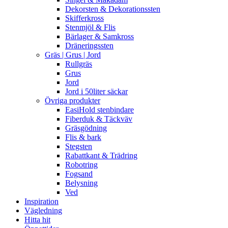
Dekorsten & Dekorationssten
Skifferkross
Stenmjöl & Flis
Bärlager & Samkross
Dräneringssten
Gräs | Grus | Jord
Rullgräs
Grus
Jord
Jord i 50liter säckar
Övriga produkter
EasiHold stenbindare
Fiberduk & Täckväv
Gräsgödning
Flis & bark
Stegsten
Rabattkant & Trädring
Robotring
Fogsand
Belysning
Ved
Inspiration
Vägledning
Hitta hit