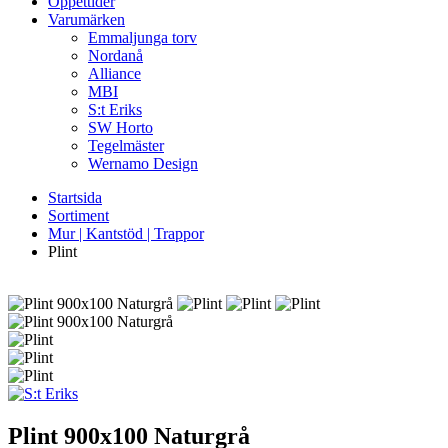
Öppettider
Varumärken
Emmaljunga torv
Nordanå
Alliance
MBI
S:t Eriks
SW Horto
Tegelmäster
Wernamo Design
Startsida
Sortiment
Mur | Kantstöd | Trappor
Plint
Plint
900x100 Naturgrå