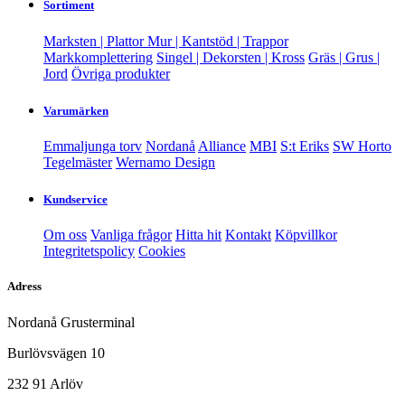
Sortiment
Marksten | Plattor
Mur | Kantstöd | Trappor
Markkomplettering
Singel | Dekorsten | Kross
Gräs | Grus |
Jord
Övriga produkter
Varumärken
Emmaljunga torv
Nordanå
Alliance
MBI
S:t Eriks
SW Horto
Tegelmäster
Wernamo Design
Kundservice
Om oss
Vanliga frågor
Hitta hit
Kontakt
Köpvillkor
Integritetspolicy
Cookies
Adress
Nordanå Grusterminal
Burlövsvägen 10
232 91 Arlöv