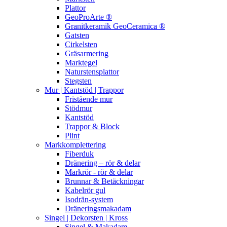
Plattor
GeoProArte ®
Granitkeramik GeoCeramica ®
Gatsten
Cirkelsten
Gräsarmering
Marktegel
Naturstensplattor
Stegsten
Mur | Kantstöd | Trappor
Fristående mur
Stödmur
Kantstöd
Trappor & Block
Plint
Markkomplettering
Fiberduk
Dränering – rör & delar
Markrör - rör & delar
Brunnar & Betäckningar
Kabelrör gul
Isodrän-system
Dräneringsmakadam
Singel | Dekorsten | Kross
Singel & Makadam