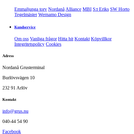
Emmaljunga torv
Nordanå
Alliance
MBI
S:t Eriks
SW Horto
Tegelmäster
Wernamo Design
Kundservice
Om oss
Vanliga frågor
Hitta hit
Kontakt
Köpvillkor
Integritetspolicy
Cookies
Adress
Nordanå Grusterminal
Burlövsvägen 10
232 91 Arlöv
Kontakt
info@grus.nu
040-44 54 90
Facebook