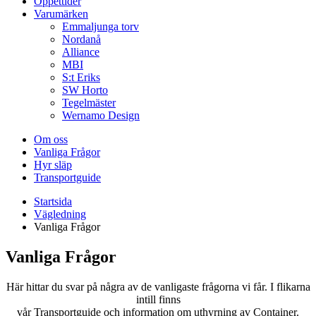
Öppettider
Varumärken
Emmaljunga torv
Nordanå
Alliance
MBI
S:t Eriks
SW Horto
Tegelmäster
Wernamo Design
Om oss
Vanliga Frågor
Hyr släp
Transportguide
Startsida
Vägledning
Vanliga Frågor
Vanliga Frågor
Här hittar du svar på några av de vanligaste frågorna vi får. I flikarna
intill finns
vår Transportguide och information om uthyrning av Container.