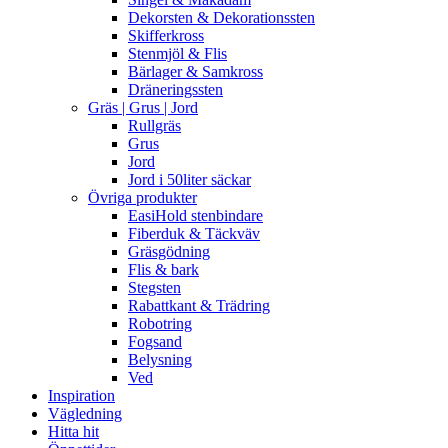
Dekorsten & Dekorationssten
Skifferkross
Stenmjöl & Flis
Bärlager & Samkross
Dräneringssten
Gräs | Grus | Jord
Rullgräs
Grus
Jord
Jord i 50liter säckar
Övriga produkter
EasiHold stenbindare
Fiberduk & Täckväv
Gräsgödning
Flis & bark
Stegsten
Rabattkant & Trädring
Robotring
Fogsand
Belysning
Ved
Inspiration
Vägledning
Hitta hit