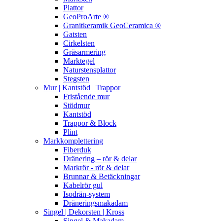
Plattor
GeoProArte ®
Granitkeramik GeoCeramica ®
Gatsten
Cirkelsten
Gräsarmering
Marktegel
Naturstensplattor
Stegsten
Mur | Kantstöd | Trappor
Fristående mur
Stödmur
Kantstöd
Trappor & Block
Plint
Markkomplettering
Fiberduk
Dränering – rör & delar
Markrör - rör & delar
Brunnar & Betäckningar
Kabelrör gul
Isodrän-system
Dräneringsmakadam
Singel | Dekorsten | Kross
Singel & Makadam