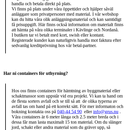
handla och betala direkt på plats.
Vi finns på plats under våra öppettider och hjälper såväl
anläggare som privatpersoner med material. I vår webshop
kan du hitta våra olik anläggningsmaterial och kan samtidigt
få prisuppgift. Här finns också information om materialt finns
att hämta på våra olika terminaler i Kävlinge och Nordanå.
I butiken tar vi betalt med kort, swish eller kontant.
Registerade kunder kan naturligtvis handla mot faktura efter
sedvanlig kreditprövning hos vår betal-partner.
Har ni containers för uthyrning?
Hos oss finns containers för hämtning av byggmaterial eller
schaktmassor som uppstår vid era projekt. Vi kan ta hand om
de flesta sorters avfall och se till så att de olika typerna av
avfall tas om hand på ett korrekt sätt. För mer informaton och
bokning kontakta oss på
040-44 54 90
eller
info@grus.nu
.
Våra containers är 6 meter långa och 2.5 meter breda och i
dessa får man lasta maximalt 15 ton material. Om du slänger
jord, schakt eller andra material som du gräver upp, så