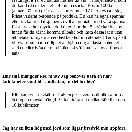
Naturligtvis får du handla hur lite du vill. Vi säljer säckar som
du kan lasta materialet i. 4 tomma säckar kostar 100 kr
(annars 30 kr/st). Dessa säckar rymmer 17 liter dvs ca 25kg.
Priset varierar beroende på produkt. Du kan ha egna spannar
eller säckar med dig, men vi vill att ni mäter med våra spannar
för att veta hur mycket du köper. Har du köpt säckar hos oss
innan får du gärna komma tillbaka och lasta dessa igen utan
att betala för nya utan endast betala för materialet! Tänk på att
vi tyvärr inte har möjlighet att hjälpa dig att lasta materalet i
säcken eller lyfta dem in i bilen, skyffel att lasta med finns att
låna.
Hur små mängder kör ni ut? Jag behöver bara en halv
kubikmeter sand till sandlådan, är det för lite?
Eftersom vi tar betalt för frakten per leveranstillfälle så finns
det ingen minsta mängd. Vi kan köra allt mellan 500 liter och
10 kubikmeter.
Jag har en liten hög med jord som ligger bredvid min uppfart,