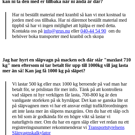
kan ni ta den med er tillbaka när ni ändå är där?
Har ni beställt material med kranbil så kan vi mot kostnad ta
jorden med oss tillbaka. Har ni däremot beställt material med
tippbil så har vi ingen möjlighet att hjälpa er med detta.
Kontakta oss på
info@grus.nu
eller
040-44 54 90
om du
behöver boka transporter med kranbil och skopa
Jag har hyrt en släpvagn på macken och där står "maxlast 710
kg" men eftersom ni tar betalt för upp till 1000kg vill jag lasta
mer än så! Kan jag få 1000 kg på släpet?
Vi lastar 500 kg eller max 1000 kg beroende på vad man har
betalt för, se prislistan för mer info. Tänk på att kontrollera
vad släpen ni hyr verkligen får lasta, 700-800 kg är den
vanligaste storleken på sk hyrsläpar. Det kan se ganska lite ut
på släpvagnen men vi har ett ansvar enligt trafikförordningen
att inte lasta mer än släpens maxgräns. Om du har ett släp och
en bil som är godkända för en högre vikt så lastar vi
naturligtvis mer. Om du har en egen släp eller vet redan nu ett
registreringsnummer rekommenderar vi
Transportstyrelsens
Släpvagnskalkylator