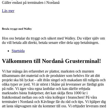
Gäller endast på terminalen i Nordanå
Läs mer
Betala tryggt med Walley
Hos oss betalar du tryggt och säkert med Walley. Du väljer själv om
du vill betala allt direkt, betala senare eller dela upp betalningen.
Startsida
Välkommen till Nordanå Grusterminal!
Vi har många års erfarenhet av plattor, marksten och mursten
tillsammans det material och de produkter som behövs för att ditt
projekt ska bli lyckat – allt ifrån singel och makadam till rullgräs och
olika typer av jord. Vi är störst i Skåne på leveranser av färdigt gräs
på rulle. Vi äger våra egna lastbilar och kan därför erbjuda
marknades bästa fraktpriser, det kan skilja flera 1000 kr i
fraktkostnad mellan oss och våra kollegor i branschen! På våra
terminaler i Nordanå och Kävlinge får du råd och tips. Vi hjälper dig
att lasta släpvagnen när du kommer till oss. Vi erbjuder leverans med