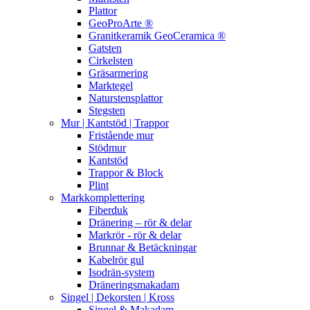
Plattor
GeoProArte ®
Granitkeramik GeoCeramica ®
Gatsten
Cirkelsten
Gräsarmering
Marktegel
Naturstensplattor
Stegsten
Mur | Kantstöd | Trappor
Fristående mur
Stödmur
Kantstöd
Trappor & Block
Plint
Markkomplettering
Fiberduk
Dränering – rör & delar
Markrör - rör & delar
Brunnar & Betäckningar
Kabelrör gul
Isodrän-system
Dräneringsmakadam
Singel | Dekorsten | Kross
Singel & Makadam