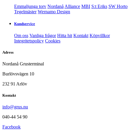
Emmaljunga torv
Nordanå
Alliance
MBI
S:t Eriks
SW Horto
Tegelmäster
Wernamo Design
Kundservice
Om oss
Vanliga frågor
Hitta hit
Kontakt
Köpvillkor
Integritetspolicy
Cookies
Adress
Nordanå Grusterminal
Burlövsvägen 10
232 91 Arlöv
Kontakt
info@grus.nu
040-44 54 90
Facebook