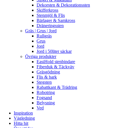
Dekorsten & Dekorationssten
Skifferkross
Stenmjöl & Flis
Bärlager & Samkross
Dräneringssten
Gräs | Grus | Jord
Rullgräs
Grus
Jord
Jord i 50liter säckar
Övriga produkter
EasiHold stenbindare
Fiberduk & Täckväv
Gräsgödning
Flis & bark
Stegsten
Rabattkant & Trädring
Robotring
Fogsand
Belysning
Ved
Inspiration
Vägledning
Hitta hit