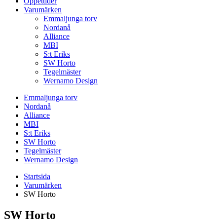
Öppettider
Varumärken
Emmaljunga torv
Nordanå
Alliance
MBI
S:t Eriks
SW Horto
Tegelmäster
Wernamo Design
Emmaljunga torv
Nordanå
Alliance
MBI
S:t Eriks
SW Horto
Tegelmäster
Wernamo Design
Startsida
Varumärken
SW Horto
SW Horto