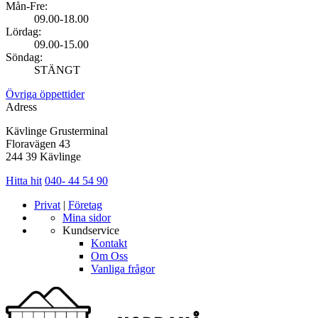
Mån-Fre:
09.00-18.00
Lördag:
09.00-15.00
Söndag:
STÄNGT
Övriga öppettider
Adress
Kävlinge Grusterminal
Floravägen 43
244 39 Kävlinge
Hitta hit
040- 44 54 90
Privat
|
Företag
Mina sidor
Kundservice
Kontakt
Om Oss
Vanliga frågor