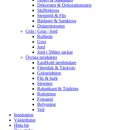
Dekorsten & Dekorationssten
Skifferkross
Stenmjöl & Flis
Bärlager & Samkross
Dräneringssten
Gräs | Grus | Jord
Rullgräs
Grus
Jord
Jord i 50liter säckar
Övriga produkter
EasiHold stenbindare
Fiberduk & Täckväv
Gräsgödning
Flis & bark
Stegsten
Rabattkant & Trädring
Robotring
Fogsand
Belysning
Ved
Inspiration
Vägledning
Hitta hit