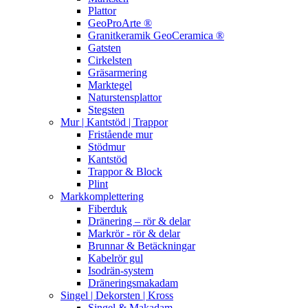
Plattor
GeoProArte ®
Granitkeramik GeoCeramica ®
Gatsten
Cirkelsten
Gräsarmering
Marktegel
Naturstensplattor
Stegsten
Mur | Kantstöd | Trappor
Fristående mur
Stödmur
Kantstöd
Trappor & Block
Plint
Markkomplettering
Fiberduk
Dränering – rör & delar
Markrör - rör & delar
Brunnar & Betäckningar
Kabelrör gul
Isodrän-system
Dräneringsmakadam
Singel | Dekorsten | Kross
Singel & Makadam