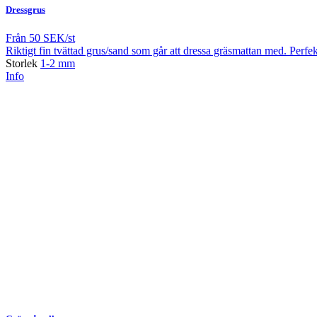
Dressgrus
Från
50 SEK/st
Riktigt fin tvättad grus/sand som går att dressa gräsmattan med. Perfekt
Storlek
1-2 mm
Info