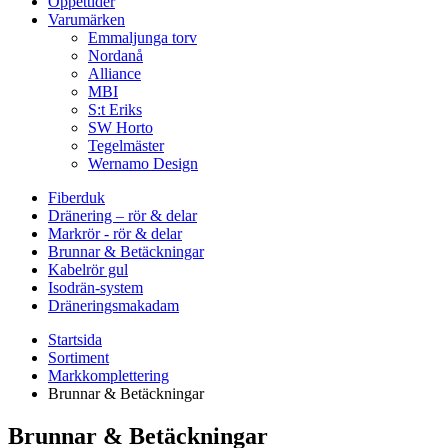
Öppettider
Varumärken
Emmaljunga torv
Nordanå
Alliance
MBI
S:t Eriks
SW Horto
Tegelmäster
Wernamo Design
Fiberduk
Dränering – rör & delar
Markrör - rör & delar
Brunnar & Betäckningar
Kabelrör gul
Isodrän-system
Dräneringsmakadam
Startsida
Sortiment
Markkomplettering
Brunnar & Betäckningar
Brunnar & Betäckningar