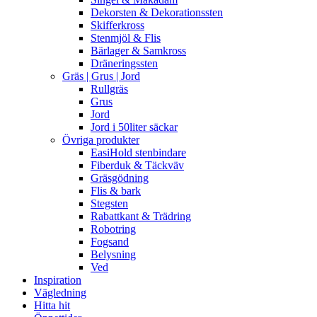
Dekorsten & Dekorationssten
Skifferkross
Stenmjöl & Flis
Bärlager & Samkross
Dräneringssten
Gräs | Grus | Jord
Rullgräs
Grus
Jord
Jord i 50liter säckar
Övriga produkter
EasiHold stenbindare
Fiberduk & Täckväv
Gräsgödning
Flis & bark
Stegsten
Rabattkant & Trädring
Robotring
Fogsand
Belysning
Ved
Inspiration
Vägledning
Hitta hit