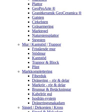
Plattor
GeoProArte ®
Granitkeramik GeoCeramica ®
Gatsten
Cirkelsten
Gräsarmering
Marktegel
Naturstensplattor
Stegsten
Mur | Kantstöd | Trappor
Fristående mur
Stödmur
Kantstöd
Trappor & Block
Plint
Markkomplettering
Fiberduk
Dränering – rör & delar
Markrör - rör & delar
Brunnar & Betäckningar
Kabelrör gul
Isodrän-system
Dräneringsmakadam
Singel | Dekorsten | Kross
Singel & Makadam