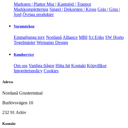
Marksten | Plattor
Mur | Kantstöd | Trappor
Markkomplettering
Singel | Dekorsten | Kross
Gräs | Grus |
Jord
Övriga produkter
Varumärken
Emmaljunga torv
Nordanå
Alliance
MBI
S:t Eriks
SW Horto
Tegelmäster
Wernamo Design
Kundservice
Om oss
Vanliga frågor
Hitta hit
Kontakt
Köpvillkor
Integritetspolicy
Cookies
Adress
Nordanå Grusterminal
Burlövsvägen 10
232 91 Arlöv
Kontakt