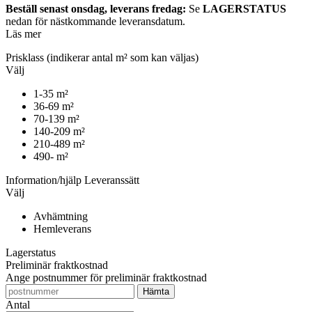
Beställ senast onsdag, leverans fredag:
Se
LAGERSTATUS
nedan för nästkommande leveransdatum.
Läs mer
Prisklass
(indikerar antal m² som kan väljas)
Välj
1-35 m²
36-69 m²
70-139 m²
140-209 m²
210-489 m²
490- m²
Information/hjälp
Leveranssätt
Välj
Avhämtning
Hemleverans
Lagerstatus
Preliminär fraktkostnad
Ange postnummer för preliminär fraktkostnad
Antal