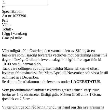
st
Specifikation
Art nr
1023390
Pris
Vikt
-
Totalt
-
Lägg i varukorg
Gräs på rulle
Vårt rullgräs från Österlen, den varma delen av Skåne, är en
färskvara som i säsong levereras veckovis mot beställning senast två
dagar i förväg. Ordinarie leveransdag är helgfria fredagar från kl
10.00 om du hämtar själv.
Tack vare odlingen av rullgräset i södra Skåne, så kan vi oftast
leverera från månadsskiftet Mars/April till November och vissa år till
och med in i December.
Se datum för nästkommande leverans under
LAGERSTATUS
.
Som produktnamnet antyder levereras gräset i rullar. Varje rulle
består av 1 kvadratmeter färdigt gräs. Måtten är 58 cm x 172cm,
tjocklek ca 2,5 cm .
Vi ger dig tips och råd kring hur du tar hand om din nya gräsmatta