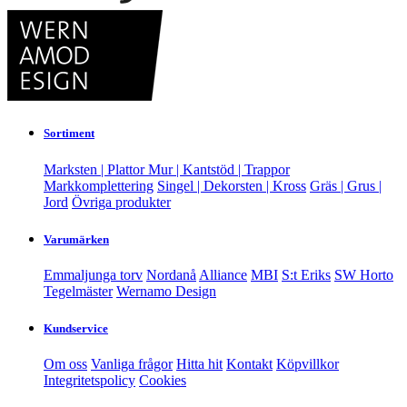
Sortiment
Marksten | Plattor
Mur | Kantstöd | Trappor
Markkomplettering
Singel | Dekorsten | Kross
Gräs | Grus |
Jord
Övriga produkter
Varumärken
Emmaljunga torv
Nordanå
Alliance
MBI
S:t Eriks
SW Horto
Tegelmäster
Wernamo Design
Kundservice
Om oss
Vanliga frågor
Hitta hit
Kontakt
Köpvillkor
Integritetspolicy
Cookies