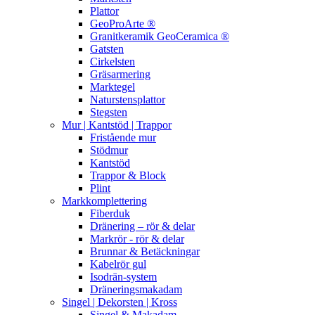
Plattor
GeoProArte ®
Granitkeramik GeoCeramica ®
Gatsten
Cirkelsten
Gräsarmering
Marktegel
Naturstensplattor
Stegsten
Mur | Kantstöd | Trappor
Fristående mur
Stödmur
Kantstöd
Trappor & Block
Plint
Markkomplettering
Fiberduk
Dränering – rör & delar
Markrör - rör & delar
Brunnar & Betäckningar
Kabelrör gul
Isodrän-system
Dräneringsmakadam
Singel | Dekorsten | Kross
Singel & Makadam