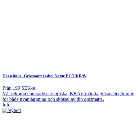
Hasselfors - Gräsmattegödsel
Natur ECO/KRAV
Från
199 SEK/st
Vår rekommenderade ekologiska, KRAV-märkta gräsmattegödning
för både nyanläggning och skötsel av din gräsmatta.
Info