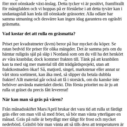
förr mot oönskade växt-inslag. Detta tycker vi är positivt, framförallt
för mångfalden och vi hoppas på er förståelse i att detta tyvärr kan i
undantagsfall kan leda till oönskade grässorter. Alla odlare har
samma utmaning och desvärre kan ingen idag garantera en ogräsfri
gräsmatta.
Vad kostar det att rulla en gräsmatta?
Priset per kvadratmeter (kvm) beror på hur mycket du köper. Se
rutan bedvid för priser för olika mängder. Det är samma pris om du
hämtar rullgräs själ på släp i Nordanå som om du vill ha det henkört
av våra kranbilar, dock kommer frakten till. Tänk på att kranbilen
kan ta med sig mer material till ditt trädgårdsprojekt, utan att
fraktkostnaden ökar! Så, matjord, singel, markstenar eller annat ur
vårt stora sortiment, kan åka med, så slipper du betala dubbla
frakter! Allt material går också att få i storsäck, om du kanske inte
behöver använda materialet direkt. Din första prioritet nu är ju att
rulla ut gräset du precis fått levererat!
När kan man så gräs på våren?
Från månadsskiftet Mars/April brukar det vara tid att rulla ut färdigt
gräs eller om man vill så med fröer, så bör man vänta ytterligare en
månad. Gräs på rulle är betydligt mer tåligt för frost och mycket
nederbörd. Gräsfrö bör man vänta att så tills dess att temperaturen är