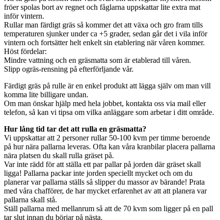
fröer spolas bort av regnet och fåglarna uppskattar lite extra mat
inför vintern.
Rullar man färdigt gräs så kommer det att växa och gro fram tills
temperaturen sjunker under ca +5 grader, sedan går det i vila inför
vintern och fortsätter helt enkelt sin etablering när våren kommer.
Höst fördelar:
Mindre vattning och en gräsmatta som är etablerad till våren.
Slipp ogräs-rensning på efterförljande vår.
Färdigt gräs på rulle är en enkel produkt att lägga själv om man vill
komma lite billigare undan.
Om man önskar hjälp med hela jobbet, kontakta oss via mail eller
telefon, så kan vi tipsa om vilka anläggare som arbetar i ditt område.
Hur lång tid tar det att rulla en gräsmatta?
Vi uppskattar att 2 personer rullar 50-100 kvm per timme beroende
på hur nära pallarna leveras. Ofta kan våra kranbilar placera pallarna
nära platsen du skall rulla gräset på.
Var inte rädd för att ställa ett par pallar på jorden där gräset skall
ligga! Pallarna packar inte jorden speciellt mycket och om du
planerar var pallarna ställs så slipper du massor av bärande! Prata
med våra chafförer, de har mycket erfarenhet av att att planera var
pallarna skall stå.
Ställ pallarna med mellanrum så att de 70 kvm som ligger på en pall
tar slut innan du börjar på nästa.