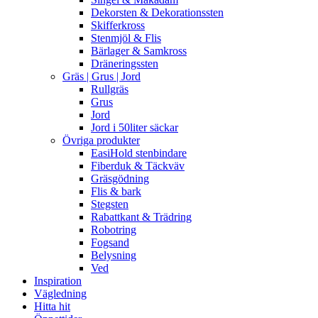
Dekorsten & Dekorationssten
Skifferkross
Stenmjöl & Flis
Bärlager & Samkross
Dräneringssten
Gräs | Grus | Jord
Rullgräs
Grus
Jord
Jord i 50liter säckar
Övriga produkter
EasiHold stenbindare
Fiberduk & Täckväv
Gräsgödning
Flis & bark
Stegsten
Rabattkant & Trädring
Robotring
Fogsand
Belysning
Ved
Inspiration
Vägledning
Hitta hit