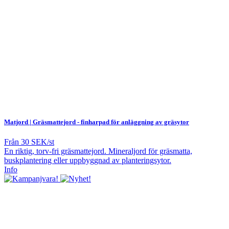
Matjord | Gräsmattejord
- finharpad för anläggning av gräsytor
Från
30 SEK/st
En riktig, torv-fri gräsmattejord. Mineraljord för gräsmatta,
buskplantering eller uppbyggnad av planteringsytor.
Info