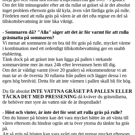
Om det blir minusgrader efter att du rullat ut gräset så är det absolut
inget problem eftersom gräs tål kyla, även vårt färdiga gräs på rulle.
Fördelen med att rulla gräs på våren är att det ofta regnar en del så
tillskottsbevattning är inte lika viktigt.
- Sommaren då? "Alla" säger att det är för varmt för att rulla
gräsmatta på sommaren?
Vi menar att sommaren är en bra tid för gräs på rulle, mycket värme
i kombination med ett ordentligt tillskottsbevattning ger en snabb
etablering.
Tänk dock på att gräset inte kan ligga på pallen i stekande
sommarvärme mer än max 24h efter leveransen hem till dig.
Om det är väldigt varmt (över 20 grader) så rekommenderar vi att
man tar av de översta 30 rullarna från pallen och lägger dessa i en
egen hög bredvid. Detta för att inte värmen i pallen skall bli för hög.
Du får absolut
INTE VATTNA GRÄSET PÅ PALLEN ELLER
TÄCKA DET MED PRESSENING
då kväver du gräsrullarna,
de behöver mer syre än vatten när de är ihoprullade!
- Höst och vinter, är inte det för sent att rulla gräs på rulle?
Om du hinner på hösten kan det vara mycket bättre än att vänta till
våren eftersom du hindrar ogräs att ta över ytorna du tänkte ha gräs
på.
Att så gräs på hösten kan vara svårt om det regnar mycket eftersom