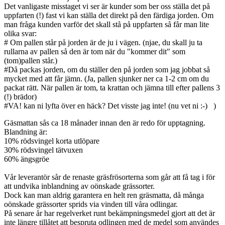
Det vanligaste misstaget vi ser är kunder som ber oss ställa det på
uppfarten (!) fast vi kan ställa det direkt på den färdiga jorden. Om
man fråga kunden varför det skall stå på uppfarten så får man lite
olika svar:
# Om pallen står på jorden är de ju i vägen. (njae, du skall ju ta
rullarna av pallen så den är tom när du "kommer dit" som
(tom)pallen står.)
#Då packas jorden, om du ställer den på jorden som jag jobbat så
mycket med att får jämn. (Ja, pallen sjunker ner ca 1-2 cm om du
packat rätt. När pallen är tom, ta krattan och jämna till efter pallens 3
(!) brädor)
#VA! kan ni lyfta över en häck? Det visste jag inte! (nu vet ni :-) )
Gäsmattan sås ca 18 månader innan den är redo för upptagning.
Blandning är:
10% rödsvingel korta utlöpare
30% rödsvingel tätvuxen
60% ängsgröe
Vår leverantör sår de renaste gräsfrösorterna som går att få tag i för
att undvika inblandning av oönskade grässorter.
Dock kan man aldrig garantera en helt ren gräsmatta, då många
oönskade grässorter sprids via vinden till våra odlingar.
På senare år har regelverket runt bekämpningsmedel gjort att det är
inte längre tillåtet att bespruta odlingen med de medel som användes