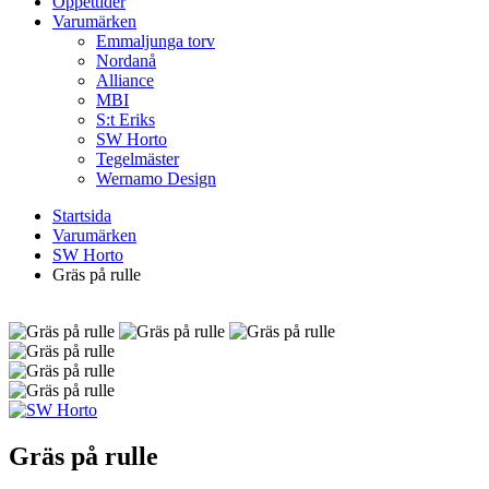
Öppettider
Varumärken
Emmaljunga torv
Nordanå
Alliance
MBI
S:t Eriks
SW Horto
Tegelmäster
Wernamo Design
Startsida
Varumärken
SW Horto
Gräs på rulle
Gräs på rulle