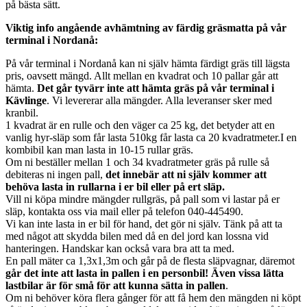
på bästa sätt.
Viktig info angående avhämtning av färdig gräsmatta på vår
terminal i Nordanå:
På vår terminal i Nordanå kan ni själv hämta färdigt gräs till lägsta
pris, oavsett mängd. Allt mellan en kvadrat och 10 pallar går att
hämta.
Det går tyvärr inte att hämta gräs på vår terminal i
Kävlinge
. Vi levererar alla mängder. Alla leveranser sker med
kranbil.
1 kvadrat är en rulle och den väger ca 25 kg, det betyder att en
vanlig hyr-släp som får lasta 510kg får lasta ca 20 kvadratmeter.I en
kombibil kan man lasta in 10-15 rullar gräs.
Om ni beställer mellan 1 och 34 kvadratmeter gräs på rulle så
debiteras ni ingen pall,
det innebär att ni själv kommer att
behöva lasta in rullarna i er bil eller på ert släp.
Vill ni köpa mindre mängder rullgräs, på pall som vi lastar på er
släp, kontakta oss via mail eller på telefon 040-445490.
Vi kan inte lasta in er bil för hand, det gör ni själv. Tänk på att ta
med något att skydda bilen med då en del jord kan lossna vid
hanteringen. Handskar kan också vara bra att ta med.
En pall mäter ca 1,3x1,3m och går på de flesta släpvagnar, däremot
går det inte att lasta in pallen i en personbil! Även vissa lätta
lastbilar är för små för att kunna sätta in pallen
.
Om ni behöver köra flera gånger för att få hem den mängden ni köpt