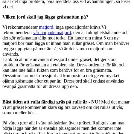
så är det inga problem, bara meddela oss vid avhämtningen, så löser
vi det.
Vilken jord skall jag lägga gräsmattan på?
Vi rekommenderar
matjord,
inga specialjordar krävs.Vi
rekommenderar
vår harpade matjord
, den är fuktighetshållande och
det gör gräsmattan tålig mot torka. Ett lager om minst 5 cm ny
matjord bör man lägga ut innan man rullar gräset. Om man behöver
bygga upp ytan på mer än så, så är det samma matjord som
används.
Tänk på att inte använda dressjord under gräset, det ger stora
problem för gräsmattan att etablera sig. Dressjorden är för lätt och
kan inte inte hålla fukten som behövs för en bra gräsmatta.
Dessutom kommer dressjord att kompostera och ge en mycket
ojämn gräsmatta efter ett par år. Dressjord skall endast användas
ovanpå gräsmatta för att dressa upp den.
Bäst tiden att rulla färdigt gräs på rulle är - NU!
Med det menar
vi att gräset kommer att klara sig bra oavsett om det rullas ut vår,
sommar eller höst.
På våren gror allt i våra trädgårdar, även gräset. Rullgräs kan man
börja lägga när det är enstaka plussgrader men det kommer inte
börja gro och växa fast förrän temperaturerna går över +5 grader.