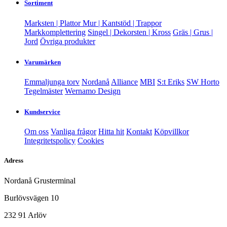
Sortiment
Marksten | Plattor
Mur | Kantstöd | Trappor
Markkomplettering
Singel | Dekorsten | Kross
Gräs | Grus |
Jord
Övriga produkter
Varumärken
Emmaljunga torv
Nordanå
Alliance
MBI
S:t Eriks
SW Horto
Tegelmäster
Wernamo Design
Kundservice
Om oss
Vanliga frågor
Hitta hit
Kontakt
Köpvillkor
Integritetspolicy
Cookies
Adress
Nordanå Grusterminal
Burlövsvägen 10
232 91 Arlöv