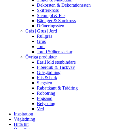
Dekorsten & Dekorationssten
Skifferkross
Stenmjöl & Flis
Bärlager & Samkross
Dräneringssten
Gräs | Grus | Jord
Rullgräs
Grus
Jord
Jord i 50liter säckar
Övriga produkter
EasiHold stenbindare
Fiberduk & Täckväv
Gräsgödning
Flis & bark
Stegsten
Rabattkant & Trädring
Robotring
Fogsand
Belysning
Ved
Inspiration
Vägledning
Hitta hit