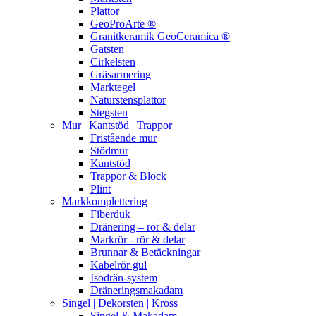
Plattor
GeoProArte ®
Granitkeramik GeoCeramica ®
Gatsten
Cirkelsten
Gräsarmering
Marktegel
Naturstensplattor
Stegsten
Mur | Kantstöd | Trappor
Fristående mur
Stödmur
Kantstöd
Trappor & Block
Plint
Markkomplettering
Fiberduk
Dränering – rör & delar
Markrör - rör & delar
Brunnar & Betäckningar
Kabelrör gul
Isodrän-system
Dräneringsmakadam
Singel | Dekorsten | Kross
Singel & Makadam