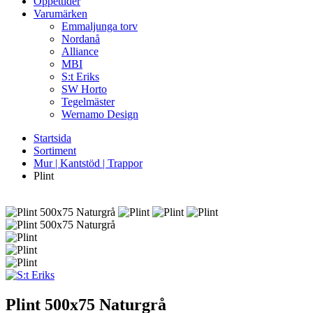
Öppettider
Varumärken
Emmaljunga torv
Nordanå
Alliance
MBI
S:t Eriks
SW Horto
Tegelmäster
Wernamo Design
Startsida
Sortiment
Mur | Kantstöd | Trappor
Plint
Plint
500x75 Naturgrå