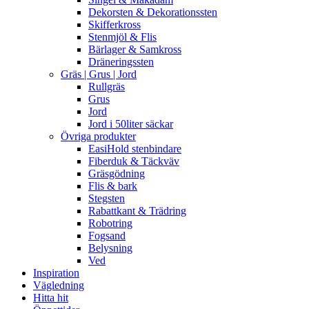
Dekorsten & Dekorationssten
Skifferkross
Stenmjöl & Flis
Bärlager & Samkross
Dräneringssten
Gräs | Grus | Jord
Rullgräs
Grus
Jord
Jord i 50liter säckar
Övriga produkter
EasiHold stenbindare
Fiberduk & Täckväv
Gräsgödning
Flis & bark
Stegsten
Rabattkant & Trädring
Robotring
Fogsand
Belysning
Ved
Inspiration
Vägledning
Hitta hit