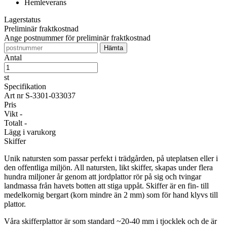
Hemleverans
Lagerstatus
Preliminär fraktkostnad
Ange postnummer för preliminär fraktkostnad
Antal
st
Specifikation
Art nr
S-3301-033037
Pris
Vikt
-
Totalt
-
Lägg i varukorg
Skiffer
Unik natursten som passar perfekt i trädgården, på uteplatsen eller i
den offentliga miljön. All natursten, likt skiffer, skapas under flera
hundra miljoner år genom att jordplattor rör på sig och tvingar
landmassa från havets botten att stiga uppåt. Skiffer är en fin- till
medelkornig bergart (korn mindre än 2 mm) som för hand klyvs till
plattor.
Våra skifferplattor är som standard ~20-40 mm i tjocklek och de är