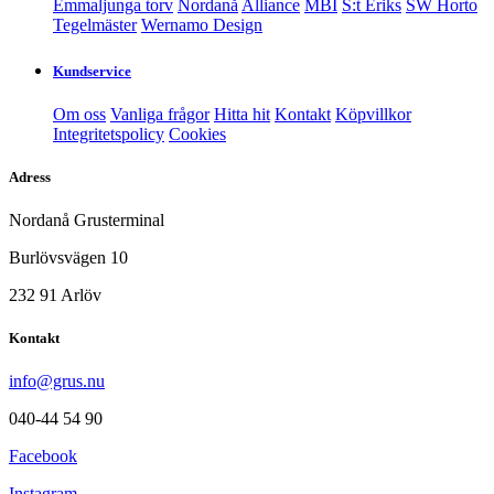
Emmaljunga torv
Nordanå
Alliance
MBI
S:t Eriks
SW Horto
Tegelmäster
Wernamo Design
Kundservice
Om oss
Vanliga frågor
Hitta hit
Kontakt
Köpvillkor
Integritetspolicy
Cookies
Adress
Nordanå Grusterminal
Burlövsvägen 10
232 91 Arlöv
Kontakt
info@grus.nu
040-44 54 90
Facebook
Instagram