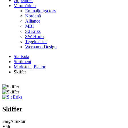
Öppettider
Varumärken
Emmaljunga torv
Nordanå
Alliance
MBI
S:t Eriks
SW Horto
Tegelmäster
Wernamo Design
Startsida
Sortiment
Marksten | Plattor
Skiffer
Skiffer
Färg/struktur
Välj