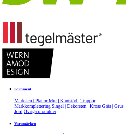
Sortiment
Marksten | Plattor
Mur | Kantstöd | Trappor
Markkomplettering
Singel | Dekorsten | Kross
Gräs | Grus |
Jord
Övriga produkter
Varumärken