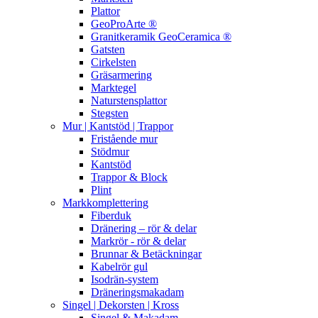
Plattor
GeoProArte ®
Granitkeramik GeoCeramica ®
Gatsten
Cirkelsten
Gräsarmering
Marktegel
Naturstensplattor
Stegsten
Mur | Kantstöd | Trappor
Fristående mur
Stödmur
Kantstöd
Trappor & Block
Plint
Markkomplettering
Fiberduk
Dränering – rör & delar
Markrör - rör & delar
Brunnar & Betäckningar
Kabelrör gul
Isodrän-system
Dräneringsmakadam
Singel | Dekorsten | Kross
Singel & Makadam