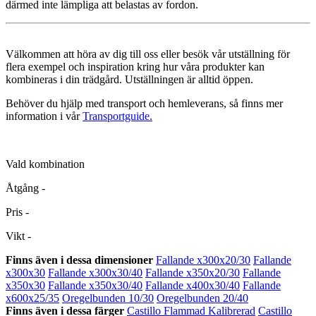
därmed inte lämpliga att belastas av fordon.
Välkommen att höra av dig till oss eller besök vår utställning för
flera exempel och inspiration kring hur våra produkter kan
kombineras i din trädgård. Utställningen är alltid öppen.
Behöver du hjälp med transport och hemleverans, så finns mer
information i vår
Transportguide.
Vald kombination
Åtgång
-
Pris
-
Vikt
-
Finns även i dessa dimensioner
Fallande x300x20/30
Fallande
x300x30
Fallande x300x30/40
Fallande x350x20/30
Fallande
x350x30
Fallande x350x30/40
Fallande x400x30/40
Fallande
x600x25/35
Oregelbunden 10/30
Oregelbunden 20/40
Finns även i dessa färger
Castillo Flammad Kalibrerad
Castillo