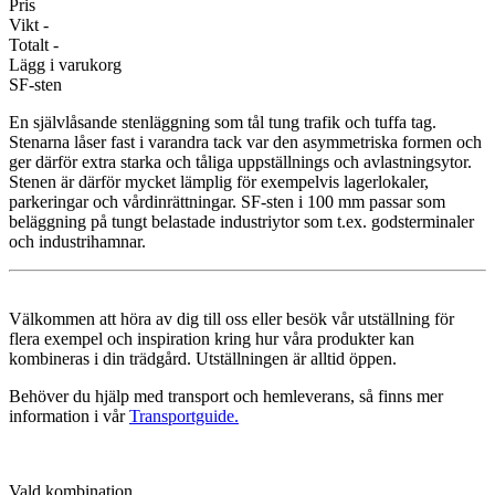
Pris
Vikt
-
Totalt
-
Lägg i varukorg
SF-sten
En självlåsande stenläggning som tål tung trafik och tuffa tag.
Stenarna låser fast i varandra tack var den asymmetriska formen och
ger därför extra starka och tåliga uppställnings och avlastningsytor.
Stenen är därför mycket lämplig för exempelvis lagerlokaler,
parkeringar och vårdinrättningar. SF-sten i 100 mm passar som
beläggning på tungt belastade industriytor som t.ex. godsterminaler
och industrihamnar.
Välkommen att höra av dig till oss eller besök vår utställning för
flera exempel och inspiration kring hur våra produkter kan
kombineras i din trädgård. Utställningen är alltid öppen.
Behöver du hjälp med transport och hemleverans, så finns mer
information i vår
Transportguide.
Vald kombination