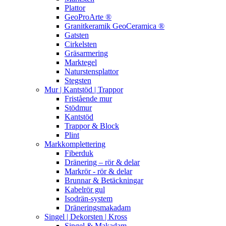
Plattor
GeoProArte ®
Granitkeramik GeoCeramica ®
Gatsten
Cirkelsten
Gräsarmering
Marktegel
Naturstensplattor
Stegsten
Mur | Kantstöd | Trappor
Fristående mur
Stödmur
Kantstöd
Trappor & Block
Plint
Markkomplettering
Fiberduk
Dränering – rör & delar
Markrör - rör & delar
Brunnar & Betäckningar
Kabelrör gul
Isodrän-system
Dräneringsmakadam
Singel | Dekorsten | Kross
Singel & Makadam