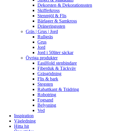
Dekorsten & Dekorationssten
Skifferkross
Stenmjöl & Flis
Bärlager & Samkross
Dräneringssten
Gräs | Grus | Jord
Rullgräs
Grus
Jord
Jord i 50liter säckar
Övriga produkter
EasiHold stenbindare
Fiberduk & Täckväv
Gräsgödning
Flis & bark
Stegsten
Rabattkant & Trädring
Robotring
Fogsand
Belysning
Ved
Inspiration
Vägledning
Hitta hit