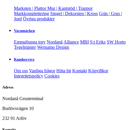
Marksten | Plattor
Mur | Kantstöd | Trappor
Markkomplettering
Singel | Dekorsten | Kross
Gräs | Grus |
Jord
Övriga produkter
Varumärken
Emmaljunga torv
Nordanå
Alliance
MBI
S:t Eriks
SW Horto
Tegelmäster
Wernamo Design
Kundservice
Om oss
Vanliga frågor
Hitta hit
Kontakt
Köpvillkor
Integritetspolicy
Cookies
Adress
Nordanå Grusterminal
Burlövsvägen 10
232 91 Arlöv
Kontakt