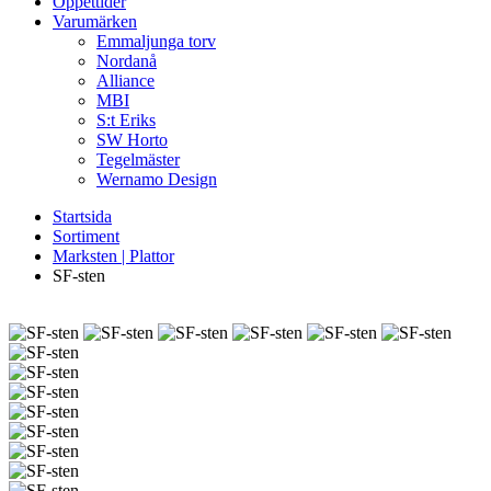
Öppettider
Varumärken
Emmaljunga torv
Nordanå
Alliance
MBI
S:t Eriks
SW Horto
Tegelmäster
Wernamo Design
Startsida
Sortiment
Marksten | Plattor
SF-sten