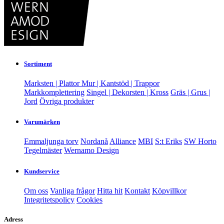
Sortiment
Marksten | Plattor
Mur | Kantstöd | Trappor
Markkomplettering
Singel | Dekorsten | Kross
Gräs | Grus |
Jord
Övriga produkter
Varumärken
Emmaljunga torv
Nordanå
Alliance
MBI
S:t Eriks
SW Horto
Tegelmäster
Wernamo Design
Kundservice
Om oss
Vanliga frågor
Hitta hit
Kontakt
Köpvillkor
Integritetspolicy
Cookies
Adress