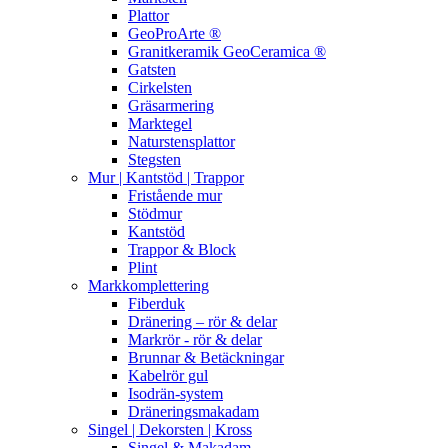
Plattor
GeoProArte ®
Granitkeramik GeoCeramica ®
Gatsten
Cirkelsten
Gräsarmering
Marktegel
Naturstensplattor
Stegsten
Mur | Kantstöd | Trappor
Fristående mur
Stödmur
Kantstöd
Trappor & Block
Plint
Markkomplettering
Fiberduk
Dränering – rör & delar
Markrör - rör & delar
Brunnar & Betäckningar
Kabelrör gul
Isodrän-system
Dräneringsmakadam
Singel | Dekorsten | Kross
Singel & Makadam