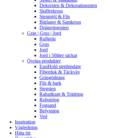
Dekorsten & Dekorationssten
Skifferkross
Stenmjöl & Flis
Bärlager & Samkross
Dräneringssten
Gräs | Grus | Jord
Rullgräs
Grus
Jord
Jord i 50liter säckar
Övriga produkter
EasiHold stenbindare
Fiberduk & Täckväv
Gräsgödning
Flis & bark
Stegsten
Rabattkant & Trädring
Robotring
Fogsand
Belysning
Ved
Inspiration
Vägledning
Hitta hit