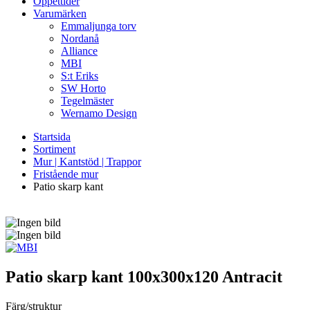
Öppettider
Varumärken
Emmaljunga torv
Nordanå
Alliance
MBI
S:t Eriks
SW Horto
Tegelmäster
Wernamo Design
Startsida
Sortiment
Mur | Kantstöd | Trappor
Fristående mur
Patio skarp kant
Patio skarp kant
100x300x120 Antracit
Färg/struktur