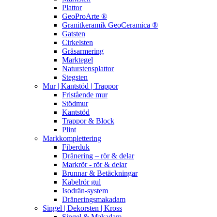
Plattor
GeoProArte ®
Granitkeramik GeoCeramica ®
Gatsten
Cirkelsten
Gräsarmering
Marktegel
Naturstensplattor
Stegsten
Mur | Kantstöd | Trappor
Fristående mur
Stödmur
Kantstöd
Trappor & Block
Plint
Markkomplettering
Fiberduk
Dränering – rör & delar
Markrör - rör & delar
Brunnar & Betäckningar
Kabelrör gul
Isodrän-system
Dräneringsmakadam
Singel | Dekorsten | Kross
Singel & Makadam