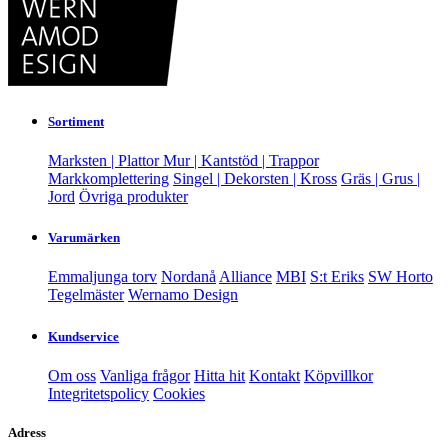
Sortiment
Marksten | Plattor
Mur | Kantstöd | Trappor
Markkomplettering
Singel | Dekorsten | Kross
Gräs | Grus |
Jord
Övriga produkter
Varumärken
Emmaljunga torv
Nordanå
Alliance
MBI
S:t Eriks
SW Horto
Tegelmäster
Wernamo Design
Kundservice
Om oss
Vanliga frågor
Hitta hit
Kontakt
Köpvillkor
Integritetspolicy
Cookies
Adress