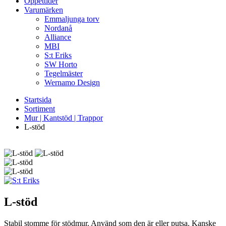
Öppettider
Varumärken
Emmaljunga torv
Nordanå
Alliance
MBI
S:t Eriks
SW Horto
Tegelmäster
Wernamo Design
Startsida
Sortiment
Mur | Kantstöd | Trappor
L-stöd
L-stöd
Stabil stomme för stödmur. Använd som den är eller putsa. Kanske