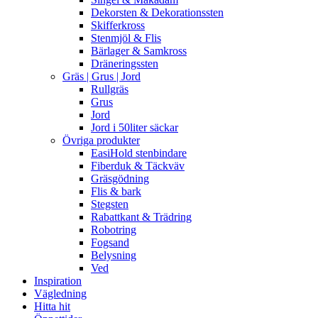
Dekorsten & Dekorationssten
Skifferkross
Stenmjöl & Flis
Bärlager & Samkross
Dräneringssten
Gräs | Grus | Jord
Rullgräs
Grus
Jord
Jord i 50liter säckar
Övriga produkter
EasiHold stenbindare
Fiberduk & Täckväv
Gräsgödning
Flis & bark
Stegsten
Rabattkant & Trädring
Robotring
Fogsand
Belysning
Ved
Inspiration
Vägledning
Hitta hit