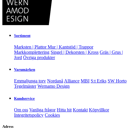
Sortiment
Marksten | Plattor
Mur | Kantstöd | Trappor
Markkomplettering
Singel | Dekorsten | Kross
Gräs | Grus |
Jord
Övriga produkter
Varumärken
Emmaljunga torv
Nordanå
Alliance
MBI
S:t Eriks
SW Horto
Tegelmäster
Wernamo Design
Kundservice
Om oss
Vanliga frågor
Hitta hit
Kontakt
Köpvillkor
Integritetspolicy
Cookies
Adress