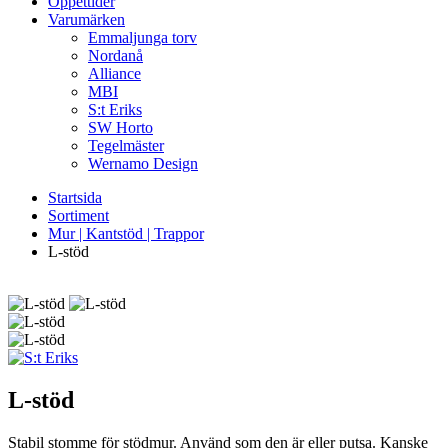
Öppettider
Varumärken
Emmaljunga torv
Nordanå
Alliance
MBI
S:t Eriks
SW Horto
Tegelmäster
Wernamo Design
Startsida
Sortiment
Mur | Kantstöd | Trappor
L-stöd
L-stöd
Stabil stomme för stödmur. Använd som den är eller putsa. Kanske