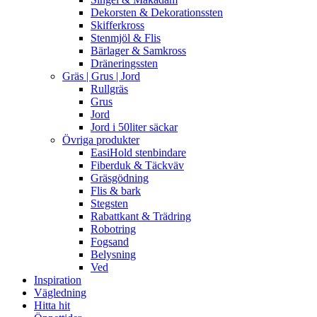
Dekorsten & Dekorationssten
Skifferkross
Stenmjöl & Flis
Bärlager & Samkross
Dräneringssten
Gräs | Grus | Jord
Rullgräs
Grus
Jord
Jord i 50liter säckar
Övriga produkter
EasiHold stenbindare
Fiberduk & Täckväv
Gräsgödning
Flis & bark
Stegsten
Rabattkant & Trädring
Robotring
Fogsand
Belysning
Ved
Inspiration
Vägledning
Hitta hit