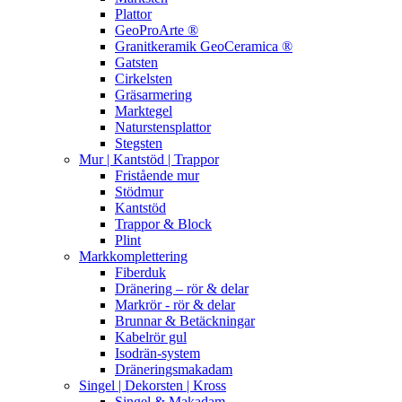
Plattor
GeoProArte ®
Granitkeramik GeoCeramica ®
Gatsten
Cirkelsten
Gräsarmering
Marktegel
Naturstensplattor
Stegsten
Mur | Kantstöd | Trappor
Fristående mur
Stödmur
Kantstöd
Trappor & Block
Plint
Markkomplettering
Fiberduk
Dränering – rör & delar
Markrör - rör & delar
Brunnar & Betäckningar
Kabelrör gul
Isodrän-system
Dräneringsmakadam
Singel | Dekorsten | Kross
Singel & Makadam