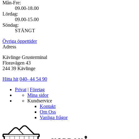
Mån-Fre:
09.00-18.00
Lördag:
09.00-15.00
Söndag:
STÄNGT
Övriga öppettider
Adress
Kävlinge Grusterminal
Floravägen 43
244 39 Kävlinge
Hitta hit
040- 44 54 90
Privat
|
Företag
Mina sidor
Kundservice
Kontakt
Om Oss
Vanliga frågor