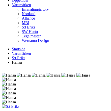
Öppettider
Varumärken
Emmaljunga torv
Nordanå
Alliance
MBI
S:t Eriks
SW Horto
Tegelmäster
Wernamo Design
Startsida
Varumärken
S:t Eriks
Hansa