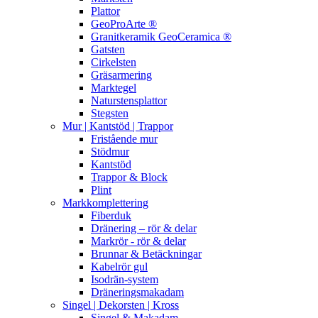
Plattor
GeoProArte ®
Granitkeramik GeoCeramica ®
Gatsten
Cirkelsten
Gräsarmering
Marktegel
Naturstensplattor
Stegsten
Mur | Kantstöd | Trappor
Fristående mur
Stödmur
Kantstöd
Trappor & Block
Plint
Markkomplettering
Fiberduk
Dränering – rör & delar
Markrör - rör & delar
Brunnar & Betäckningar
Kabelrör gul
Isodrän-system
Dräneringsmakadam
Singel | Dekorsten | Kross
Singel & Makadam