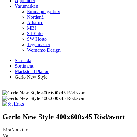
Öppettider
Varumärken
Emmaljunga torv
Nordanå
Alliance
MBI
S:t Eriks
SW Horto
Tegelmäster
Wernamo Design
Startsida
Sortiment
Marksten | Plattor
Gerlo New Style
Gerlo New Style
400x600x45 Röd/svart
Färg/struktur
Välj