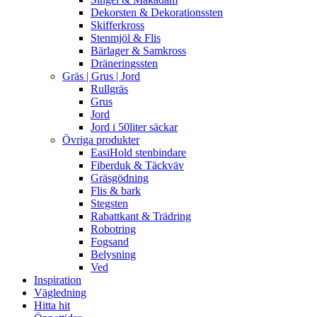
Dekorsten & Dekorationssten
Skifferkross
Stenmjöl & Flis
Bärlager & Samkross
Dräneringssten
Gräs | Grus | Jord
Rullgräs
Grus
Jord
Jord i 50liter säckar
Övriga produkter
EasiHold stenbindare
Fiberduk & Täckväv
Gräsgödning
Flis & bark
Stegsten
Rabattkant & Trädring
Robotring
Fogsand
Belysning
Ved
Inspiration
Vägledning
Hitta hit