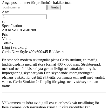
Ange postnummer för preliminär fraktkostnad
Antal
st
Specifikation
Art nr
S-9676-040708
Pris
Vikt
-
Totalt
-
Lägg i varukorg
Gerlo New Style
400x600x45 Röd/svart
En stor och modern rektangulär platta Gerlo struktur, en maffig
trädgårdsplatta med sitt stora format 400 x 600 mm. Strukturerad,
melerad och finblästrad yta ger ett livligt och attraktivt intryck.
Impregnering skyddar ytan Den skyddande impregneringen i
plattans ytskikt gör det lätt att tvätta bort smuts och spill med vanligt
vatten. Gerlo Struktur är lämplig för gång- och vistelseytor utan
trafik.
Välkommen att höra av dig till oss eller besök vår utställning för
flera exempel och inspiration kring hur våra produkter kan