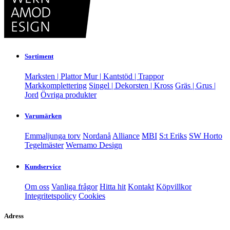
Sortiment
Marksten | Plattor
Mur | Kantstöd | Trappor
Markkomplettering
Singel | Dekorsten | Kross
Gräs | Grus |
Jord
Övriga produkter
Varumärken
Emmaljunga torv
Nordanå
Alliance
MBI
S:t Eriks
SW Horto
Tegelmäster
Wernamo Design
Kundservice
Om oss
Vanliga frågor
Hitta hit
Kontakt
Köpvillkor
Integritetspolicy
Cookies
Adress