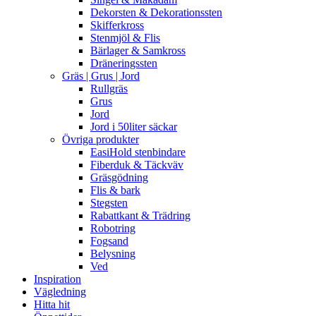
Dekorsten & Dekorationssten
Skifferkross
Stenmjöl & Flis
Bärlager & Samkross
Dräneringssten
Gräs | Grus | Jord
Rullgräs
Grus
Jord
Jord i 50liter säckar
Övriga produkter
EasiHold stenbindare
Fiberduk & Täckväv
Gräsgödning
Flis & bark
Stegsten
Rabattkant & Trädring
Robotring
Fogsand
Belysning
Ved
Inspiration
Vägledning
Hitta hit