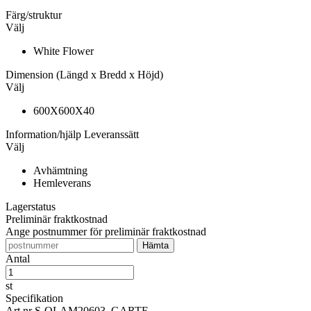
Färg/struktur
Välj
White Flower
Dimension
(Längd x Bredd x Höjd)
Välj
600X600X40
Information/hjälp
Leveranssätt
Välj
Avhämtning
Hemleverans
Lagerstatus
Preliminär fraktkostnad
Ange postnummer för preliminär fraktkostnad
Antal
st
Specifikation
Art nr
S-QLAM20603_GARTE