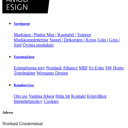
Sortiment
Marksten | Plattor
Mur | Kantstöd | Trappor
Markkomplettering
Singel | Dekorsten | Kross
Gräs | Grus |
Jord
Övriga produkter
Varumärken
Emmaljunga torv
Nordanå
Alliance
MBI
S:t Eriks
SW Horto
Tegelmäster
Wernamo Design
Kundservice
Om oss
Vanliga frågor
Hitta hit
Kontakt
Köpvillkor
Integritetspolicy
Cookies
Adress
Nordanå Grusterminal