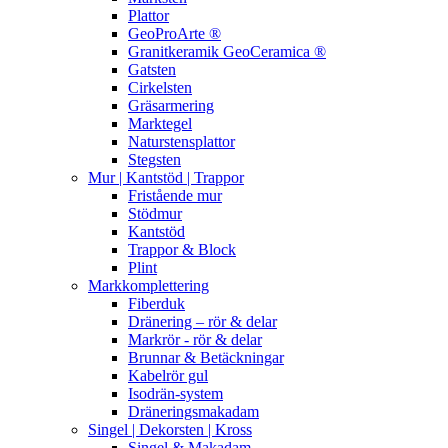
Plattor
GeoProArte ®
Granitkeramik GeoCeramica ®
Gatsten
Cirkelsten
Gräsarmering
Marktegel
Naturstensplattor
Stegsten
Mur | Kantstöd | Trappor
Fristående mur
Stödmur
Kantstöd
Trappor & Block
Plint
Markkomplettering
Fiberduk
Dränering – rör & delar
Markrör - rör & delar
Brunnar & Betäckningar
Kabelrör gul
Isodrän-system
Dräneringsmakadam
Singel | Dekorsten | Kross
Singel & Makadam