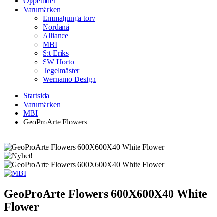
Öppettider
Varumärken
Emmaljunga torv
Nordanå
Alliance
MBI
S:t Eriks
SW Horto
Tegelmäster
Wernamo Design
Startsida
Varumärken
MBI
GeoProArte Flowers
GeoProArte Flowers
600X600X40 White
Flower