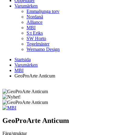
Öppettider
Varumärken
Emmaljunga torv
Nordanå
Alliance
MBI
S:t Eriks
SW Horto
Tegelmäster
Wernamo Design
Startsida
Varumärken
MBI
GeoProArte Anticum
GeoProArte Anticum
Färg/struktur