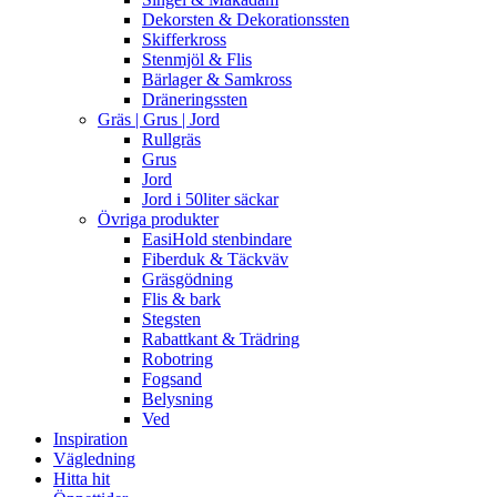
Dekorsten & Dekorationssten
Skifferkross
Stenmjöl & Flis
Bärlager & Samkross
Dräneringssten
Gräs | Grus | Jord
Rullgräs
Grus
Jord
Jord i 50liter säckar
Övriga produkter
EasiHold stenbindare
Fiberduk & Täckväv
Gräsgödning
Flis & bark
Stegsten
Rabattkant & Trädring
Robotring
Fogsand
Belysning
Ved
Inspiration
Vägledning
Hitta hit