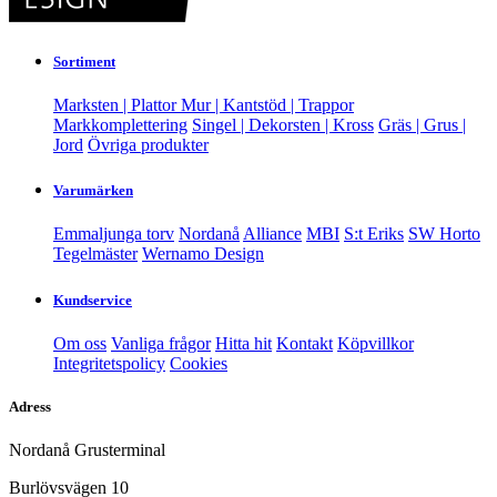
Sortiment
Marksten | Plattor
Mur | Kantstöd | Trappor
Markkomplettering
Singel | Dekorsten | Kross
Gräs | Grus |
Jord
Övriga produkter
Varumärken
Emmaljunga torv
Nordanå
Alliance
MBI
S:t Eriks
SW Horto
Tegelmäster
Wernamo Design
Kundservice
Om oss
Vanliga frågor
Hitta hit
Kontakt
Köpvillkor
Integritetspolicy
Cookies
Adress
Nordanå Grusterminal
Burlövsvägen 10