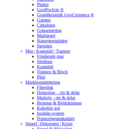
Plattor
GeoProArte ®
Granitkeramik GeoCeramica ®
Gatsten
Cirkelsten
Gräsarmering
Marktegel
Naturstensplattor
Stegsten
Mur | Kantstöd | Trappor
Fristående mur
Stödmur
Kantstöd
Trappor & Block
Plint
Markkomplettering
Fiberduk
Dränering – rör & delar
Markrör - rör & delar
Brunnar & Betäckningar
Kabelrör gul
Isodrän-system
Dräneringsmakadam
Singel | Dekorsten | Kross
Singel & Makadam