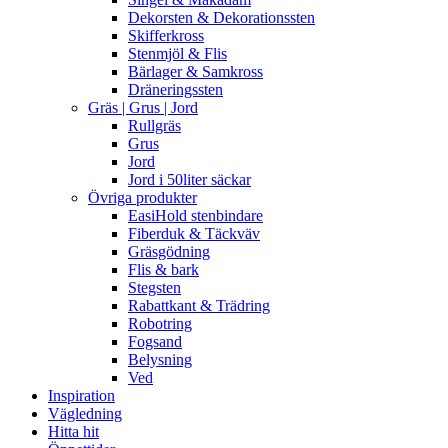
Dekorsten & Dekorationssten
Skifferkross
Stenmjöl & Flis
Bärlager & Samkross
Dräneringssten
Gräs | Grus | Jord
Rullgräs
Grus
Jord
Jord i 50liter säckar
Övriga produkter
EasiHold stenbindare
Fiberduk & Täckväv
Gräsgödning
Flis & bark
Stegsten
Rabattkant & Trädring
Robotring
Fogsand
Belysning
Ved
Inspiration
Vägledning
Hitta hit