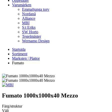
Öppettider
Varumärken
Emmaljunga torv
Nordanå
Alliance
MBI
S:t Eriks
SW Horto
Tegelmäster
Wernamo Design
Startsida
Sortiment
Marksten | Plattor
Fumato
Fumato
1000x1000x40 Mezzo
Färg/struktur
Välj