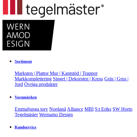
Sortiment
Marksten | Plattor
Mur | Kantstöd | Trappor
Markkomplettering
Singel | Dekorsten | Kross
Gräs | Grus |
Jord
Övriga produkter
Varumärken
Emmaljunga torv
Nordanå
Alliance
MBI
S:t Eriks
SW Horto
Tegelmäster
Wernamo Design
Kundservice