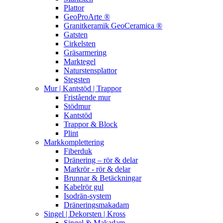
Plattor
GeoProArte ®
Granitkeramik GeoCeramica ®
Gatsten
Cirkelsten
Gräsarmering
Marktegel
Naturstensplattor
Stegsten
Mur | Kantstöd | Trappor
Fristående mur
Stödmur
Kantstöd
Trappor & Block
Plint
Markkomplettering
Fiberduk
Dränering – rör & delar
Markrör - rör & delar
Brunnar & Betäckningar
Kabelrör gul
Isodrän-system
Dräneringsmakadam
Singel | Dekorsten | Kross
Singel & Makadam