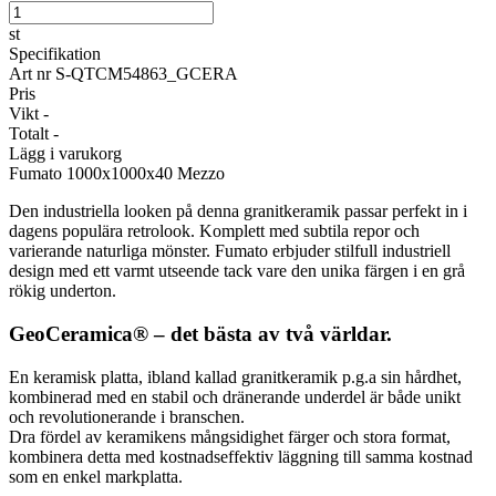
st
Specifikation
Art nr
S-QTCM54863_GCERA
Pris
Vikt
-
Totalt
-
Lägg i varukorg
Fumato
1000x1000x40 Mezzo
Den industriella looken på denna granitkeramik passar perfekt in i
dagens populära retrolook. Komplett med subtila repor och
varierande naturliga mönster. Fumato erbjuder stilfull industriell
design med ett varmt utseende tack vare den unika färgen i en grå
rökig underton.
GeoCeramica® – det bästa av två världar.
En keramisk platta, ibland kallad granitkeramik p.g.a sin hårdhet,
kombinerad med en stabil och dränerande underdel är både unikt
och revolutionerande i branschen.
Dra fördel av keramikens mångsidighet färger och stora format,
kombinera detta med kostnadseffektiv läggning till samma kostnad
som en enkel markplatta.