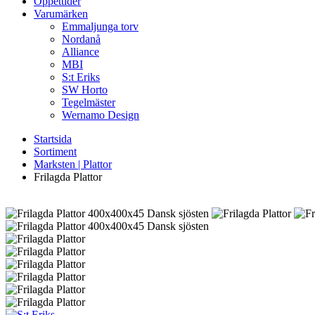
Öppettider
Varumärken
Emmaljunga torv
Nordanå
Alliance
MBI
S:t Eriks
SW Horto
Tegelmäster
Wernamo Design
Startsida
Sortiment
Marksten | Plattor
Frilagda Plattor