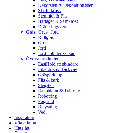
Dekorsten & Dekorationssten
Skifferkross
Stenmjöl & Flis
Bärlager & Samkross
Dräneringssten
Gräs | Grus | Jord
Rullgräs
Grus
Jord
Jord i 50liter säckar
Övriga produkter
EasiHold stenbindare
Fiberduk & Täckväv
Gräsgödning
Flis & bark
Stegsten
Rabattkant & Trädring
Robotring
Fogsand
Belysning
Ved
Inspiration
Vägledning
Hitta hit