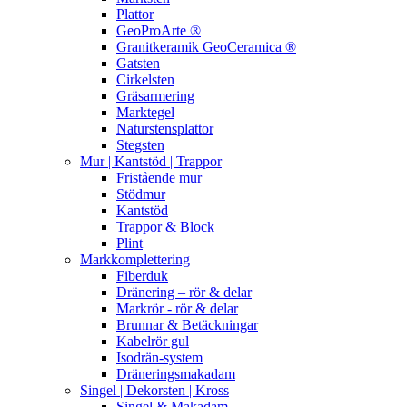
Plattor
GeoProArte ®
Granitkeramik GeoCeramica ®
Gatsten
Cirkelsten
Gräsarmering
Marktegel
Naturstensplattor
Stegsten
Mur | Kantstöd | Trappor
Fristående mur
Stödmur
Kantstöd
Trappor & Block
Plint
Markkomplettering
Fiberduk
Dränering – rör & delar
Markrör - rör & delar
Brunnar & Betäckningar
Kabelrör gul
Isodrän-system
Dräneringsmakadam
Singel | Dekorsten | Kross
Singel & Makadam