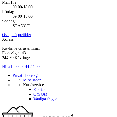
Mån-Fre:
09.00-18.00
Lördag:
09.00-15.00
Söndag:
STÄNGT
Övriga öppettider
Adress
Kävlinge Grusterminal
Floravägen 43
244 39 Kävlinge
Hitta hit
040- 44 54 90
Privat
|
Företag
Mina sidor
Kundservice
Kontakt
Om Oss
Vanliga frågor