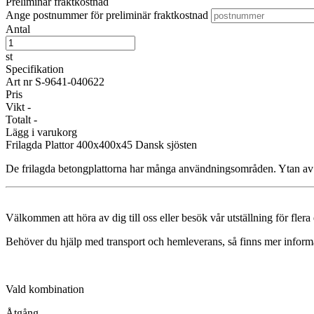
Preliminär fraktkostnad
Ange postnummer för preliminär fraktkostnad
Antal
st
Specifikation
Art nr
S-9641-040622
Pris
Vikt
-
Totalt
-
Lägg i varukorg
Frilagda Plattor
400x400x45 Dansk sjösten
De frilagda betongplattorna har många användningsområden. Ytan av natu
Välkommen att höra av dig till oss eller besök vår utställning för fler
Behöver du hjälp med transport och hemleverans, så finns mer inform
Vald kombination
Åtgång
-