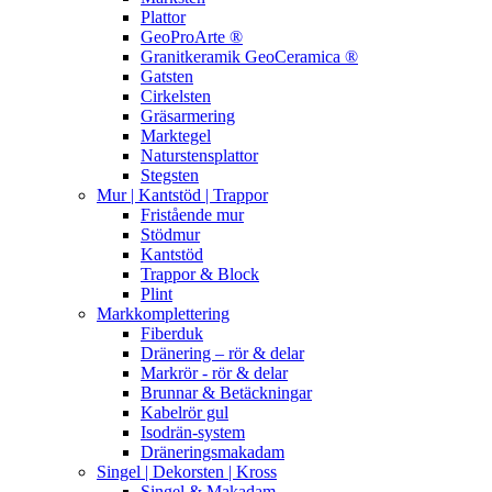
Plattor
GeoProArte ®
Granitkeramik GeoCeramica ®
Gatsten
Cirkelsten
Gräsarmering
Marktegel
Naturstensplattor
Stegsten
Mur | Kantstöd | Trappor
Fristående mur
Stödmur
Kantstöd
Trappor & Block
Plint
Markkomplettering
Fiberduk
Dränering – rör & delar
Markrör - rör & delar
Brunnar & Betäckningar
Kabelrör gul
Isodrän-system
Dräneringsmakadam
Singel | Dekorsten | Kross
Singel & Makadam