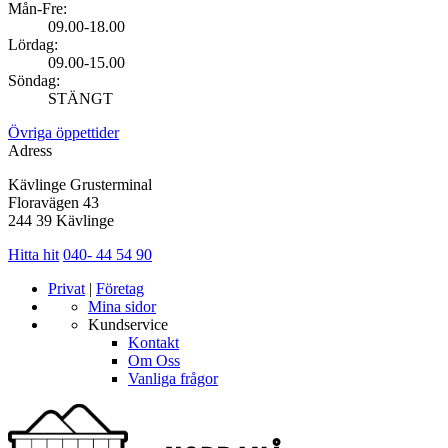
Mån-Fre:
09.00-18.00
Lördag:
09.00-15.00
Söndag:
STÄNGT
Övriga öppettider
Adress
Kävlinge Grusterminal
Floravägen 43
244 39 Kävlinge
Hitta hit
040- 44 54 90
Privat
|
Företag
Mina sidor
Kundservice
Kontakt
Om Oss
Vanliga frågor