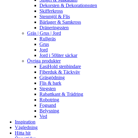
Dekorsten & Dekorationssten
Skifferkross
Stenmjöl & Flis
Bärlager & Samkross
Dräneringssten
Gräs | Grus | Jord
Rullgräs
Grus
Jord
Jord i 50liter säckar
Övriga produkter
EasiHold stenbindare
Fiberduk & Täckväv
Gräsgödning
Flis & bark
Stegsten
Rabattkant & Trädring
Robotring
Fogsand
Belysning
Ved
Inspiration
Vägledning
Hitta hit