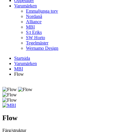
Öppettider
Varumärken
Emmaljunga torv
Nordanå
Alliance
MBI
S:t Eriks
SW Horto
Tegelmäster
Wernamo Design
Startsida
Varumärken
MBI
Flow
Flow
Färg/struktur