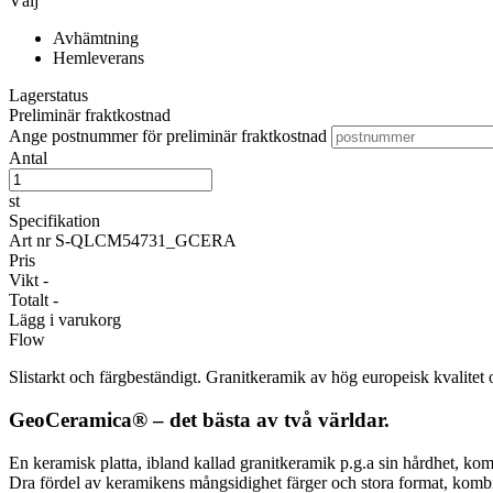
Välj
Avhämtning
Hemleverans
Lagerstatus
Preliminär fraktkostnad
Ange postnummer för preliminär fraktkostnad
Antal
st
Specifikation
Art nr
S-QLCM54731_GCERA
Pris
Vikt
-
Totalt
-
Lägg i varukorg
Flow
Slistarkt och färgbeständigt. Granitkeramik av hög europeisk kvalitet 
GeoCeramica® – det bästa av två världar.
En keramisk platta, ibland kallad granitkeramik p.g.a sin hårdhet, ko
Dra fördel av keramikens mångsidighet färger och stora format, kombi