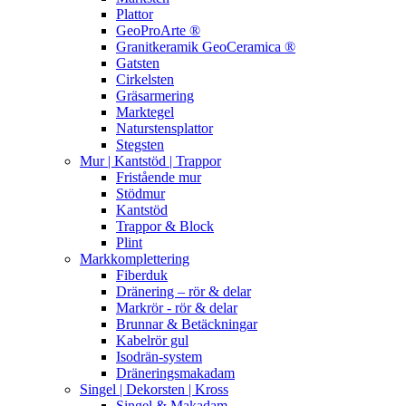
Plattor
GeoProArte ®
Granitkeramik GeoCeramica ®
Gatsten
Cirkelsten
Gräsarmering
Marktegel
Naturstensplattor
Stegsten
Mur | Kantstöd | Trappor
Fristående mur
Stödmur
Kantstöd
Trappor & Block
Plint
Markkomplettering
Fiberduk
Dränering – rör & delar
Markrör - rör & delar
Brunnar & Betäckningar
Kabelrör gul
Isodrän-system
Dräneringsmakadam
Singel | Dekorsten | Kross
Singel & Makadam