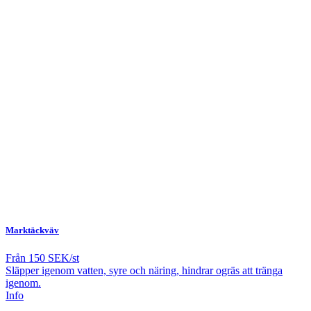
Marktäckväv
Från
150 SEK/st
Släpper igenom vatten, syre och näring, hindrar ogräs att tränga
igenom.
Info