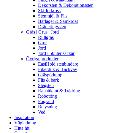
Dekorsten & Dekorationssten
Skifferkross
Stenmjöl & Flis
Bärlager & Samkross
Dräneringssten
Gräs | Grus | Jord
Rullgräs
Grus
Jord
Jord i 50liter säckar
Övriga produkter
EasiHold stenbindare
Fiberduk & Täckväv
Gräsgödning
Flis & bark
Stegsten
Rabattkant & Trädring
Robotring
Fogsand
Belysning
Ved
Inspiration
Vägledning
Hitta hit