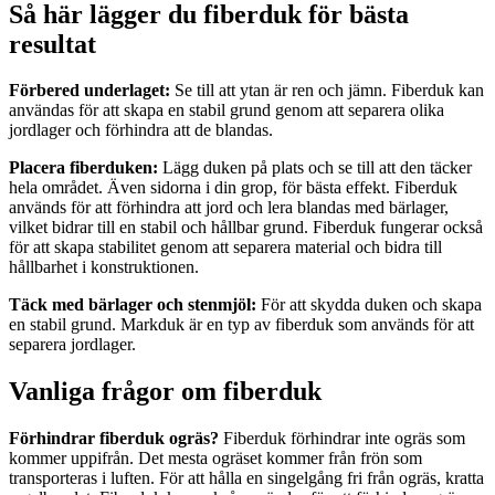
Så här lägger du fiberduk för bästa
resultat
Förbered underlaget:
Se till att ytan är ren och jämn. Fiberduk kan
användas för att skapa en stabil grund genom att separera olika
jordlager och förhindra att de blandas.
Placera fiberduken:
Lägg duken på plats och se till att den täcker
hela området. Även sidorna i din grop, för bästa effekt. Fiberduk
används för att förhindra att jord och lera blandas med bärlager,
vilket bidrar till en stabil och hållbar grund. Fiberduk fungerar också
för att skapa stabilitet genom att separera material och bidra till
hållbarhet i konstruktionen.
Täck med bärlager och stenmjöl:
För att skydda duken och skapa
en stabil grund. Markduk är en typ av fiberduk som används för att
separera jordlager.
Vanliga frågor om fiberduk
Förhindrar fiberduk ogräs?
Fiberduk förhindrar inte ogräs som
kommer uppifrån. Det mesta ogräset kommer från frön som
transporteras i luften. För att hålla en singelgång fri från ogräs, kratta