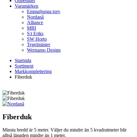
Öppettider
Varumärken
Emmaljunga torv
Nordanå
Alliance
MBI
S:t Eriks
SW Horto
Tegelmäster
Wernamo Design
Startsida
Sortiment
Markkomplettering
Fiberduk
Fiberduk
Minsta bredd är 5 meter. Väljer du mindre än 5 kvadratmeter blir
alltså längden mindre än 1 meter.