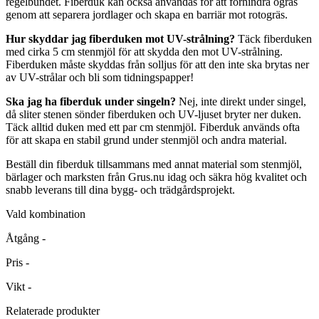
regelbundet. Fiberduk kan också användas för att förhindra ogräs
genom att separera jordlager och skapa en barriär mot rotogräs.
Hur skyddar jag fiberduken mot UV-strålning?
Täck fiberduken
med cirka 5 cm stenmjöl för att skydda den mot UV-strålning.
Fiberduken måste skyddas från solljus för att den inte ska brytas ner
av UV-strålar och bli som tidningspapper!
Ska jag ha fiberduk under singeln?
Nej, inte direkt under singel,
då sliter stenen sönder fiberduken och UV-ljuset bryter ner duken.
Täck alltid duken med ett par cm stenmjöl. Fiberduk används ofta
för att skapa en stabil grund under stenmjöl och andra material.
Beställ din fiberduk tillsammans med annat material som stenmjöl,
bärlager och marksten från Grus.nu idag och säkra hög kvalitet och
snabb leverans till dina bygg- och trädgårdsprojekt.
Vald kombination
Åtgång
-
Pris
-
Vikt
-
Relaterade produkter