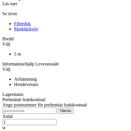
Läs mer
Se även
Fiberduk
Marktäckväv
Bredd
Välj
5 m
Information/hjälp
Leveranssätt
Välj
Avhämtning
Hemleverans
Lagerstatus
Preliminär fraktkostnad
Ange postnummer för preliminär fraktkostnad
Antal
st