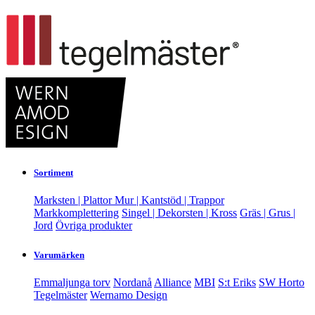
Sortiment
Marksten | Plattor
Mur | Kantstöd | Trappor
Markkomplettering
Singel | Dekorsten | Kross
Gräs | Grus |
Jord
Övriga produkter
Varumärken
Emmaljunga torv
Nordanå
Alliance
MBI
S:t Eriks
SW Horto
Tegelmäster
Wernamo Design