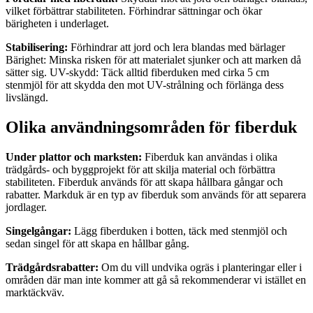
vilket förbättrar stabiliteten. Förhindrar sättningar och ökar
bärigheten i underlaget.
Stabilisering:
Förhindrar att jord och lera blandas med bärlager
Bärighet:
Minska risken för att materialet sjunker och att marken då
sätter sig.
UV-skydd:
Täck alltid fiberduken med cirka 5 cm
stenmjöl för att skydda den mot UV-strålning och förlänga dess
livslängd.
Olika användningsområden för fiberduk
Under plattor och marksten:
Fiberduk kan användas i olika
trädgårds- och byggprojekt för att skilja material och förbättra
stabiliteten. Fiberduk används för att skapa hållbara gångar och
rabatter. Markduk är en typ av fiberduk som används för att separera
jordlager.
Singelgångar:
Lägg fiberduken i botten, täck med stenmjöl och
sedan singel för att skapa en hållbar gång.
Trädgårdsrabatter:
Om du vill undvika ogräs i planteringar eller i
områden där man inte kommer att gå så rekommenderar vi istället en
marktäckväv.