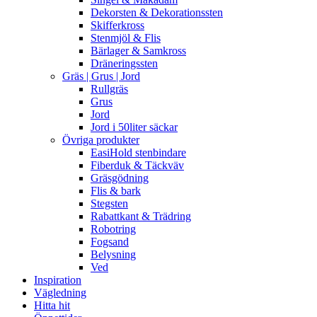
Dekorsten & Dekorationssten
Skifferkross
Stenmjöl & Flis
Bärlager & Samkross
Dräneringssten
Gräs | Grus | Jord
Rullgräs
Grus
Jord
Jord i 50liter säckar
Övriga produkter
EasiHold stenbindare
Fiberduk & Täckväv
Gräsgödning
Flis & bark
Stegsten
Rabattkant & Trädring
Robotring
Fogsand
Belysning
Ved
Inspiration
Vägledning
Hitta hit