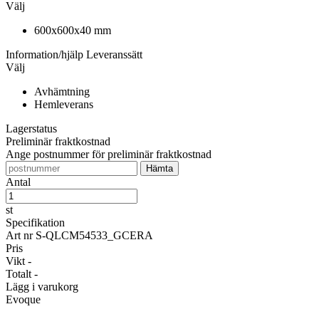
Välj
600x600x40 mm
Information/hjälp
Leveranssätt
Välj
Avhämtning
Hemleverans
Lagerstatus
Preliminär fraktkostnad
Ange postnummer för preliminär fraktkostnad
Antal
st
Specifikation
Art nr
S-QLCM54533_GCERA
Pris
Vikt
-
Totalt
-
Lägg i varukorg
Evoque