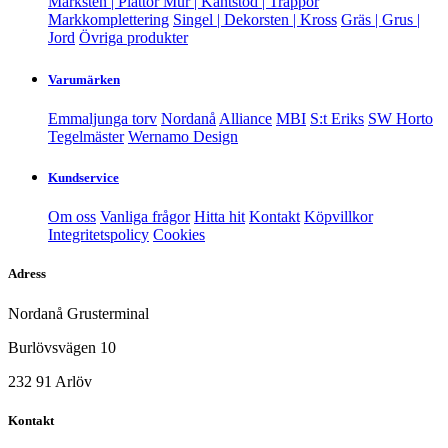
Marksten | Plattor
Mur | Kantstöd | Trappor
Markkomplettering
Singel | Dekorsten | Kross
Gräs | Grus |
Jord
Övriga produkter
Varumärken
Emmaljunga torv
Nordanå
Alliance
MBI
S:t Eriks
SW Horto
Tegelmäster
Wernamo Design
Kundservice
Om oss
Vanliga frågor
Hitta hit
Kontakt
Köpvillkor
Integritetspolicy
Cookies
Adress
Nordanå Grusterminal
Burlövsvägen 10
232 91 Arlöv
Kontakt