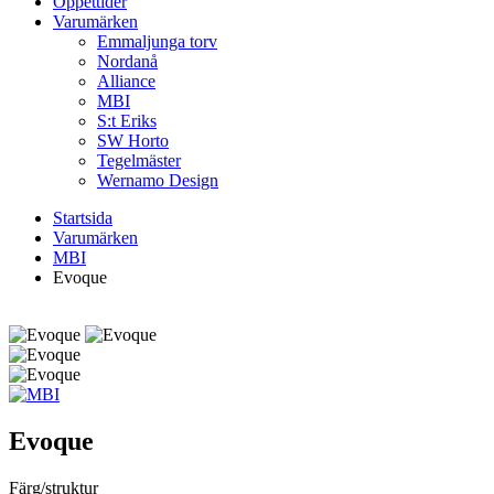
Öppettider
Varumärken
Emmaljunga torv
Nordanå
Alliance
MBI
S:t Eriks
SW Horto
Tegelmäster
Wernamo Design
Startsida
Varumärken
MBI
Evoque
Evoque
Färg/struktur