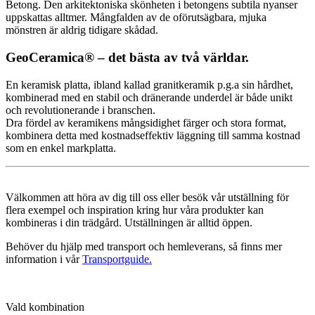
Betong. Den arkitektoniska skönheten i betongens subtila nyanser
uppskattas alltmer. Mångfalden av de oförutsägbara, mjuka
mönstren är aldrig tidigare skådad.
GeoCeramica® – det bästa av två världar.
En keramisk platta, ibland kallad granitkeramik p.g.a sin hårdhet,
kombinerad med en stabil och dränerande underdel är både unikt
och revolutionerande i branschen.
Dra fördel av keramikens mångsidighet färger och stora format,
kombinera detta med kostnadseffektiv läggning till samma kostnad
som en enkel markplatta.
Välkommen att höra av dig till oss eller besök vår utställning för
flera exempel och inspiration kring hur våra produkter kan
kombineras i din trädgård. Utställningen är alltid öppen.
Behöver du hjälp med transport och hemleverans, så finns mer
information i vår
Transportguide.
Vald kombination