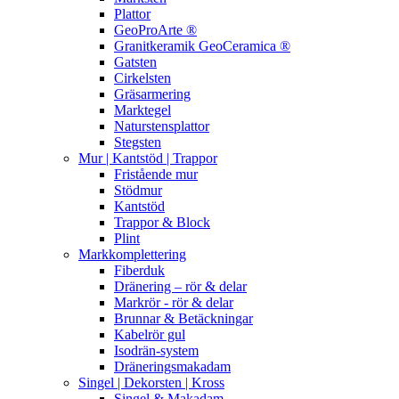
Plattor
GeoProArte ®
Granitkeramik GeoCeramica ®
Gatsten
Cirkelsten
Gräsarmering
Marktegel
Naturstensplattor
Stegsten
Mur | Kantstöd | Trappor
Fristående mur
Stödmur
Kantstöd
Trappor & Block
Plint
Markkomplettering
Fiberduk
Dränering – rör & delar
Markrör - rör & delar
Brunnar & Betäckningar
Kabelrör gul
Isodrän-system
Dräneringsmakadam
Singel | Dekorsten | Kross
Singel & Makadam