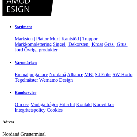
Sortiment
Marksten | Plattor
Mur | Kantstöd | Trappor
Markkomplettering
Singel | Dekorsten | Kross
Gräs | Grus |
Jord
Övriga produkter
Varumärken
Emmaljunga torv
Nordanå
Alliance
MBI
S:t Eriks
SW Horto
Tegelmäster
Wernamo Design
Kundservice
Om oss
Vanliga frågor
Hitta hit
Kontakt
Köpvillkor
Integritetspolicy
Cookies
Adress
Nordanå Grusterminal