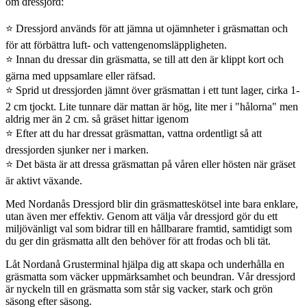
om dressjord:
⭐ Dressjord används för att jämna ut ojämnheter i gräsmattan och
för att förbättra luft- och vattengenomsläppligheten.
⭐ Innan du dressar din gräsmatta, se till att den är klippt kort och
gärna med uppsamlare eller räfsad.
⭐ Sprid ut dressjorden jämnt över gräsmattan i ett tunt lager, cirka 1-
2 cm tjockt. Lite tunnare där mattan är hög, lite mer i "hålorna" men
aldrig mer än 2 cm. så gräset hittar igenom
⭐ Efter att du har dressat gräsmattan, vattna ordentligt så att
dressjorden sjunker ner i marken.
⭐ Det bästa är att dressa gräsmattan på våren eller hösten när gräset
är aktivt växande.
Med Nordanås Dressjord blir din gräsmatteskötsel inte bara enklare,
utan även mer effektiv. Genom att välja vår dressjord gör du ett
miljövänligt val som bidrar till en hållbarare framtid, samtidigt som
du ger din gräsmatta allt den behöver för att frodas och bli tät.
Låt Nordanå Grusterminal hjälpa dig att skapa och underhålla en
gräsmatta som väcker uppmärksamhet och beundran. Vår dressjord
är nyckeln till en gräsmatta som står sig vacker, stark och grön
säsong efter säsong.