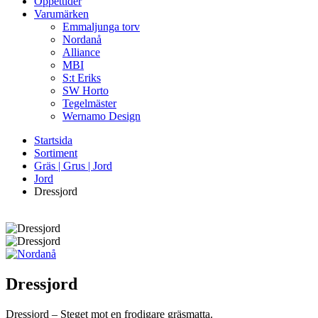
Öppettider
Varumärken
Emmaljunga torv
Nordanå
Alliance
MBI
S:t Eriks
SW Horto
Tegelmäster
Wernamo Design
Startsida
Sortiment
Gräs | Grus | Jord
Jord
Dressjord
Dressjord
Dressjord – Steget mot en frodigare gräsmatta.