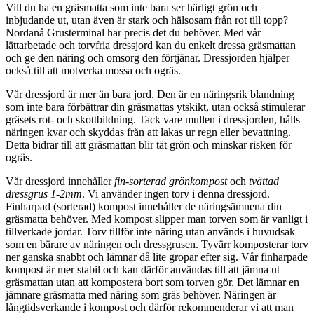
Vill du ha en gräsmatta som inte bara ser härligt grön och
inbjudande ut, utan även är stark och hälsosam från rot till topp?
Nordanå Grusterminal har precis det du behöver. Med vår
lättarbetade och torvfria dressjord kan du enkelt dressa gräsmattan
och ge den näring och omsorg den förtjänar. Dressjorden hjälper
också till att motverka mossa och ogräs.
Vår dressjord är mer än bara jord. Den är en näringsrik blandning
som inte bara förbättrar din gräsmattas ytskikt, utan också stimulerar
gräsets rot- och skottbildning. Tack vare mullen i dressjorden, hålls
näringen kvar och skyddas från att lakas ur regn eller bevattning.
Detta bidrar till att gräsmattan blir tät grön och minskar risken för
ogräs.
Vår dressjord innehåller
fin-sorterad grönkompost
och
tvättad
dressgrus 1-2mm
.
Vi använder ingen torv i denna dressjord.
Finharpad (sorterad) kompost innehåller de näringsämnena din
gräsmatta behöver. Med kompost slipper man torven som är vanligt i
tillverkade jordar. Torv tillför inte näring utan används i huvudsak
som en bärare av näringen och dressgrusen. Tyvärr komposterar torv
ner ganska snabbt och lämnar då lite gropar efter sig. Vår finharpade
kompost är mer stabil och kan därför användas till att jämna ut
gräsmattan utan att kompostera bort som torven gör. Det lämnar en
jämnare gräsmatta med näring som gräs behöver. Näringen är
långtidsverkande i kompost och därför rekommenderar vi att man