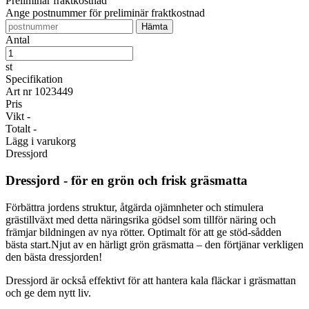
Preliminär fraktkostnad
Ange postnummer för preliminär fraktkostnad
Antal
st
Specifikation
Art nr
1023449
Pris
Vikt
-
Totalt
-
Lägg i varukorg
Dressjord
Dressjord - för en grön och frisk gräsmatta
Förbättra jordens struktur, åtgärda ojämnheter och stimulera
grästillväxt med detta näringsrika gödsel som tillför näring och
främjar bildningen av nya rötter. Optimalt för att ge stöd-sådden
bästa start.Njut av en härligt grön gräsmatta – den förtjänar verkligen
den bästa dressjorden!
Dressjord är också effektivt för att hantera kala fläckar i gräsmattan
och ge dem nytt liv.