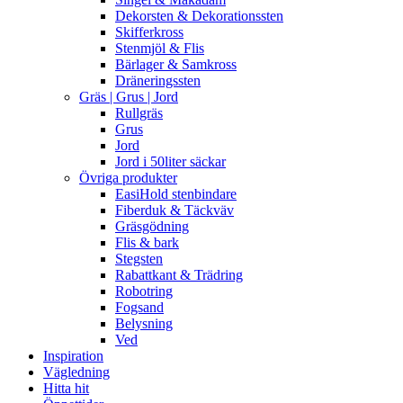
Dekorsten & Dekorationssten
Skifferkross
Stenmjöl & Flis
Bärlager & Samkross
Dräneringssten
Gräs | Grus | Jord
Rullgräs
Grus
Jord
Jord i 50liter säckar
Övriga produkter
EasiHold stenbindare
Fiberduk & Täckväv
Gräsgödning
Flis & bark
Stegsten
Rabattkant & Trädring
Robotring
Fogsand
Belysning
Ved
Inspiration
Vägledning
Hitta hit