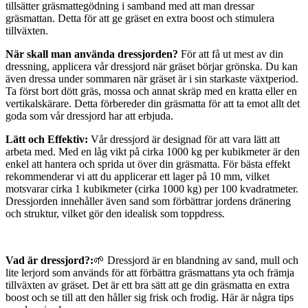
tillsätter gräsmattegödning i samband med att man dressar
gräsmattan. Detta för att ge gräset en extra boost och stimulera
tillväxten.
När skall man använda dressjorden?
För att få ut mest av din
dressning, applicera vår dressjord när gräset börjar grönska. Du kan
även dressa under sommaren när gräset är i sin starkaste växtperiod.
Ta först bort dött gräs, mossa och annat skräp med en kratta eller en
vertikalskärare. Detta förbereder din gräsmatta för att ta emot allt det
goda som vår dressjord har att erbjuda.
Lätt och Effektiv:
Vår dressjord är designad för att vara lätt att
arbeta med. Med en låg vikt på cirka 1000 kg per kubikmeter är den
enkel att hantera och sprida ut över din gräsmatta. För bästa effekt
rekommenderar vi att du applicerar ett lager på 10 mm, vilket
motsvarar cirka 1 kubikmeter (cirka 1000 kg) per 100 kvadratmeter.
Dressjorden innehåller även sand som förbättrar jordens dränering
och struktur, vilket gör den idealisk som toppdress.
Vad är dressjord?:
🌱 Dressjord är en blandning av sand, mull och
lite lerjord som används för att förbättra gräsmattans yta och främja
tillväxten av gräset. Det är ett bra sätt att ge din gräsmatta en extra
boost och se till att den håller sig frisk och frodig. Här är några tips