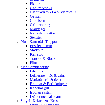
Plattor
GeoProArte ®
Granitkeramik GeoCeramica ®
Gatsten
Cirkelsten
Gräsarmering
Marktegel
Naturstensplattor
Stegsten
Mur | Kantstöd | Trappor
Fristående mur
Stödmur
Kantstöd
Trappor & Block
Plint
Markkomplettering
Fiberduk
Dränering – rör & delar
Markrör - rör & delar
Brunnar & Betäckningar
Kabelrör gul
Isodrän-system
Dräneringsmakadam
Singel | Dekorsten | Kross
Singel & Makadam