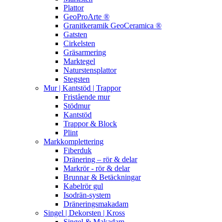
Plattor
GeoProArte ®
Granitkeramik GeoCeramica ®
Gatsten
Cirkelsten
Gräsarmering
Marktegel
Naturstensplattor
Stegsten
Mur | Kantstöd | Trappor
Fristående mur
Stödmur
Kantstöd
Trappor & Block
Plint
Markkomplettering
Fiberduk
Dränering – rör & delar
Markrör - rör & delar
Brunnar & Betäckningar
Kabelrör gul
Isodrän-system
Dräneringsmakadam
Singel | Dekorsten | Kross
Singel & Makadam