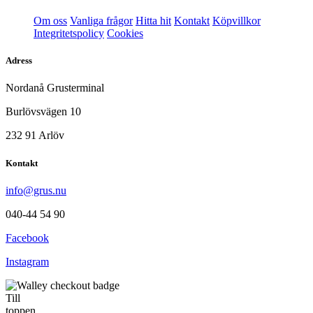
Om oss
Vanliga frågor
Hitta hit
Kontakt
Köpvillkor
Integritetspolicy
Cookies
Adress
Nordanå Grusterminal
Burlövsvägen 10
232 91 Arlöv
Kontakt
info@grus.nu
040-44 54 90
Facebook
Instagram
Till
toppen