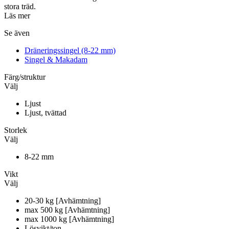
stora träd.
Läs mer
Se även
Dräneringssingel (8-22 mm)
Singel & Makadam
Färg/struktur
Välj
Ljust
Ljust, tvättad
Storlek
Välj
8-22 mm
Vikt
Välj
20-30 kg [Avhämtning]
max 500 kg [Avhämtning]
max 1000 kg [Avhämtning]
Lösvikt/ton