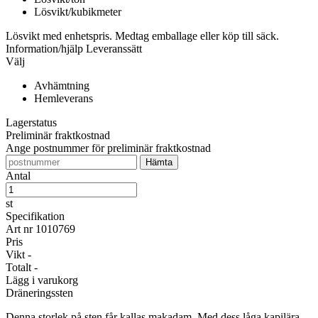
Lösvikt/kubikmeter
Lösvikt med enhetspris. Medtag emballage eller köp till säck.
Information/hjälp
Leveranssätt
Välj
Avhämtning
Hemleverans
Lagerstatus
Preliminär fraktkostnad
Ange postnummer för preliminär fraktkostnad
Antal
st
Specifikation
Art nr
1010769
Pris
Vikt
-
Totalt
-
Lägg i varukorg
Dräneringssten
Denna storlek på sten får kallas makadam. Med dess låga kapilära