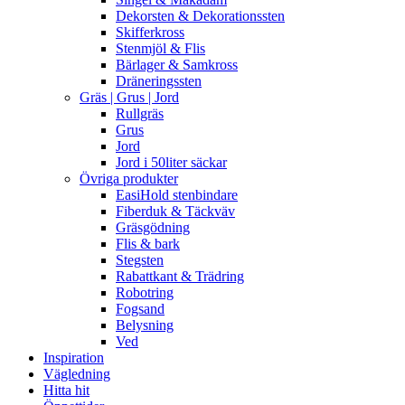
Dekorsten & Dekorationssten
Skifferkross
Stenmjöl & Flis
Bärlager & Samkross
Dräneringssten
Gräs | Grus | Jord
Rullgräs
Grus
Jord
Jord i 50liter säckar
Övriga produkter
EasiHold stenbindare
Fiberduk & Täckväv
Gräsgödning
Flis & bark
Stegsten
Rabattkant & Trädring
Robotring
Fogsand
Belysning
Ved
Inspiration
Vägledning
Hitta hit