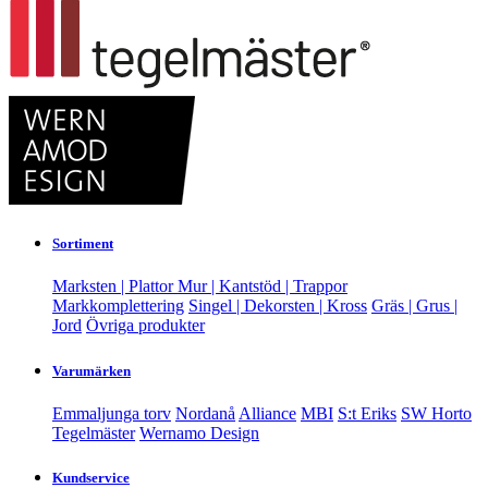
Sortiment
Marksten | Plattor
Mur | Kantstöd | Trappor
Markkomplettering
Singel | Dekorsten | Kross
Gräs | Grus |
Jord
Övriga produkter
Varumärken
Emmaljunga torv
Nordanå
Alliance
MBI
S:t Eriks
SW Horto
Tegelmäster
Wernamo Design
Kundservice