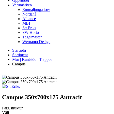
Öppettider
Varumärken
Emmaljunga torv
Nordanå
Alliance
MBI
S:t Eriks
SW Horto
Tegelmäster
Wernamo Design
Startsida
Sortiment
Mur | Kantstöd | Trappor
Campus
Campus
350x700x175 Antracit
Färg/struktur
Välj