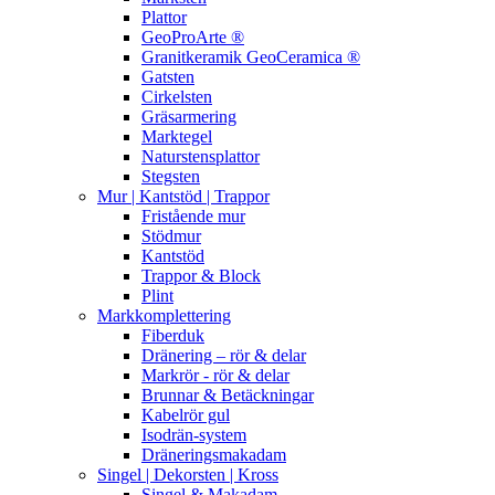
Plattor
GeoProArte ®
Granitkeramik GeoCeramica ®
Gatsten
Cirkelsten
Gräsarmering
Marktegel
Naturstensplattor
Stegsten
Mur | Kantstöd | Trappor
Fristående mur
Stödmur
Kantstöd
Trappor & Block
Plint
Markkomplettering
Fiberduk
Dränering – rör & delar
Markrör - rör & delar
Brunnar & Betäckningar
Kabelrör gul
Isodrän-system
Dräneringsmakadam
Singel | Dekorsten | Kross
Singel & Makadam