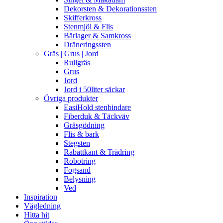
Dekorsten & Dekorationssten
Skifferkross
Stenmjöl & Flis
Bärlager & Samkross
Dräneringssten
Gräs | Grus | Jord
Rullgräs
Grus
Jord
Jord i 50liter säckar
Övriga produkter
EasiHold stenbindare
Fiberduk & Täckväv
Gräsgödning
Flis & bark
Stegsten
Rabattkant & Trädring
Robotring
Fogsand
Belysning
Ved
Inspiration
Vägledning
Hitta hit