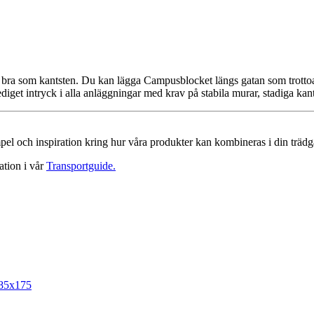
ika bra som kantsten. Du kan lägga Campusblocket längs gatan som trott
ediget intryck i alla anläggningar med krav på stabila murar, stadiga kan
mpel och inspiration kring hur våra produkter kan kombineras i din trädgå
ation i vår
Transportguide.
85x175