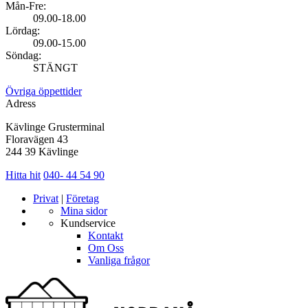
Mån-Fre:
09.00-18.00
Lördag:
09.00-15.00
Söndag:
STÄNGT
Övriga öppettider
Adress
Kävlinge Grusterminal
Floravägen 43
244 39 Kävlinge
Hitta hit
040- 44 54 90
Privat
|
Företag
Mina sidor
Kundservice
Kontakt
Om Oss
Vanliga frågor