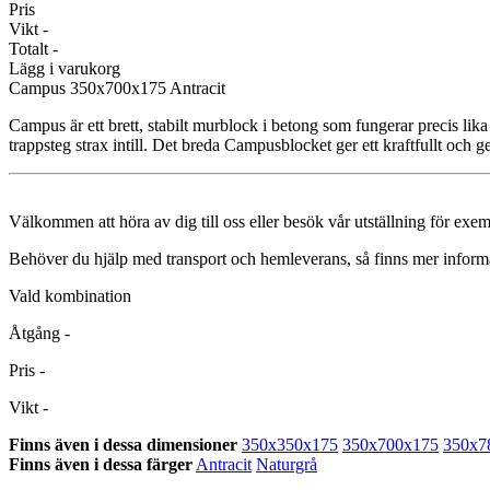
Pris
Vikt
-
Totalt
-
Lägg i varukorg
Campus
350x700x175 Antracit
Campus är ett brett, stabilt murblock i betong som fungerar precis l
trappsteg strax intill. Det breda Campusblocket ger ett kraftfullt och g
Välkommen att höra av dig till oss eller besök vår utställning för exe
Behöver du hjälp med transport och hemleverans, så finns mer inform
Vald kombination
Åtgång
-
Pris
-
Vikt
-
Finns även i dessa dimensioner
350x350x175
350x700x175
350x7
Finns även i dessa färger
Antracit
Naturgrå