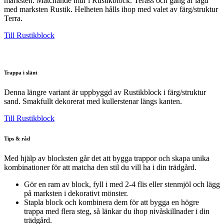
marksten. Matchande mur i Rustikblock. Terass och gång är lagd
med marksten Rustik. Helheten hålls ihop med valet av färg/struktur
Terra.
Till Rustikblock
Trappa i slänt
Denna längre variant är uppbyggd av Rustikblock i färg/struktur
sand. Smakfullt dekorerat med kullerstenar längs kanten.
Till Rustikblock
Tips & råd
Med hjälp av blocksten går det att bygga trappor och skapa unika
kombinationer för att matcha den stil du vill ha i din trädgård.
Gör en ram av block, fyll i med 2-4 flis eller stenmjöl och lägg
på marksten i dekorativt mönster.
Stapla block och kombinera dem för att bygga en högre
trappa med flera steg, så länkar du ihop nivåskillnader i din
trädgård.