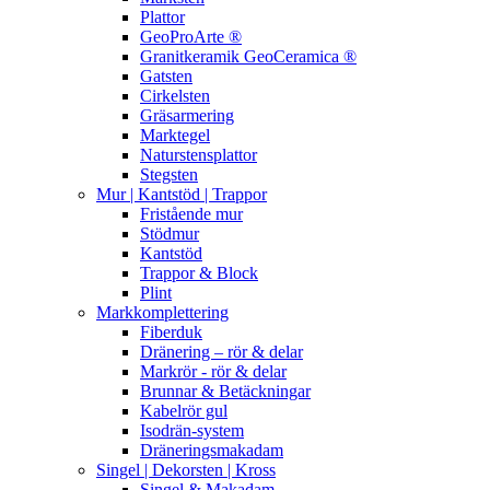
Plattor
GeoProArte ®
Granitkeramik GeoCeramica ®
Gatsten
Cirkelsten
Gräsarmering
Marktegel
Naturstensplattor
Stegsten
Mur | Kantstöd | Trappor
Fristående mur
Stödmur
Kantstöd
Trappor & Block
Plint
Markkomplettering
Fiberduk
Dränering – rör & delar
Markrör - rör & delar
Brunnar & Betäckningar
Kabelrör gul
Isodrän-system
Dräneringsmakadam
Singel | Dekorsten | Kross
Singel & Makadam