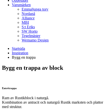
Öppettider
Varumärken
Emmaljunga torv
Nordanå
Alliance
MBI
S:t Eriks
SW Horto
Tegelmäster
Wernamo Design
Startsida
Inspiration
Bygg en trappa
Bygg en trappa av block
Entrétrappa
Ram av Rustikblock i naturgå.
Kombination av antracit och naturgrå Rustik marksten och plattor
med struktur.