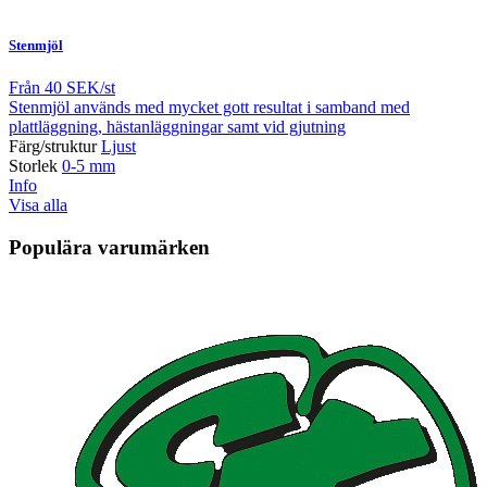
Stenmjöl
Från
40 SEK/st
Stenmjöl används med mycket gott resultat i samband med
plattläggning, hästanläggningar samt vid gjutning
Färg/struktur
Ljust
Storlek
0-5 mm
Info
Visa alla
Populära varumärken