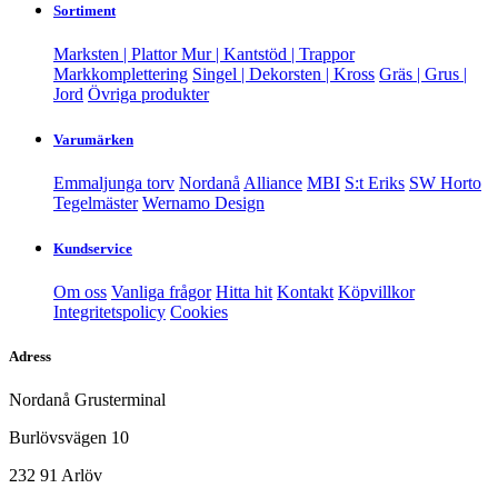
Sortiment
Marksten | Plattor
Mur | Kantstöd | Trappor
Markkomplettering
Singel | Dekorsten | Kross
Gräs | Grus |
Jord
Övriga produkter
Varumärken
Emmaljunga torv
Nordanå
Alliance
MBI
S:t Eriks
SW Horto
Tegelmäster
Wernamo Design
Kundservice
Om oss
Vanliga frågor
Hitta hit
Kontakt
Köpvillkor
Integritetspolicy
Cookies
Adress
Nordanå Grusterminal
Burlövsvägen 10
232 91 Arlöv