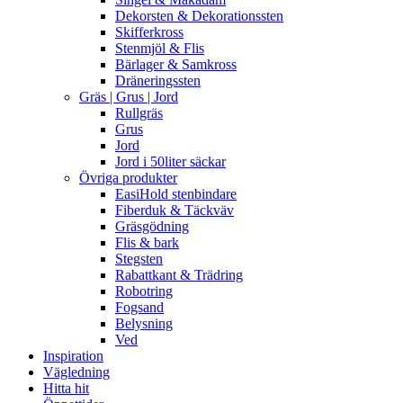
Dekorsten & Dekorationssten
Skifferkross
Stenmjöl & Flis
Bärlager & Samkross
Dräneringssten
Gräs | Grus | Jord
Rullgräs
Grus
Jord
Jord i 50liter säckar
Övriga produkter
EasiHold stenbindare
Fiberduk & Täckväv
Gräsgödning
Flis & bark
Stegsten
Rabattkant & Trädring
Robotring
Fogsand
Belysning
Ved
Inspiration
Vägledning
Hitta hit