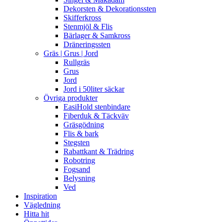
Dekorsten & Dekorationssten
Skifferkross
Stenmjöl & Flis
Bärlager & Samkross
Dräneringssten
Gräs | Grus | Jord
Rullgräs
Grus
Jord
Jord i 50liter säckar
Övriga produkter
EasiHold stenbindare
Fiberduk & Täckväv
Gräsgödning
Flis & bark
Stegsten
Rabattkant & Trädring
Robotring
Fogsand
Belysning
Ved
Inspiration
Vägledning
Hitta hit