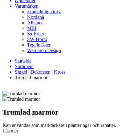
Öppettider
Varumärken
Emmaljunga torv
Nordanå
Alliance
MBI
S:t Eriks
SW Horto
Tegelmäster
Wernamo Design
Startsida
Sortiment
Singel | Dekorsten | Kross
Trumlad marmor
Trumlad marmor
Kan användas som marktäckare i planteringar och rabatter.
Läs mer