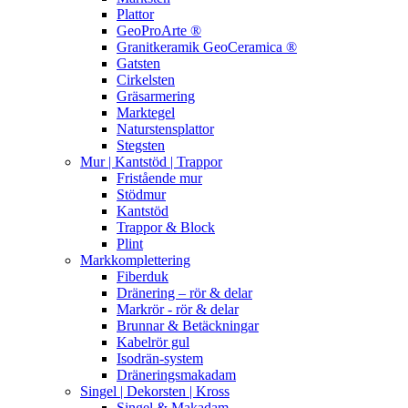
Plattor
GeoProArte ®
Granitkeramik GeoCeramica ®
Gatsten
Cirkelsten
Gräsarmering
Marktegel
Naturstensplattor
Stegsten
Mur | Kantstöd | Trappor
Fristående mur
Stödmur
Kantstöd
Trappor & Block
Plint
Markkomplettering
Fiberduk
Dränering – rör & delar
Markrör - rör & delar
Brunnar & Betäckningar
Kabelrör gul
Isodrän-system
Dräneringsmakadam
Singel | Dekorsten | Kross
Singel & Makadam