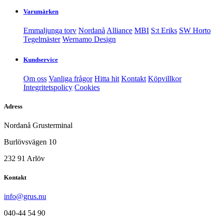
Varumärken
Emmaljunga torv
Nordanå
Alliance
MBI
S:t Eriks
SW Horto
Tegelmäster
Wernamo Design
Kundservice
Om oss
Vanliga frågor
Hitta hit
Kontakt
Köpvillkor
Integritetspolicy
Cookies
Adress
Nordanå Grusterminal
Burlövsvägen 10
232 91 Arlöv
Kontakt
info@grus.nu
040-44 54 90