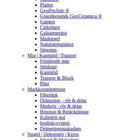
Plattor
GeoProArte ®
Granitkeramik GeoCeramica ®
Gatsten
Cirkelsten
Gräsarmering
Marktegel
Naturstensplattor
Stegsten
Mur | Kantstöd | Trappor
Fristående mur
Stödmur
Kantstöd
Trappor & Block
Plint
Markkomplettering
Fiberduk
Dränering – rör & delar
Markrör - rör & delar
Brunnar & Betäckningar
Kabelrör gul
Isodrän-system
Dräneringsmakadam
Singel | Dekorsten | Kross
Singel & Makadam