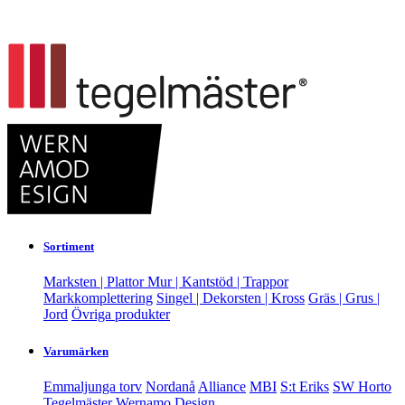
Sortiment
Marksten | Plattor
Mur | Kantstöd | Trappor
Markkomplettering
Singel | Dekorsten | Kross
Gräs | Grus |
Jord
Övriga produkter
Varumärken
Emmaljunga torv
Nordanå
Alliance
MBI
S:t Eriks
SW Horto
Tegelmäster
Wernamo Design