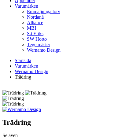
Öppettider
Varumärken
Emmaljunga torv
Nordanå
Alliance
MBI
S:t Eriks
SW Horto
Tegelmäster
Wernamo Design
Startsida
Varumärken
Wernamo Design
Trädring
Trädring
Se även