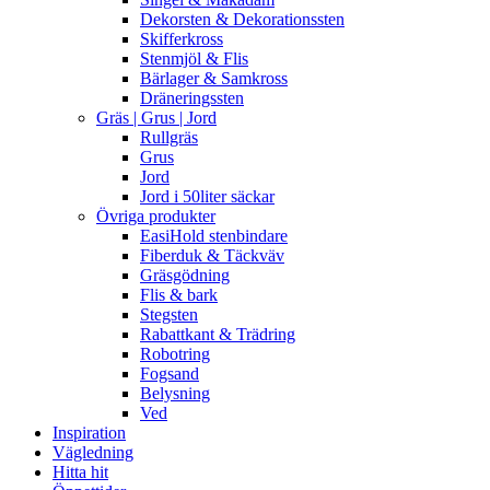
Dekorsten & Dekorationssten
Skifferkross
Stenmjöl & Flis
Bärlager & Samkross
Dräneringssten
Gräs | Grus | Jord
Rullgräs
Grus
Jord
Jord i 50liter säckar
Övriga produkter
EasiHold stenbindare
Fiberduk & Täckväv
Gräsgödning
Flis & bark
Stegsten
Rabattkant & Trädring
Robotring
Fogsand
Belysning
Ved
Inspiration
Vägledning
Hitta hit