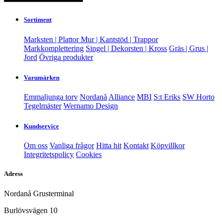
Sortiment
Marksten | Plattor
Mur | Kantstöd | Trappor
Markkomplettering
Singel | Dekorsten | Kross
Gräs | Grus |
Jord
Övriga produkter
Varumärken
Emmaljunga torv
Nordanå
Alliance
MBI
S:t Eriks
SW Horto
Tegelmäster
Wernamo Design
Kundservice
Om oss
Vanliga frågor
Hitta hit
Kontakt
Köpvillkor
Integritetspolicy
Cookies
Adress
Nordanå Grusterminal
Burlövsvägen 10