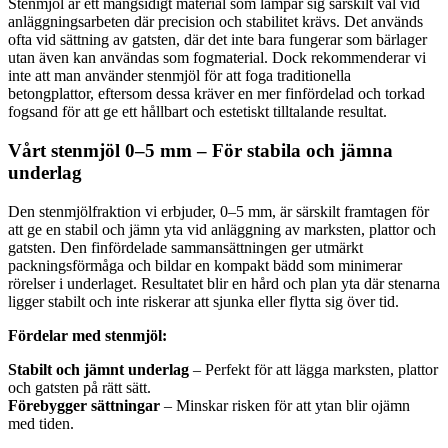
Stenmjöl är ett mångsidigt material som lämpar sig särskilt väl vid
anläggningsarbeten där precision och stabilitet krävs. Det används
ofta vid sättning av gatsten, där det inte bara fungerar som bärlager
utan även kan användas som fogmaterial. Dock rekommenderar vi
inte att man använder stenmjöl för att foga traditionella
betongplattor, eftersom dessa kräver en mer finfördelad och torkad
fogsand för att ge ett hållbart och estetiskt tilltalande resultat.
Vårt stenmjöl 0–5 mm – För stabila och jämna
underlag
Den stenmjölfraktion vi erbjuder, 0–5 mm, är särskilt framtagen för
att ge en stabil och jämn yta vid anläggning av marksten, plattor och
gatsten. Den finfördelade sammansättningen ger utmärkt
packningsförmåga och bildar en kompakt bädd som minimerar
rörelser i underlaget. Resultatet blir en hård och plan yta där stenarna
ligger stabilt och inte riskerar att sjunka eller flytta sig över tid.
Fördelar med stenmjöl:
Stabilt och jämnt underlag
– Perfekt för att lägga marksten, plattor
och gatsten på rätt sätt.
Förebygger sättningar
– Minskar risken för att ytan blir ojämn
med tiden.