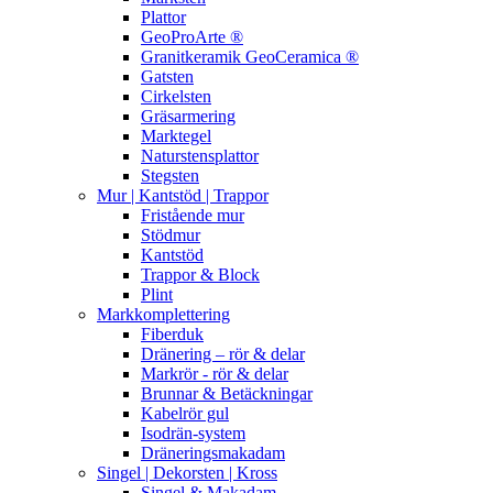
Plattor
GeoProArte ®
Granitkeramik GeoCeramica ®
Gatsten
Cirkelsten
Gräsarmering
Marktegel
Naturstensplattor
Stegsten
Mur | Kantstöd | Trappor
Fristående mur
Stödmur
Kantstöd
Trappor & Block
Plint
Markkomplettering
Fiberduk
Dränering – rör & delar
Markrör - rör & delar
Brunnar & Betäckningar
Kabelrör gul
Isodrän-system
Dräneringsmakadam
Singel | Dekorsten | Kross
Singel & Makadam