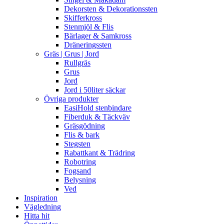
Dekorsten & Dekorationssten
Skifferkross
Stenmjöl & Flis
Bärlager & Samkross
Dräneringssten
Gräs | Grus | Jord
Rullgräs
Grus
Jord
Jord i 50liter säckar
Övriga produkter
EasiHold stenbindare
Fiberduk & Täckväv
Gräsgödning
Flis & bark
Stegsten
Rabattkant & Trädring
Robotring
Fogsand
Belysning
Ved
Inspiration
Vägledning
Hitta hit