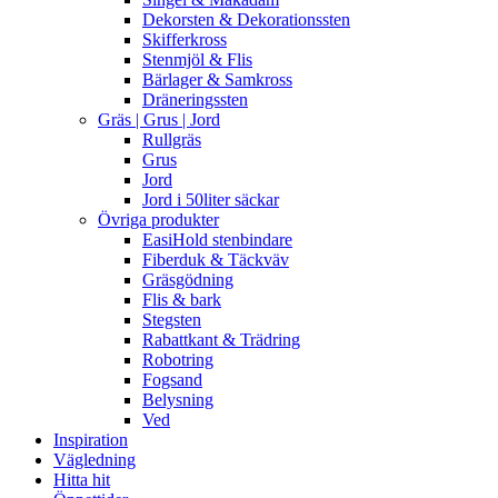
Dekorsten & Dekorationssten
Skifferkross
Stenmjöl & Flis
Bärlager & Samkross
Dräneringssten
Gräs | Grus | Jord
Rullgräs
Grus
Jord
Jord i 50liter säckar
Övriga produkter
EasiHold stenbindare
Fiberduk & Täckväv
Gräsgödning
Flis & bark
Stegsten
Rabattkant & Trädring
Robotring
Fogsand
Belysning
Ved
Inspiration
Vägledning
Hitta hit