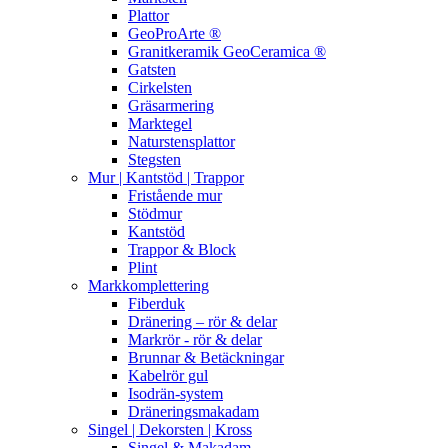
Plattor
GeoProArte ®
Granitkeramik GeoCeramica ®
Gatsten
Cirkelsten
Gräsarmering
Marktegel
Naturstensplattor
Stegsten
Mur | Kantstöd | Trappor
Fristående mur
Stödmur
Kantstöd
Trappor & Block
Plint
Markkomplettering
Fiberduk
Dränering – rör & delar
Markrör - rör & delar
Brunnar & Betäckningar
Kabelrör gul
Isodrän-system
Dräneringsmakadam
Singel | Dekorsten | Kross
Singel & Makadam