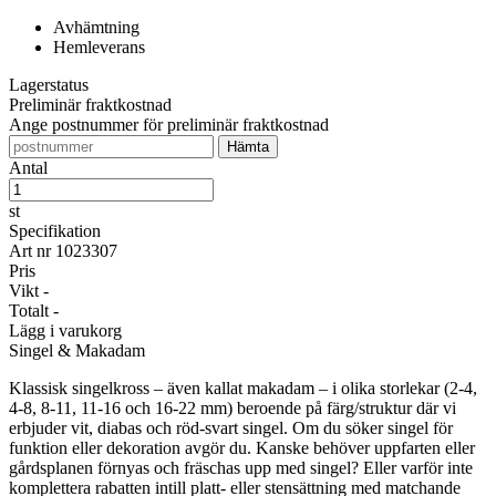
Avhämtning
Hemleverans
Lagerstatus
Preliminär fraktkostnad
Ange postnummer för preliminär fraktkostnad
Antal
st
Specifikation
Art nr
1023307
Pris
Vikt
-
Totalt
-
Lägg i varukorg
Singel & Makadam
Klassisk singelkross – även kallat makadam – i olika storlekar (2-4,
4-8, 8-11, 11-16 och 16-22 mm) beroende på färg/struktur där vi
erbjuder vit, diabas och röd-svart singel. Om du söker singel för
funktion eller dekoration avgör du. Kanske behöver uppfarten eller
gårdsplanen förnyas och fräschas upp med singel? Eller varför inte
komplettera rabatten intill platt- eller stensättning med matchande