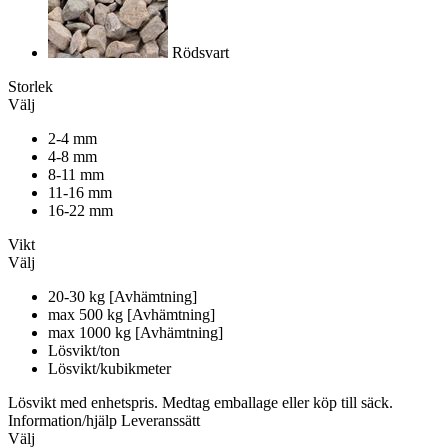
Rödsvart
Storlek
Välj
2-4 mm
4-8 mm
8-11 mm
11-16 mm
16-22 mm
Vikt
Välj
20-30 kg [Avhämtning]
max 500 kg [Avhämtning]
max 1000 kg [Avhämtning]
Lösvikt/ton
Lösvikt/kubikmeter
Lösvikt med enhetspris. Medtag emballage eller köp till säck.
Information/hjälp
Leveranssätt
Välj