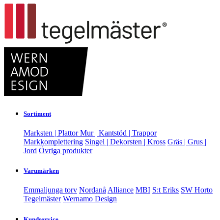
Sortiment
Marksten | Plattor
Mur | Kantstöd | Trappor
Markkomplettering
Singel | Dekorsten | Kross
Gräs | Grus |
Jord
Övriga produkter
Varumärken
Emmaljunga torv
Nordanå
Alliance
MBI
S:t Eriks
SW Horto
Tegelmäster
Wernamo Design
Kundservice