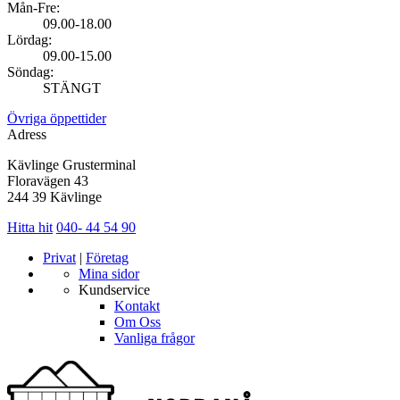
Mån-Fre:
09.00-18.00
Lördag:
09.00-15.00
Söndag:
STÄNGT
Övriga öppettider
Adress
Kävlinge Grusterminal
Floravägen 43
244 39 Kävlinge
Hitta hit
040- 44 54 90
Privat
|
Företag
Mina sidor
Kundservice
Kontakt
Om Oss
Vanliga frågor