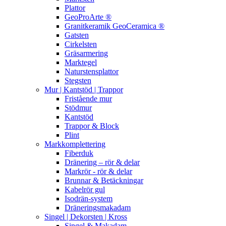
Plattor
GeoProArte ®
Granitkeramik GeoCeramica ®
Gatsten
Cirkelsten
Gräsarmering
Marktegel
Naturstensplattor
Stegsten
Mur | Kantstöd | Trappor
Fristående mur
Stödmur
Kantstöd
Trappor & Block
Plint
Markkomplettering
Fiberduk
Dränering – rör & delar
Markrör - rör & delar
Brunnar & Betäckningar
Kabelrör gul
Isodrän-system
Dräneringsmakadam
Singel | Dekorsten | Kross
Singel & Makadam