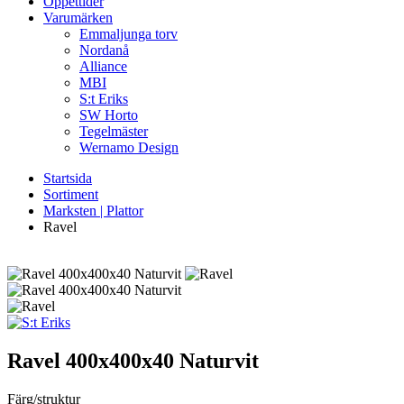
Öppettider
Varumärken
Emmaljunga torv
Nordanå
Alliance
MBI
S:t Eriks
SW Horto
Tegelmäster
Wernamo Design
Startsida
Sortiment
Marksten | Plattor
Ravel
Ravel
400x400x40 Naturvit
Färg/struktur