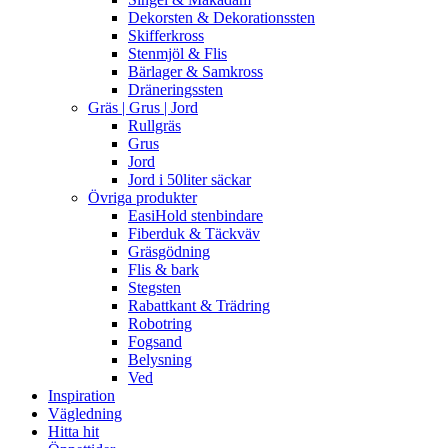
Dekorsten & Dekorationssten
Skifferkross
Stenmjöl & Flis
Bärlager & Samkross
Dräneringssten
Gräs | Grus | Jord
Rullgräs
Grus
Jord
Jord i 50liter säckar
Övriga produkter
EasiHold stenbindare
Fiberduk & Täckväv
Gräsgödning
Flis & bark
Stegsten
Rabattkant & Trädring
Robotring
Fogsand
Belysning
Ved
Inspiration
Vägledning
Hitta hit