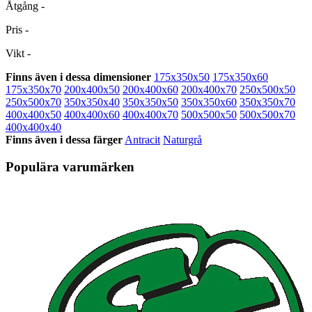
Åtgång
-
Pris
-
Vikt
-
Finns även i dessa dimensioner
175x350x50
175x350x60
175x350x70
200x400x50
200x400x60
200x400x70
250x500x50
250x500x70
350x350x40
350x350x50
350x350x60
350x350x70
400x400x50
400x400x60
400x400x70
500x500x50
500x500x70
400x400x40
Finns även i dessa färger
Antracit
Naturgrå
Populära varumärken