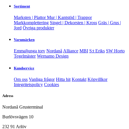
Sortiment
Marksten | Plattor
Mur | Kantstöd | Trappor
Markkomplettering
Singel | Dekorsten | Kross
Gräs | Grus |
Jord
Övriga produkter
Varumärken
Emmaljunga torv
Nordanå
Alliance
MBI
S:t Eriks
SW Horto
Tegelmäster
Wernamo Design
Kundservice
Om oss
Vanliga frågor
Hitta hit
Kontakt
Köpvillkor
Integritetspolicy
Cookies
Adress
Nordanå Grusterminal
Burlövsvägen 10
232 91 Arlöv