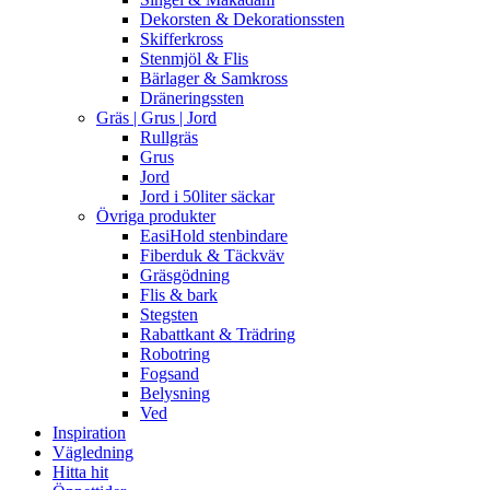
Dekorsten & Dekorationssten
Skifferkross
Stenmjöl & Flis
Bärlager & Samkross
Dräneringssten
Gräs | Grus | Jord
Rullgräs
Grus
Jord
Jord i 50liter säckar
Övriga produkter
EasiHold stenbindare
Fiberduk & Täckväv
Gräsgödning
Flis & bark
Stegsten
Rabattkant & Trädring
Robotring
Fogsand
Belysning
Ved
Inspiration
Vägledning
Hitta hit