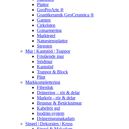
Plattor
GeoProArte ®
Granitkeramik GeoCeramica ®
Gatsten
Cirkelsten
Gräsarmering
Marktegel
Naturstensplattor
Stegsten
Mur | Kantstöd | Trappor
Fristående mur
Stödmur
Kantstöd
Trappor & Block
Plint
Markkomplettering
Fiberduk
Dränering – rör & delar
Markrör - rör & delar
Brunnar & Betäckningar
Kabelrör gul
Isodrän-system
Dräneringsmakadam
Singel | Dekorsten | Kross
Singel & Makadam