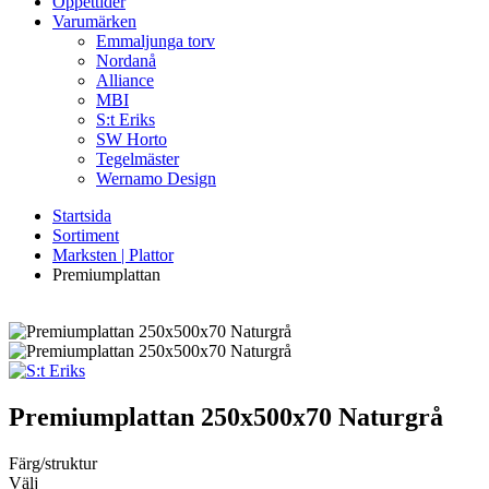
Öppettider
Varumärken
Emmaljunga torv
Nordanå
Alliance
MBI
S:t Eriks
SW Horto
Tegelmäster
Wernamo Design
Startsida
Sortiment
Marksten | Plattor
Premiumplattan
Premiumplattan
250x500x70 Naturgrå
Färg/struktur
Välj