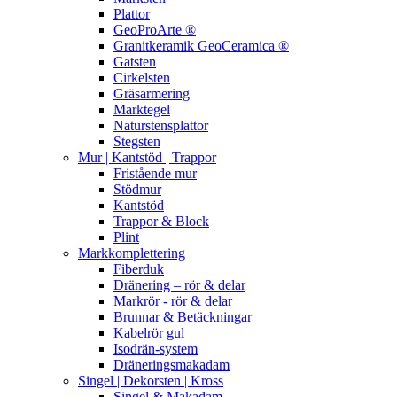
Plattor
GeoProArte ®
Granitkeramik GeoCeramica ®
Gatsten
Cirkelsten
Gräsarmering
Marktegel
Naturstensplattor
Stegsten
Mur | Kantstöd | Trappor
Fristående mur
Stödmur
Kantstöd
Trappor & Block
Plint
Markkomplettering
Fiberduk
Dränering – rör & delar
Markrör - rör & delar
Brunnar & Betäckningar
Kabelrör gul
Isodrän-system
Dräneringsmakadam
Singel | Dekorsten | Kross
Singel & Makadam