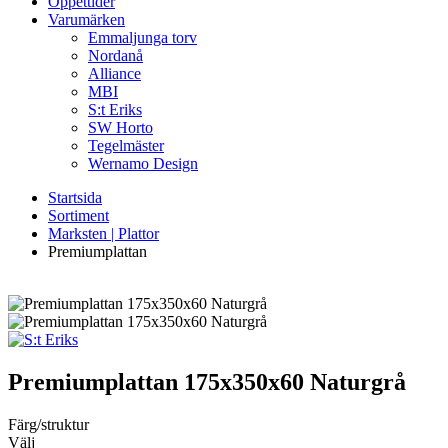
Öppettider
Varumärken
Emmaljunga torv
Nordanå
Alliance
MBI
S:t Eriks
SW Horto
Tegelmäster
Wernamo Design
Startsida
Sortiment
Marksten | Plattor
Premiumplattan
Premiumplattan
175x350x60 Naturgrå
Färg/struktur
Välj