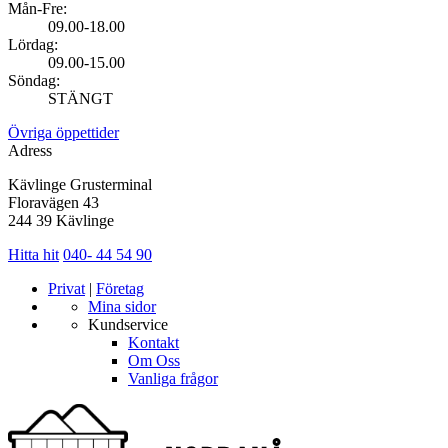
Mån-Fre:
09.00-18.00
Lördag:
09.00-15.00
Söndag:
STÄNGT
Övriga öppettider
Adress
Kävlinge Grusterminal
Floravägen 43
244 39 Kävlinge
Hitta hit
040- 44 54 90
Privat
|
Företag
Mina sidor
Kundservice
Kontakt
Om Oss
Vanliga frågor