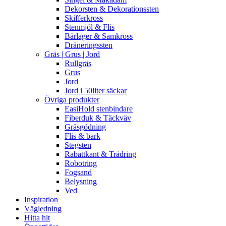
Dekorsten & Dekorationssten
Skifferkross
Stenmjöl & Flis
Bärlager & Samkross
Dräneringssten
Gräs | Grus | Jord
Rullgräs
Grus
Jord
Jord i 50liter säckar
Övriga produkter
EasiHold stenbindare
Fiberduk & Täckväv
Gräsgödning
Flis & bark
Stegsten
Rabattkant & Trädring
Robotring
Fogsand
Belysning
Ved
Inspiration
Vägledning
Hitta hit