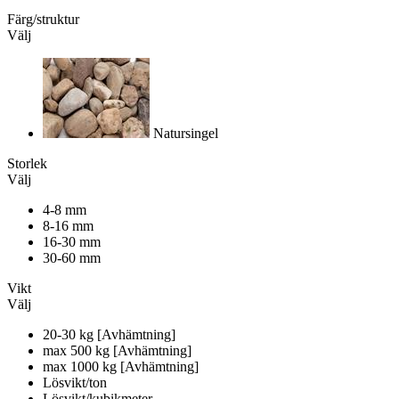
Färg/struktur
Välj
Natursingel
Storlek
Välj
4-8 mm
8-16 mm
16-30 mm
30-60 mm
Vikt
Välj
20-30 kg [Avhämtning]
max 500 kg [Avhämtning]
max 1000 kg [Avhämtning]
Lösvikt/ton
Lösvikt/kubikmeter