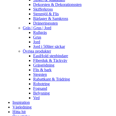
Dekorsten & Dekorationssten
Skifferkross
Stenmjöl & Flis
Bärlager & Samkross
Dräneringssten
Gräs | Grus | Jord
Rullgräs
Grus
Jord
Jord i 50liter säckar
Övriga produkter
EasiHold stenbindare
Fiberduk & Täckväv
Gräsgödning
Flis & bark
Stegsten
Rabattkant & Trädring
Robotring
Fogsand
Belysning
Ved
Inspiration
Vägledning
Hitta hit