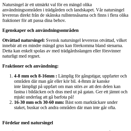
Natursingel är ett utmärkt val för en mängd olika
användningsområden i trädgården och landskapet. Vår natursingel
levereras direkt från de skånska rullstensåsarna och finns i flera olika
fraktioner för att passa dina behov.
Egenskaper och användningsområden
Otvättad natursingel:
Svensk natursingel levereras otvättad, vilket
innebär att en mindre mängd grus kan förekomma bland stenarna.
Detta kan enkelt spolas av med trädgårdsslangen eller försvinner
naturligt med regnet.
Fraktioner och användning:
4-8 mm och 8-16mm :
Lämplig för gångstigar, uppfarter och
områden där man går eller kör bil. 4-8mm är kanske
inte
lämpligt på uppfart om man störs av att den delen kan
fastna i bildäcken och dras med ut på gatan. Ger ett jämnt och
mjukt underlag att gå barfota på!
16-30 mm och 30-60 mm:
Bäst som marktäckare under
staket, buskar och andra områden där man inte går ofta.
Fördelar med natursingel