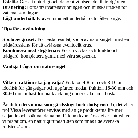
Estetik:
Ger ett naturligt och dekorativt utseende till trädgården.
Dränering:
Förbättrar vattenavrinningen och minskar risken för
vattenansamlingar.
Lågt underhåll:
Kräver minimalt underhåll och håller länge.
Tips för användning
Spola av gruset:
För bästa resultat, spola av natursingeln med en
trädgårdsslang för att avlägsna eventuellt grus.
Kombinera med stegstenar:
För en vacker och funktionell
trädgård, komplettera gärna med våra stegstenar.
Vanliga frågor om natursingel
Vilken fraktion ska jag välja?
Fraktion 4-8 mm och 8-16 är
idealisk för gångstigar och uppfarter, medan fraktion 16-30 mm och
30-60 mm är bäst för marktäckning under staket och buskar.
Är detta detsamma som gårdssingel och slottsgrus?
Ja, det vill vi
tro! Vissa leverantörer envisas med att ge produkterna lite mer
säljande och spännande namn. Faktum kvarstår - det är natursingel
vi pratar om, en naturligt rundad sten som finns i de svenska
rullstensåsarna.