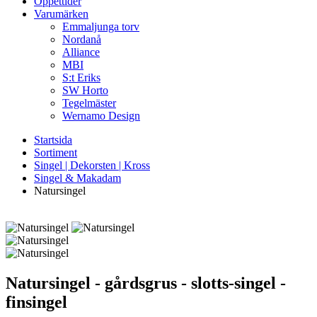
Öppettider
Varumärken
Emmaljunga torv
Nordanå
Alliance
MBI
S:t Eriks
SW Horto
Tegelmäster
Wernamo Design
Startsida
Sortiment
Singel | Dekorsten | Kross
Singel & Makadam
Natursingel
Natursingel
- gårdsgrus - slotts-singel -
finsingel