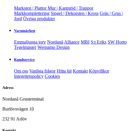
Marksten | Plattor
Mur | Kantstöd | Trappor
Markkomplettering
Singel | Dekorsten | Kross
Gräs | Grus |
Jord
Övriga produkter
Varumärken
Emmaljunga torv
Nordanå
Alliance
MBI
S:t Eriks
SW Horto
Tegelmäster
Wernamo Design
Kundservice
Om oss
Vanliga frågor
Hitta hit
Kontakt
Köpvillkor
Integritetspolicy
Cookies
Adress
Nordanå Grusterminal
Burlövsvägen 10
232 91 Arlöv
Kontakt