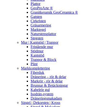
Plattor
GeoProArte ®
Granitkeramik GeoCeramica ®
Gatsten
Cirkelsten
Gräsarmering
Marktegel
Naturstensplattor
Stegsten
Mur | Kantstöd | Trappor
Fristående mur
Stödmur
Kantstöd
Trappor & Block
Plint
Markkomplettering
Fiberduk
Dränering – rör & delar
Markrör - rör & delar
Brunnar & Betäckningar
Kabelrör gul
Isodrän-system
Dräneringsmakadam
Singel | Dekorsten | Kross
Singel & Makadam