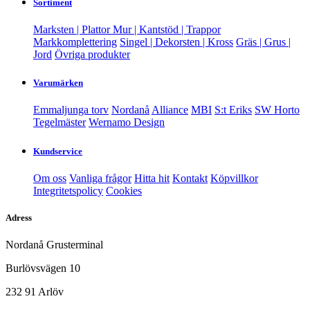
Sortiment
Marksten | Plattor
Mur | Kantstöd | Trappor
Markkomplettering
Singel | Dekorsten | Kross
Gräs | Grus |
Jord
Övriga produkter
Varumärken
Emmaljunga torv
Nordanå
Alliance
MBI
S:t Eriks
SW Horto
Tegelmäster
Wernamo Design
Kundservice
Om oss
Vanliga frågor
Hitta hit
Kontakt
Köpvillkor
Integritetspolicy
Cookies
Adress
Nordanå Grusterminal
Burlövsvägen 10
232 91 Arlöv