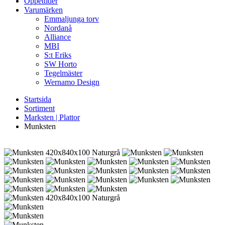
Öppettider
Varumärken
Emmaljunga torv
Nordanå
Alliance
MBI
S:t Eriks
SW Horto
Tegelmäster
Wernamo Design
Startsida
Sortiment
Marksten | Plattor
Munksten