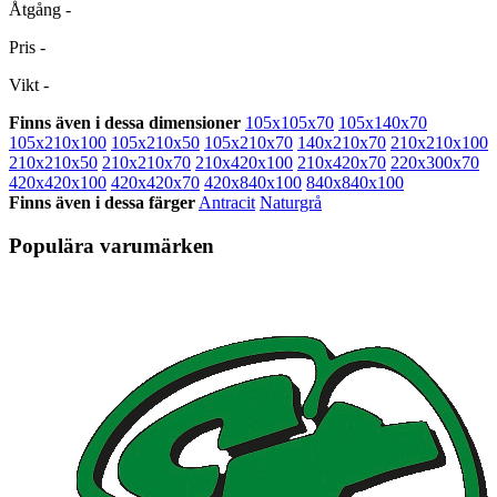
Åtgång
-
Pris
-
Vikt
-
Finns även i dessa dimensioner
105x105x70
105x140x70
105x210x100
105x210x50
105x210x70
140x210x70
210x210x100
210x210x50
210x210x70
210x420x100
210x420x70
220x300x70
420x420x100
420x420x70
420x840x100
840x840x100
Finns även i dessa färger
Antracit
Naturgrå
Populära varumärken