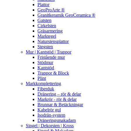
Plattor
GeoProArte ®
Granitkeramik GeoCeramica ®
Gatsten
Cirkelsten
Gräsarmering
Marktegel
Naturstensplattor
Stegsten
Mur | Kantstöd | Trappor
Fristående mur
Stödmur
Kantstöd
Trappor & Block
Plint
Markkomplettering
Fiberduk
Dränering – rör & delar
Markrör - rör & delar
Brunnar & Betäckningar
Kabelrör gul
Isodrän-system
Dräneringsmakadam
Singel | Dekorsten | Kross
Singel & Makadam