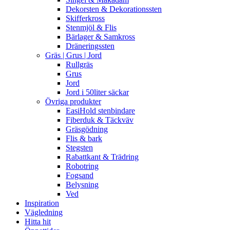
Dekorsten & Dekorationssten
Skifferkross
Stenmjöl & Flis
Bärlager & Samkross
Dräneringssten
Gräs | Grus | Jord
Rullgräs
Grus
Jord
Jord i 50liter säckar
Övriga produkter
EasiHold stenbindare
Fiberduk & Täckväv
Gräsgödning
Flis & bark
Stegsten
Rabattkant & Trädring
Robotring
Fogsand
Belysning
Ved
Inspiration
Vägledning
Hitta hit