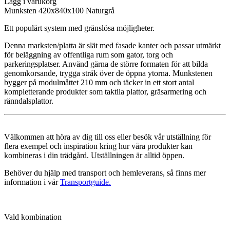
Lägg i varukorg
Munksten
420x840x100 Naturgrå
Ett populärt system med gränslösa möjligheter.
Denna marksten/platta är slät med fasade kanter och passar utmärkt
för beläggning av offentliga rum som gator, torg och
parkeringsplatser. Använd gärna de större formaten för att bilda
genomkorsande, trygga stråk över de öppna ytorna. Munkstenen
bygger på modulmåttet 210 mm och täcker in ett stort antal
kompletterande produkter som taktila plattor, gräsarmering och
ränndalsplattor.
Välkommen att höra av dig till oss eller besök vår utställning för
flera exempel och inspiration kring hur våra produkter kan
kombineras i din trädgård. Utställningen är alltid öppen.
Behöver du hjälp med transport och hemleverans, så finns mer
information i vår
Transportguide.
Vald kombination