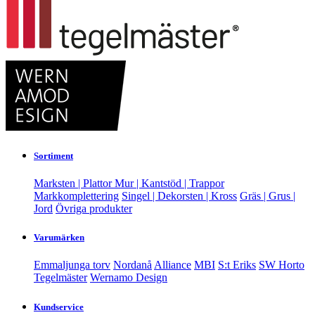
Sortiment
Marksten | Plattor
Mur | Kantstöd | Trappor
Markkomplettering
Singel | Dekorsten | Kross
Gräs | Grus |
Jord
Övriga produkter
Varumärken
Emmaljunga torv
Nordanå
Alliance
MBI
S:t Eriks
SW Horto
Tegelmäster
Wernamo Design
Kundservice