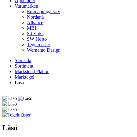
Öppettider
Varumärken
Emmaljunga torv
Nordanå
Alliance
MBI
S:t Eriks
SW Horto
Tegelmäster
Wernamo Design
Startsida
Sortiment
Marksten | Plattor
Marktegel
Läsö
Läsö