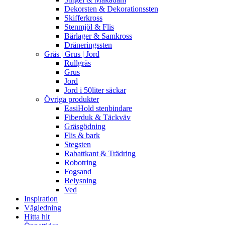
Dekorsten & Dekorationssten
Skifferkross
Stenmjöl & Flis
Bärlager & Samkross
Dräneringssten
Gräs | Grus | Jord
Rullgräs
Grus
Jord
Jord i 50liter säckar
Övriga produkter
EasiHold stenbindare
Fiberduk & Täckväv
Gräsgödning
Flis & bark
Stegsten
Rabattkant & Trädring
Robotring
Fogsand
Belysning
Ved
Inspiration
Vägledning
Hitta hit