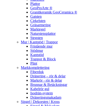
Plattor
GeoProArte ®
Granitkeramik GeoCeramica ®
Gatsten
Cirkelsten
Gräsarmering
Marktegel
Naturstensplattor
Stegsten
Mur | Kantstöd | Trappor
Fristående mur
Stödmur
Kantstöd
Trappor & Block
Plint
Markkomplettering
Fiberduk
Dränering – rör & delar
Markrör - rör & delar
Brunnar & Betäckningar
Kabelrör gul
Isodrän-system
Dräneringsmakadam
Singel | Dekorsten | Kross
Singel & Makadam