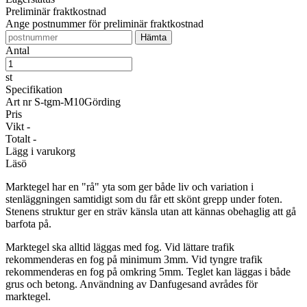
Preliminär fraktkostnad
Ange postnummer för preliminär fraktkostnad
Antal
st
Specifikation
Art nr
S-tgm-M10Görding
Pris
Vikt
-
Totalt
-
Lägg i varukorg
Läsö
Marktegel har en "rå" yta som ger både liv och variation i
stenläggningen samtidigt som du får ett skönt grepp under foten.
Stenens struktur ger en sträv känsla utan att kännas obehaglig att gå
barfota på.
Marktegel ska alltid läggas med fog. Vid lättare trafik
rekommenderas en fog på minimum 3mm. Vid tyngre trafik
rekommenderas en fog på omkring 5mm. Teglet kan läggas i både
grus och betong. Användning av Danfugesand avrådes för
marktegel.