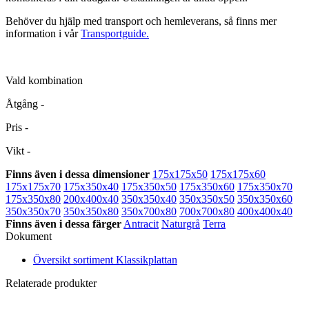
Behöver du hjälp med transport och hemleverans, så finns mer
information i vår
Transportguide.
Vald kombination
Åtgång
-
Pris
-
Vikt
-
Finns även i dessa dimensioner
175x175x50
175x175x60
175x175x70
175x350x40
175x350x50
175x350x60
175x350x70
175x350x80
200x400x40
350x350x40
350x350x50
350x350x60
350x350x70
350x350x80
350x700x80
700x700x80
400x400x40
Finns även i dessa färger
Antracit
Naturgrå
Terra
Dokument
Översikt sortiment Klassikplattan
Relaterade produkter