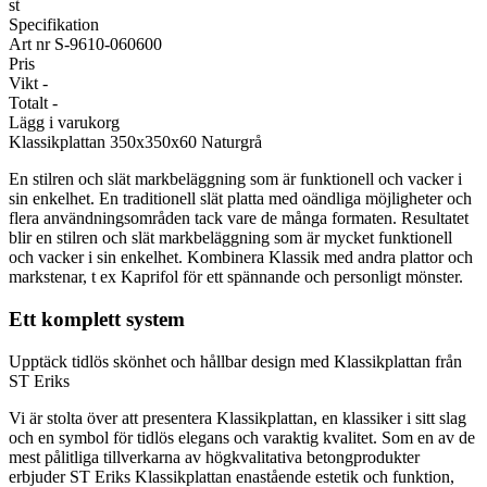
st
Specifikation
Art nr
S-9610-060600
Pris
Vikt
-
Totalt
-
Lägg i varukorg
Klassikplattan
350x350x60 Naturgrå
En stilren och slät markbeläggning som är funktionell och vacker i
sin enkelhet. En traditionell slät platta med oändliga möjligheter och
flera användningsområden tack vare de många formaten. Resultatet
blir en stilren och slät markbeläggning som är mycket funktionell
och vacker i sin enkelhet. Kombinera Klassik med andra plattor och
markstenar, t ex Kaprifol för ett spännande och personligt mönster.
Ett komplett system
Upptäck tidlös skönhet och hållbar design med Klassikplattan från
ST Eriks
Vi är stolta över att presentera Klassikplattan, en klassiker i sitt slag
och en symbol för tidlös elegans och varaktig kvalitet. Som en av de
mest pålitliga tillverkarna av högkvalitativa betongprodukter
erbjuder ST Eriks Klassikplattan enastående estetik och funktion,