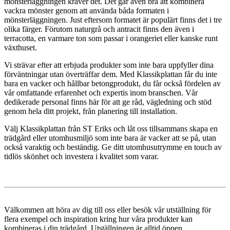
mönsterläggningen kräver det. Det går även bra att kombinera
vackra mönster genom att använda båda formaten i
mönsterläggningen. Just eftersom formatet är populärt finns det i tre
olika färger. Förutom naturgrå och antracit finns den även i
terracotta, en varmare ton som passar i orangeriet eller kanske runt
växthuset.
Vi strävar efter att erbjuda produkter som inte bara uppfyller dina
förväntningar utan överträffar dem. Med Klassikplattan får du inte
bara en vacker och hållbar betongprodukt, du får också fördelen av
vår omfattande erfarenhet och expertis inom branschen. Vår
dedikerade personal finns här för att ge råd, vägledning och stöd
genom hela ditt projekt, från planering till installation.
Välj Klassikplattan från ST Eriks och låt oss tillsammans skapa en
trädgård eller utomhusmiljö som inte bara är vacker att se på, utan
också varaktig och beständig. Ge ditt utomhusutrymme en touch av
tidlös skönhet och investera i kvalitet som varar.
Välkommen att höra av dig till oss eller besök vår utställning för
flera exempel och inspiration kring hur våra produkter kan
kombineras i din trädgård. Utställningen är alltid öppen.