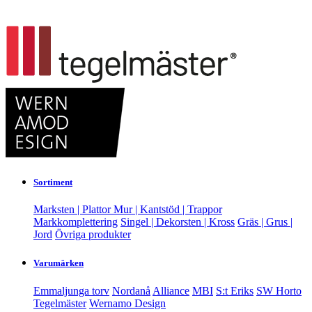
Sortiment
Marksten | Plattor
Mur | Kantstöd | Trappor
Markkomplettering
Singel | Dekorsten | Kross
Gräs | Grus |
Jord
Övriga produkter
Varumärken
Emmaljunga torv
Nordanå
Alliance
MBI
S:t Eriks
SW Horto
Tegelmäster
Wernamo Design