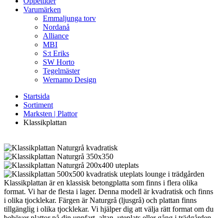
Öppettider
Varumärken
Emmaljunga torv
Nordanå
Alliance
MBI
S:t Eriks
SW Horto
Tegelmäster
Wernamo Design
Startsida
Sortiment
Marksten | Plattor
Klassikplattan
Klassikplattan är en klassisk betongplatta som finns i flera olika
format. Vi har de flesta i lager. Denna modell är kvadratisk och finns
i olika tjocklekar. Färgen är Naturgrå (ljusgrå) och plattan finns
tillgänglig i olika tjocklekar. Vi hjälper dig att välja rätt format om du
behöver plattor på din uppfart, altan, uteplats eller gång i trädgården.