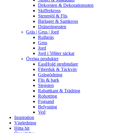
Dekorsten & Dekorationssten
Skifferkross
Stenmjöl & Flis
Bärlager & Samkross
Dräneringssten
Gräs | Grus | Jord
Rullgräs
Grus
Jord
Jord i 50liter säckar
Övriga produkter
EasiHold stenbindare
Fiberduk & Täckväv
Gräsgödning
Flis & bark
Stegsten
Rabattkant & Trädring
Robotring
Fogsand
Belysning
Ved
Inspiration
Vägledning
Hitta hit