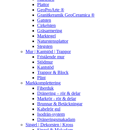
Plattor
GeoProArte ®
Granitkeramik GeoCeramica ®
Gatsten
Cirkelsten
Gräsarmering
Marktegel
Naturstensplattor
Stegsten
Mur | Kantstöd | Trappor
Fristående mur
Stödmur
Kantstöd
Trappor & Block
Plint
Markkomplettering
Fiberduk
Dränering – rör & delar
Markrör - rör & delar
Brunnar & Betäckningar
Kabelrör gul
Isodrän-system
Dräneringsmakadam
Singel | Dekorsten | Kross
Singel & Makadam