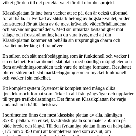
vilket gör den till det perfekta valet för ditt utomhusprojekt.
Klassikplattan är inte bara vacker att se på, den är också utformad
för att hålla. Tillverkad av slitstark betong av högsta kvalitet, är den
konstruerad för att klara av de mest krävande väderförhållandena
och användningsområdena. Med sin utmärkta beständighet mot
slitage och frostsprängning kan du vara trygg med att din
Klassikplattan kommer att behålla sin ursprungliga charm och
kvalitet under lång tid framöver.
En stilren och slät markbeläggning som är funktionell och vacker i
sin enkelhet. En traditionell slät platta med oändliga möjligheter och
flera användningsområden tack vare de många formaten. Resultatet
blir en stilren och slät markbeläggning som är mycket funktionell
och vacker i sin enkelhet.
Ett komplett system Systemet är komplett med många olika
tjocklekar och format som täcker in allt från gångvägar och uppfarter
till tyngre trafikbelastningar. Det finns en Klassikplattan för varje
ändamål och hållfasthetskrav.
I sortimenten finns den mest klassiska plattan av alla, nämligen
35x35-plattan. En enkel, kvadratisk platta som mäter 350 mm på
både bredd och längd. Till den fyrkantiga plattan finns en halvplatta
(175 mm x 350 mm) att komplettera med som avslut, om