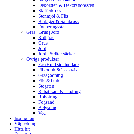
Dekorsten & Dekorationssten
Skifferkross
Stenmjöl & Flis
Bärlager & Samkross
Dräneringssten
Gräs | Grus | Jord
Rullgräs
Grus
Jord
Jord i 50liter säckar
Övriga produkter
EasiHold stenbindare
Fiberduk & Täckväv
Gräsgödning
Flis & bark
Stegsten
Rabattkant & Trädring
Robotring
Fogsand
Belysning
Ved
Inspiration
Vägledning
Hitta hit