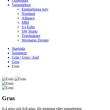
Öppettider
Varumärken
Emmaljunga torv
Nordanå
Alliance
MBI
S:t Eriks
SW Horto
Tegelmäster
Wernamo Design
Startsida
Sortiment
Gräs | Grus | Jord
Grus
Grus
Grus
0-4 grus och 0-8 grus, för gjutning eller putsarbeten