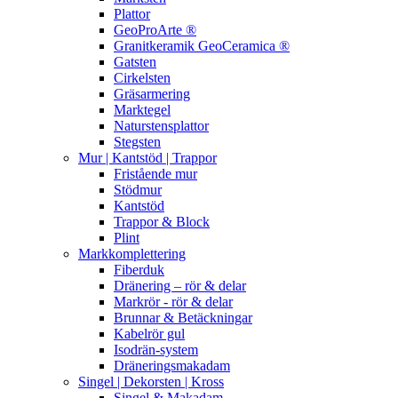
Plattor
GeoProArte ®
Granitkeramik GeoCeramica ®
Gatsten
Cirkelsten
Gräsarmering
Marktegel
Naturstensplattor
Stegsten
Mur | Kantstöd | Trappor
Fristående mur
Stödmur
Kantstöd
Trappor & Block
Plint
Markkomplettering
Fiberduk
Dränering – rör & delar
Markrör - rör & delar
Brunnar & Betäckningar
Kabelrör gul
Isodrän-system
Dräneringsmakadam
Singel | Dekorsten | Kross
Singel & Makadam