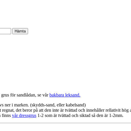
 grus för sandlådan, se vår
bakbara leksand.
s ner i marken. (skydds-sand, eller kabelsand)
regnat, det beror på att den inte är tvättad och innehåller rellativit hö
å finns
vår dressgrus
1-2 som är tvättad och siktad så den är 1-2mm.