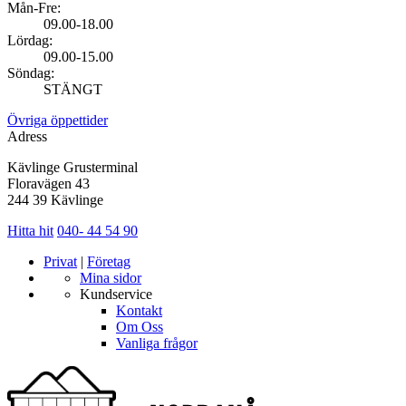
Mån-Fre:
09.00-18.00
Lördag:
09.00-15.00
Söndag:
STÄNGT
Övriga öppettider
Adress
Kävlinge Grusterminal
Floravägen 43
244 39 Kävlinge
Hitta hit
040- 44 54 90
Privat
|
Företag
Mina sidor
Kundservice
Kontakt
Om Oss
Vanliga frågor