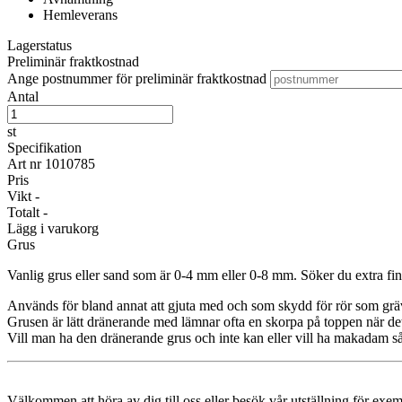
Hemleverans
Lagerstatus
Preliminär fraktkostnad
Ange postnummer för preliminär fraktkostnad
Antal
st
Specifikation
Art nr
1010785
Pris
Vikt
-
Totalt
-
Lägg i varukorg
Grus
Vanlig grus eller sand som är 0-4 mm eller 0-8 mm. Söker du extra fin
Används för bland annat att gjuta med och som skydd för rör som gräv
Grusen är lätt dränerande med lämnar ofta en skorpa på toppen när det 
Vill man ha den dränerande grus och inte kan eller vill ha makadam s
Välkommen att höra av dig till oss eller besök vår utställning för exe