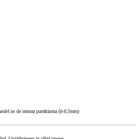
g andel av de minsta partiklarna (0-0,5mm)
rd. Utställningen är alltid öppen.