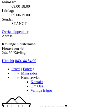
Mån-Fre:
09.00-18.00
Lördag:
09.00-15.00
Söndag:
STÄNGT
Övriga öppettider
Adress
Kävlinge Grusterminal
Floravägen 43
244 39 Kävlinge
Hitta hit
040- 44 54 90
Privat
|
Företag
Mina sidor
Kundservice
Kontakt
Om Oss
Vanliga frågor