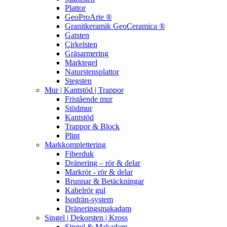
Plattor
GeoProArte ®
Granitkeramik GeoCeramica ®
Gatsten
Cirkelsten
Gräsarmering
Marktegel
Naturstensplattor
Stegsten
Mur | Kantstöd | Trappor
Fristående mur
Stödmur
Kantstöd
Trappor & Block
Plint
Markkomplettering
Fiberduk
Dränering – rör & delar
Markrör - rör & delar
Brunnar & Betäckningar
Kabelrör gul
Isodrän-system
Dräneringsmakadam
Singel | Dekorsten | Kross
Singel & Makadam