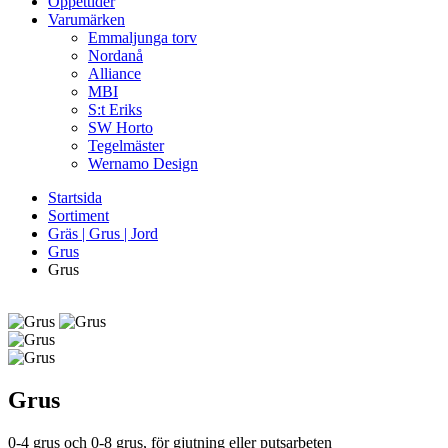
Öppettider
Varumärken
Emmaljunga torv
Nordanå
Alliance
MBI
S:t Eriks
SW Horto
Tegelmäster
Wernamo Design
Startsida
Sortiment
Gräs | Grus | Jord
Grus
Grus
Grus
0-4 grus och 0-8 grus, för gjutning eller putsarbeten