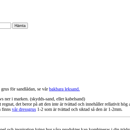
 grus för sandlådan, se vår
bakbara leksand.
s ner i marken. (skydds-sand, eller kabelsand)
regnat, det beror på att den inte är tvättad och innehåller rellativit hö
å finns
vår dressgrus
1-2 som är tvättad och siktad så den är 1-2mm.
mpel och inspiration kring hur våra produkter kan kombineras i din trädgå