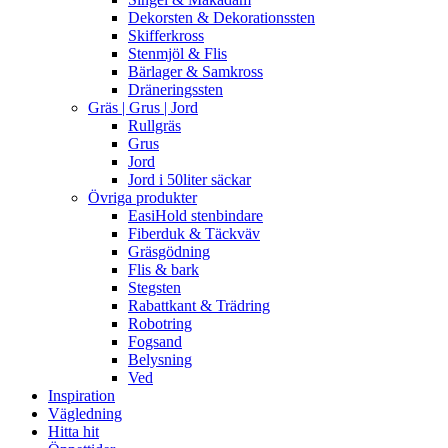
Dekorsten & Dekorationssten
Skifferkross
Stenmjöl & Flis
Bärlager & Samkross
Dräneringssten
Gräs | Grus | Jord
Rullgräs
Grus
Jord
Jord i 50liter säckar
Övriga produkter
EasiHold stenbindare
Fiberduk & Täckväv
Gräsgödning
Flis & bark
Stegsten
Rabattkant & Trädring
Robotring
Fogsand
Belysning
Ved
Inspiration
Vägledning
Hitta hit