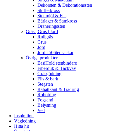
Dekorsten & Dekorationssten
Skifferkross
Stenmjöl & Flis
Bärlager & Samkross
Dräneringssten
Gräs | Grus | Jord
Rullgräs
Grus
Jord
Jord i 50liter säckar
Övriga produkter
EasiHold stenbindare
Fiberduk & Täckväv
Gräsgödning
Flis & bark
Stegsten
Rabattkant & Trädring
Robotring
Fogsand
Belysning
Ved
Inspiration
Vägledning
Hitta hit