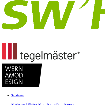
Sortiment
Marksten | Plattor
Mur | Kantstöd | Trappor