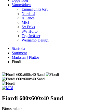
Öppettider
Varumärken
Emmaljunga torv
Nordanå
Alliance
MBI
S:t Eriks
SW Horto
Tegelmäster
Wernamo Design
Startsida
Sortiment
Marksten | Plattor
Fiordi
Fiordi
600x600x40 Sand
Färg/struktur