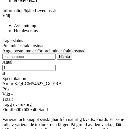
600x600x40
Information/hjälp
Leveranssätt
Välj
Avhämtning
Hemleverans
Lagerstatus
Preliminär fraktkostnad
Ange postnummer för preliminär fraktkostnad
Antal
st
Specifikation
Art nr
S-QLCM54523_GCERA
Pris
Vikt
-
Totalt
-
Lägg i varukorg
Fiordi
600x600x40 Sand
Varierad och knappt särskiljbar från naturlig kvarts: Fiordi. En serie
full av varierande texturer och färger. På grund av den vackra, lätt