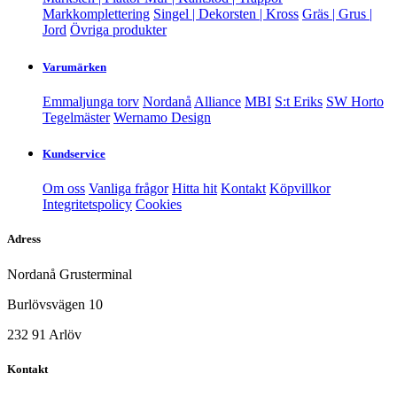
Markkomplettering
Singel | Dekorsten | Kross
Gräs | Grus |
Jord
Övriga produkter
Varumärken
Emmaljunga torv
Nordanå
Alliance
MBI
S:t Eriks
SW Horto
Tegelmäster
Wernamo Design
Kundservice
Om oss
Vanliga frågor
Hitta hit
Kontakt
Köpvillkor
Integritetspolicy
Cookies
Adress
Nordanå Grusterminal
Burlövsvägen 10
232 91 Arlöv
Kontakt