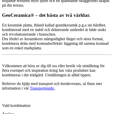
böljande texturen bryts ljuset och en spännande skuggeffekt skapas
på din terrass.
GeoCeramica® – det bästa av två världar.
En keramisk platta, ibland kallad granitkeramik p.g.a sin hårdhet,
kombinerad med en stabil och dränerande underdel är både unikt
och revolutionerande i branschen.
Dra fördel av keramikens mångsidighet färger och stora format,
kombinera detta med kostnadseffektiv läggning till samma kostnad
som en enkel markplatta.
Välkommen att höra av dig till oss eller besök vår utställning för
flera exempel och inspiration kring hur våra produkter kan
kombineras i din trädgård. Utställningen är alltid öppen.
Behöver du hjälp med transport och hemleverans, så finns mer
information i vår
Transportguide.
Vald kombination