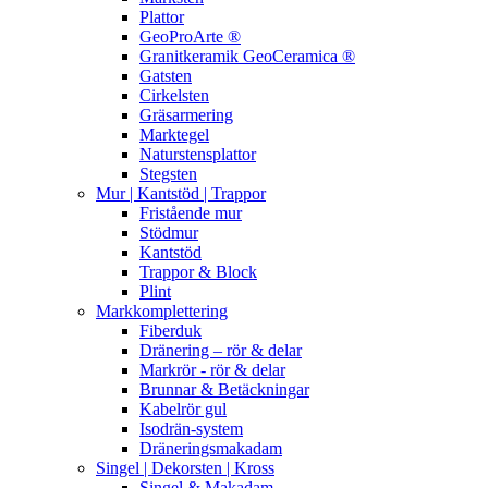
Plattor
GeoProArte ®
Granitkeramik GeoCeramica ®
Gatsten
Cirkelsten
Gräsarmering
Marktegel
Naturstensplattor
Stegsten
Mur | Kantstöd | Trappor
Fristående mur
Stödmur
Kantstöd
Trappor & Block
Plint
Markkomplettering
Fiberduk
Dränering – rör & delar
Markrör - rör & delar
Brunnar & Betäckningar
Kabelrör gul
Isodrän-system
Dräneringsmakadam
Singel | Dekorsten | Kross
Singel & Makadam