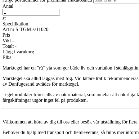
Antal
st
Specifikation
Art nr
S-TGM-ss11020
Pris
Vikt
-
Totalt
-
Lägg i varukorg
Elba
Marktegel har en "rå" yta som ger både liv och variation i stenläggnin
Marktegel ska alltid läggas med fog. Vid lättare trafik rekommende
av Danfugesand avrådes för marktegel.
Tegelprodukter framställs av naturmaterial, som innebär att naturliga f
färgskiftningar utgör inget fel på produkten.
Välkommen att höra av dig till oss eller besök vår utställning för fler
Behöver du hjälp med transport och hemleverans, så finns mer inform