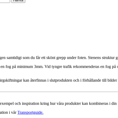
gen samtidigt som du får ett skönt grepp under foten. Stenens struktur ge
ras en fog på minimum 3mm. Vid tyngre trafik rekommenderas en fog på
ärgskiftningar kan återfinnas i slutprodukten och i förhållande till bild
a exempel och inspiration kring hur våra produkter kan kombineras i din 
ation i vår
Transportguide.