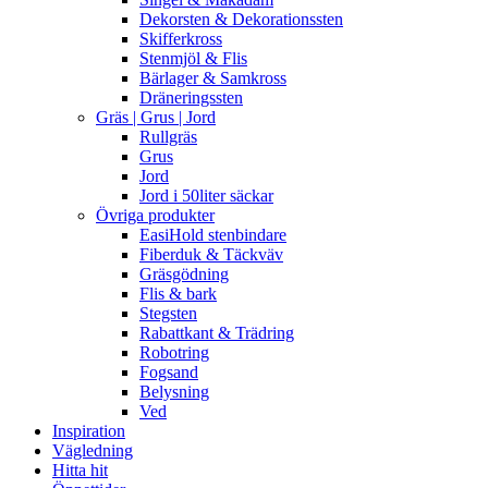
Dekorsten & Dekorationssten
Skifferkross
Stenmjöl & Flis
Bärlager & Samkross
Dräneringssten
Gräs | Grus | Jord
Rullgräs
Grus
Jord
Jord i 50liter säckar
Övriga produkter
EasiHold stenbindare
Fiberduk & Täckväv
Gräsgödning
Flis & bark
Stegsten
Rabattkant & Trädring
Robotring
Fogsand
Belysning
Ved
Inspiration
Vägledning
Hitta hit