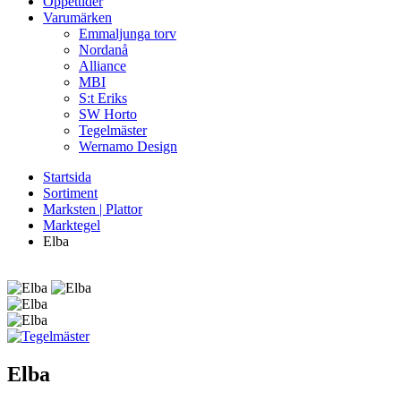
Öppettider
Varumärken
Emmaljunga torv
Nordanå
Alliance
MBI
S:t Eriks
SW Horto
Tegelmäster
Wernamo Design
Startsida
Sortiment
Marksten | Plattor
Marktegel
Elba
Elba