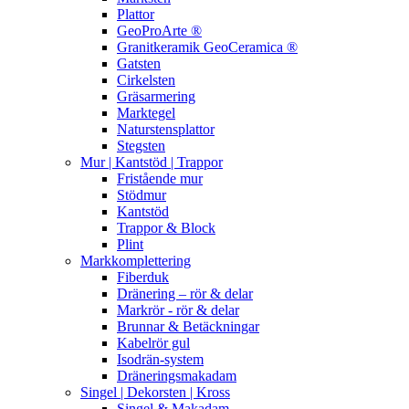
Plattor
GeoProArte ®
Granitkeramik GeoCeramica ®
Gatsten
Cirkelsten
Gräsarmering
Marktegel
Naturstensplattor
Stegsten
Mur | Kantstöd | Trappor
Fristående mur
Stödmur
Kantstöd
Trappor & Block
Plint
Markkomplettering
Fiberduk
Dränering – rör & delar
Markrör - rör & delar
Brunnar & Betäckningar
Kabelrör gul
Isodrän-system
Dräneringsmakadam
Singel | Dekorsten | Kross
Singel & Makadam