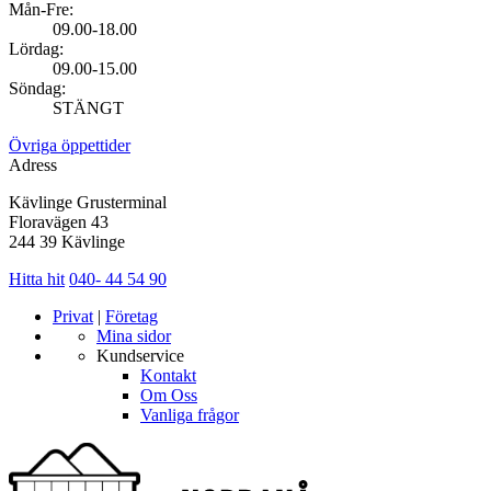
Mån-Fre:
09.00-18.00
Lördag:
09.00-15.00
Söndag:
STÄNGT
Övriga öppettider
Adress
Kävlinge Grusterminal
Floravägen 43
244 39 Kävlinge
Hitta hit
040- 44 54 90
Privat
|
Företag
Mina sidor
Kundservice
Kontakt
Om Oss
Vanliga frågor