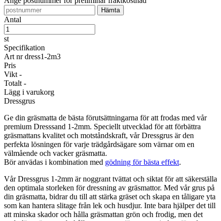
Ange postnummer för preliminär fraktkostnad
Antal
st
Specifikation
Art nr
dress1-2m3
Pris
Vikt
-
Totalt
-
Lägg i varukorg
Dressgrus
Ge din gräsmatta de bästa förutsättningarna för att frodas med vår
premium Dresssand 1-2mm. Speciellt utvecklad för att förbättra
gräsmattans kvalitet och motståndskraft, vår Dressgrus är den
perfekta lösningen för varje trädgårdsägare som värnar om en
välmående och vacker gräsmatta.
Bör anvädas i kombination med
gödning för bästa effekt
.
Vår Dressgrus 1-2mm är noggrant tvättat och siktat för att säkerställa
den optimala storleken för dressning av gräsmattor. Med vår grus på
din gräsmatta, bidrar du till att stärka gräset och skapa en tåligare yta
som kan hantera slitage från lek och husdjur. Inte bara hjälper det till
att minska skador och hålla gräsmattan grön och frodig, men det