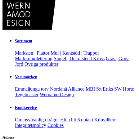
Sortiment
Marksten | Plattor
Mur | Kantstöd | Trappor
Markkomplettering
Singel | Dekorsten | Kross
Gräs | Grus |
Jord
Övriga produkter
Varumärken
Emmaljunga torv
Nordanå
Alliance
MBI
S:t Eriks
SW Horto
Tegelmäster
Wernamo Design
Kundservice
Om oss
Vanliga frågor
Hitta hit
Kontakt
Köpvillkor
Integritetspolicy
Cookies
Adress