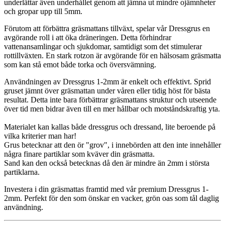
underlättar även underhållet genom att jämna ut mindre ojämnheter
och gropar upp till 5mm.
Förutom att förbättra gräsmattans tillväxt, spelar vår Dressgrus en
avgörande roll i att öka dräneringen. Detta förhindrar
vattenansamlingar och sjukdomar, samtidigt som det stimulerar
rottillväxten. En stark rotzon är avgörande för en hälsosam gräsmatta
som kan stå emot både torka och översvämning.
Användningen av Dressgrus 1-2mm är enkelt och effektivt. Sprid
gruset jämnt över gräsmattan under våren eller tidig höst för bästa
resultat. Detta inte bara förbättrar gräsmattans struktur och utseende
över tid men bidrar även till en mer hållbar och motståndskraftig yta.
Materialet kan kallas både dressgrus och dressand, lite beroende på
vilka kriterier man har!
Grus betecknar att den ör "grov", i innebörden att den inte innehåller
några finare partiklar som kväver din gräsmatta.
Sand kan den också betecknas då den är mindre än 2mm i största
partiklarna.
Investera i din gräsmattas framtid med vår premium Dressgrus 1-
2mm. Perfekt för den som önskar en vacker, grön oas som tål daglig
användning.