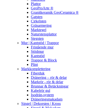
Plattor
GeoProArte ®
Granitkeramik GeoCeramica ®
Gatsten
Cirkelsten
Gräsarmering
Marktegel
Naturstensplattor
Stegsten
Mur | Kantstöd | Trappor
Fristående mur
Stödmur
Kantstöd
Trappor & Block
Plint
Markkomplettering
Fiberduk
Dränering – rör & delar
Markrör - rör & delar
Brunnar & Betäckningar
Kabelrör gul
Isodrän-system
Dräneringsmakadam
Singel | Dekorsten | Kross
Singel & Makadam