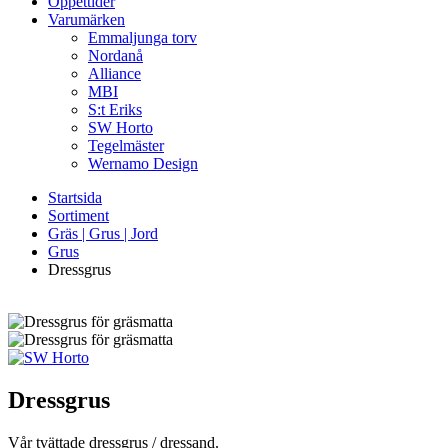
Öppettider
Varumärken
Emmaljunga torv
Nordanå
Alliance
MBI
S:t Eriks
SW Horto
Tegelmäster
Wernamo Design
Startsida
Sortiment
Gräs | Grus | Jord
Grus
Dressgrus
Dressgrus
Vår tvättade dressgrus / dressand.