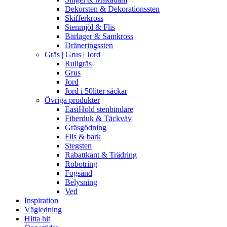
Dekorsten & Dekorationssten
Skifferkross
Stenmjöl & Flis
Bärlager & Samkross
Dräneringssten
Gräs | Grus | Jord
Rullgräs
Grus
Jord
Jord i 50liter säckar
Övriga produkter
EasiHold stenbindare
Fiberduk & Täckväv
Gräsgödning
Flis & bark
Stegsten
Rabattkant & Trädring
Robotring
Fogsand
Belysning
Ved
Inspiration
Vägledning
Hitta hit