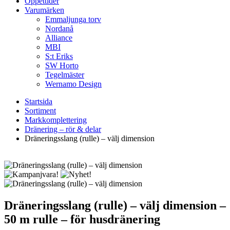
Öppettider
Varumärken
Emmaljunga torv
Nordanå
Alliance
MBI
S:t Eriks
SW Horto
Tegelmäster
Wernamo Design
Startsida
Sortiment
Markkomplettering
Dränering – rör & delar
Dräneringsslang (rulle) – välj dimension
Dräneringsslang (rulle) – välj dimension
–
50 m rulle – för husdränering