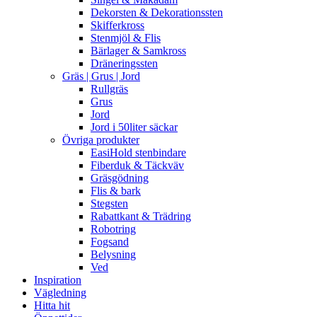
Dekorsten & Dekorationssten
Skifferkross
Stenmjöl & Flis
Bärlager & Samkross
Dräneringssten
Gräs | Grus | Jord
Rullgräs
Grus
Jord
Jord i 50liter säckar
Övriga produkter
EasiHold stenbindare
Fiberduk & Täckväv
Gräsgödning
Flis & bark
Stegsten
Rabattkant & Trädring
Robotring
Fogsand
Belysning
Ved
Inspiration
Vägledning
Hitta hit