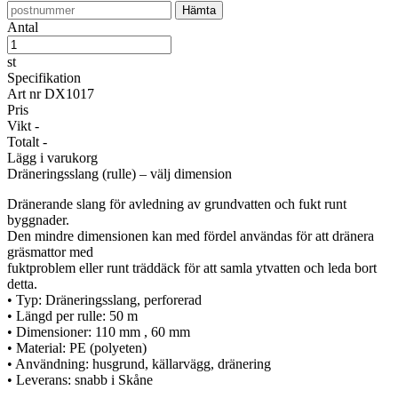
Antal
st
Specifikation
Art nr
DX1017
Pris
Vikt
-
Totalt
-
Lägg i varukorg
Dräneringsslang (rulle) – välj dimension
Dränerande slang för avledning av grundvatten och fukt runt
byggnader.
Den mindre dimensionen kan med fördel användas för att dränera
gräsmattor med
fuktproblem eller runt träddäck för att samla ytvatten och leda bort
detta.
• Typ: Dräneringsslang, perforerad
• Längd per rulle: 50 m
• Dimensioner: 110 mm , 60 mm
• Material: PE (polyeten)
• Användning: husgrund, källarvägg, dränering
• Leverans: snabb i Skåne