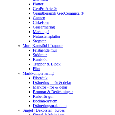
Plattor
GeoProArte ®
Granitkeramik GeoCeramica ®
Gatsten
Cirkelsten
Gräsarmering
Marktegel
Naturstensplattor
Stegsten
Mur | Kantstöd | Trappor
Fristående mur
Stödmur
Kantstöd
Trappor & Block
Plint
Markkomplettering
Fiberduk
Dränering – rör & delar
Markrör - rör & delar
Brunnar & Betäckningar
Kabelrör gul
Isodrän-system
Dräneringsmakadam
Singel | Dekorsten | Kross
Singel & Makadam