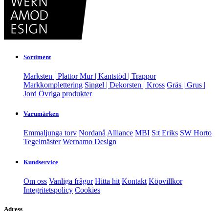
Sortiment
Marksten | Plattor
Mur | Kantstöd | Trappor
Markkomplettering
Singel | Dekorsten | Kross
Gräs | Grus |
Jord
Övriga produkter
Varumärken
Emmaljunga torv
Nordanå
Alliance
MBI
S:t Eriks
SW Horto
Tegelmäster
Wernamo Design
Kundservice
Om oss
Vanliga frågor
Hitta hit
Kontakt
Köpvillkor
Integritetspolicy
Cookies
Adress