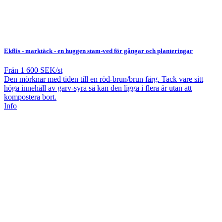
Ekflis - marktäck
- en huggen stam-ved för gångar och planteringar
Från
1 600 SEK/st
Den mörknar med tiden till en röd-brun/brun färg. Tack vare sitt
höga innehåll av garv-syra så kan den ligga i flera år utan att
kompostera bort.
Info