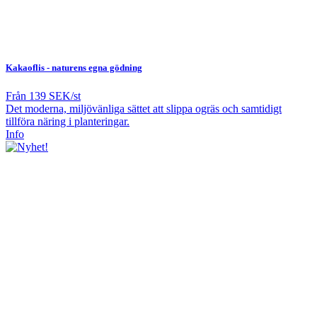
Kakaoflis
- naturens egna gödning
Från
139 SEK/st
Det moderna, miljövänliga sättet att slippa ogräs och samtidigt
tillföra näring i planteringar.
Info