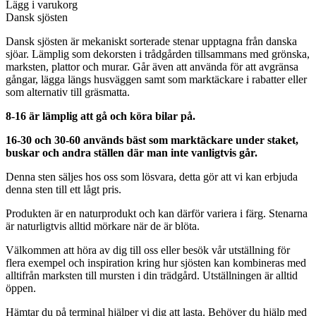
Lägg i varukorg
Dansk sjösten
Dansk sjösten är mekaniskt sorterade stenar upptagna från danska
sjöar. Lämplig som dekorsten i trådgården tillsammans med grönska,
marksten, plattor och murar. Går även att använda för att avgränsa
gångar, lägga längs husväggen samt som marktäckare i rabatter eller
som alternativ till gräsmatta.
8-16 är lämplig att gå och köra bilar på.
16-30 och 30-60 används bäst som marktäckare under staket,
buskar och andra ställen där man inte vanligtvis går.
Denna sten säljes hos oss som lösvara, detta gör att vi kan erbjuda
denna sten till ett lågt pris.
Produkten är en naturprodukt och kan därför variera i färg. Stenarna
är naturligtvis alltid mörkare när de är blöta.
Välkommen att höra av dig till oss eller besök vår utställning för
flera exempel och inspiration kring hur sjösten kan kombineras med
alltifrån marksten till mursten i din trädgård. Utställningen är alltid
öppen.
Hämtar du på terminal hjälper vi dig att lasta. Behöver du hjälp med