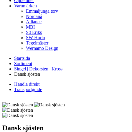
Öppettider
Varumärken
Emmaljunga torv
Nordanå
Alliance
MBI
S:t Eriks
SW Horto
Tegelmäster
Wernamo Design
Startsida
Sortiment
Singel | Dekorsten | Kross
Dansk sjösten
Handla direkt
Transportguide
Dansk sjösten