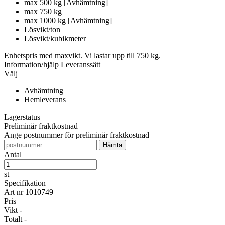
max 500 kg [Avhämtning]
max 750 kg
max 1000 kg [Avhämtning]
Lösvikt/ton
Lösvikt/kubikmeter
Enhetspris med maxvikt. Vi lastar upp till 750 kg.
Information/hjälp
Leveranssätt
Välj
Avhämtning
Hemleverans
Lagerstatus
Preliminär fraktkostnad
Ange postnummer för preliminär fraktkostnad
Antal
st
Specifikation
Art nr
1010749
Pris
Vikt
-
Totalt
-