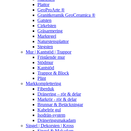
Plattor
GeoProArte ®
Granitkeramik GeoCeramica ®
Gatsten
Cirkelsten
Gräsarmering
Marktegel
Naturstensplattor
Stegsten
Mur | Kantstöd | Trappor
Fristående mur
Stödmur
Kantstöd
Trappor & Block
Plint
Markkomplettering
Fiberduk
Dränering – rör & delar
Markrör - rör & delar
Brunnar & Betäckningar
Kabelrör gul
Isodrän-system
Dräneringsmakadam
Singel | Dekorsten | Kross
Singel & Makadam