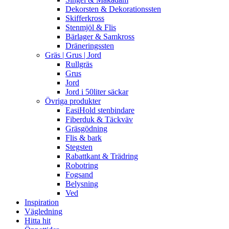
Dekorsten & Dekorationssten
Skifferkross
Stenmjöl & Flis
Bärlager & Samkross
Dräneringssten
Gräs | Grus | Jord
Rullgräs
Grus
Jord
Jord i 50liter säckar
Övriga produkter
EasiHold stenbindare
Fiberduk & Täckväv
Gräsgödning
Flis & bark
Stegsten
Rabattkant & Trädring
Robotring
Fogsand
Belysning
Ved
Inspiration
Vägledning
Hitta hit