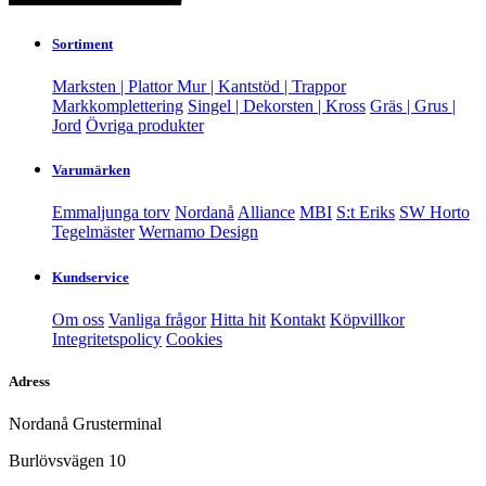
Sortiment
Marksten | Plattor
Mur | Kantstöd | Trappor
Markkomplettering
Singel | Dekorsten | Kross
Gräs | Grus |
Jord
Övriga produkter
Varumärken
Emmaljunga torv
Nordanå
Alliance
MBI
S:t Eriks
SW Horto
Tegelmäster
Wernamo Design
Kundservice
Om oss
Vanliga frågor
Hitta hit
Kontakt
Köpvillkor
Integritetspolicy
Cookies
Adress
Nordanå Grusterminal
Burlövsvägen 10