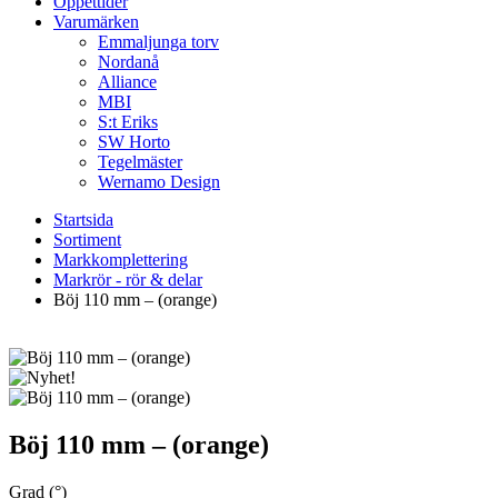
Öppettider
Varumärken
Emmaljunga torv
Nordanå
Alliance
MBI
S:t Eriks
SW Horto
Tegelmäster
Wernamo Design
Startsida
Sortiment
Markkomplettering
Markrör - rör & delar
Böj 110 mm – (orange)
Böj 110 mm – (orange)
Grad (°)