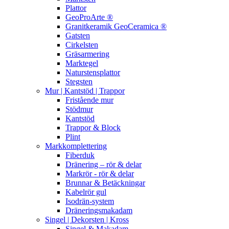
Plattor
GeoProArte ®
Granitkeramik GeoCeramica ®
Gatsten
Cirkelsten
Gräsarmering
Marktegel
Naturstensplattor
Stegsten
Mur | Kantstöd | Trappor
Fristående mur
Stödmur
Kantstöd
Trappor & Block
Plint
Markkomplettering
Fiberduk
Dränering – rör & delar
Markrör - rör & delar
Brunnar & Betäckningar
Kabelrör gul
Isodrän-system
Dräneringsmakadam
Singel | Dekorsten | Kross
Singel & Makadam