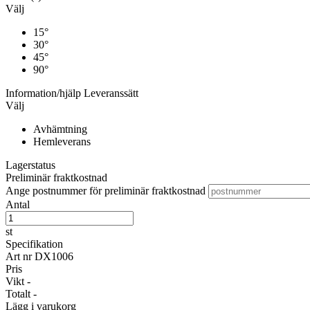
Välj
15°
30°
45°
90°
Information/hjälp
Leveranssätt
Välj
Avhämtning
Hemleverans
Lagerstatus
Preliminär fraktkostnad
Ange postnummer för preliminär fraktkostnad
Antal
st
Specifikation
Art nr
DX1006
Pris
Vikt
-
Totalt
-
Lägg i varukorg