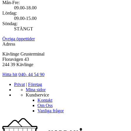
Mån-Fre:
09.00-18.00
Lördag:
09.00-15.00
Söndag:
STÄNGT
Övriga öppettider
Adress
Kävlinge Grusterminal
Floravägen 43
244 39 Kävlinge
Hitta hit
040- 44 54 90
Privat
|
Företag
Mina sidor
Kundservice
Kontakt
Om Oss
Vanliga frågor