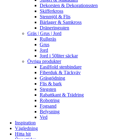
Dekorsten & Dekorationssten
Skifferkross
Stenmjöl & Flis
Bärlager & Samkross
Dräneringssten
Gräs | Grus | Jord
Rullgräs
Grus
Jord
Jord i 50liter säckar
Övriga produkter
EasiHold stenbindare
Fiberduk & Täckväv
Gräsgödning
Flis & bark
Stegsten
Rabattkant & Trädring
Robotring
Fogsand
Belysning
Ved
Inspiration
Vägledning
Hitta hit