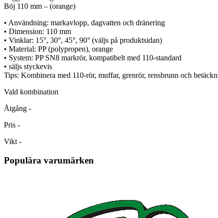
Böj 110 mm – (orange)
• Användning: markavlopp, dagvatten och dränering
• Dimension: 110 mm
• Vinklar: 15°, 30°, 45°, 90° (väljs på produktsidan)
• Material: PP (polypropen), orange
• System: PP SN8 markrör, kompatibelt med 110-standard
• säljs styckevis
Tips: Kombinera med 110-rör, muffar, grenrör, rensbrunn och betäckn
Vald kombination
Åtgång
-
Pris
-
Vikt
-
Populära varumärken