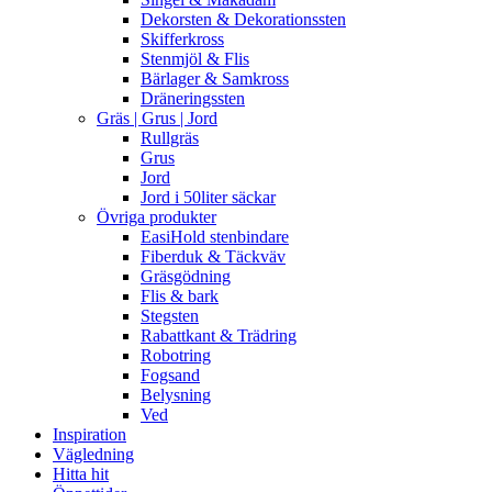
Dekorsten & Dekorationssten
Skifferkross
Stenmjöl & Flis
Bärlager & Samkross
Dräneringssten
Gräs | Grus | Jord
Rullgräs
Grus
Jord
Jord i 50liter säckar
Övriga produkter
EasiHold stenbindare
Fiberduk & Täckväv
Gräsgödning
Flis & bark
Stegsten
Rabattkant & Trädring
Robotring
Fogsand
Belysning
Ved
Inspiration
Vägledning
Hitta hit