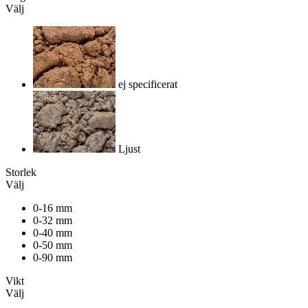
Välj
ej specificerat
Ljust
Storlek
Välj
0-16 mm
0-32 mm
0-40 mm
0-50 mm
0-90 mm
Vikt
Välj