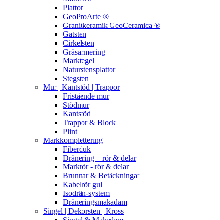
Plattor
GeoProArte ®
Granitkeramik GeoCeramica ®
Gatsten
Cirkelsten
Gräsarmering
Marktegel
Naturstensplattor
Stegsten
Mur | Kantstöd | Trappor
Fristående mur
Stödmur
Kantstöd
Trappor & Block
Plint
Markkomplettering
Fiberduk
Dränering – rör & delar
Markrör - rör & delar
Brunnar & Betäckningar
Kabelrör gul
Isodrän-system
Dräneringsmakadam
Singel | Dekorsten | Kross
Singel & Makadam