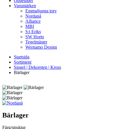
Öppettider
Varumärken
Emmaljunga torv
Nordanå
Alliance
MBI
S:t Eriks
SW Horto
Tegelmäster
Wernamo Design
Startsida
Sortiment
Singel | Dekorsten | Kross
Bärlager
Bärlager
Färg/struktur