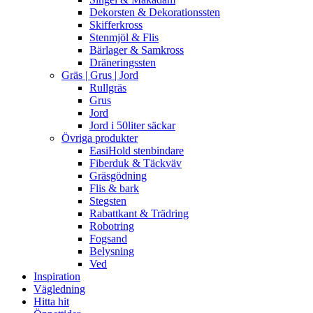
Dekorsten & Dekorationssten
Skifferkross
Stenmjöl & Flis
Bärlager & Samkross
Dräneringssten
Gräs | Grus | Jord
Rullgräs
Grus
Jord
Jord i 50liter säckar
Övriga produkter
EasiHold stenbindare
Fiberduk & Täckväv
Gräsgödning
Flis & bark
Stegsten
Rabattkant & Trädring
Robotring
Fogsand
Belysning
Ved
Inspiration
Vägledning
Hitta hit