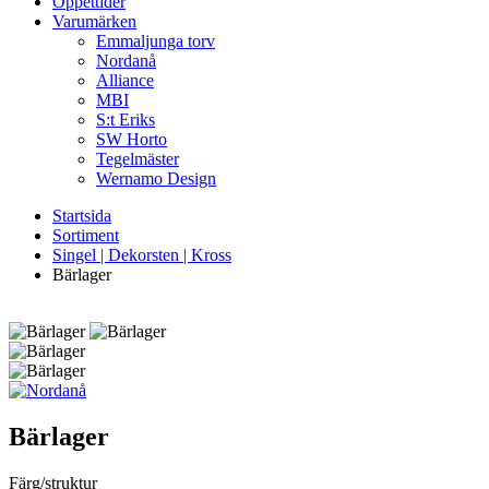
Öppettider
Varumärken
Emmaljunga torv
Nordanå
Alliance
MBI
S:t Eriks
SW Horto
Tegelmäster
Wernamo Design
Startsida
Sortiment
Singel | Dekorsten | Kross
Bärlager
Bärlager
Färg/struktur