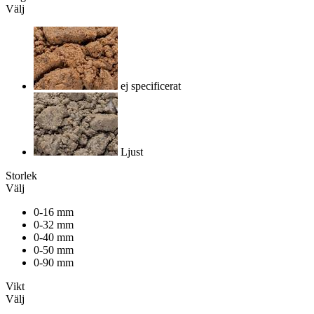
Välj
ej specificerat
Ljust
Storlek
Välj
0-16 mm
0-32 mm
0-40 mm
0-50 mm
0-90 mm
Vikt
Välj