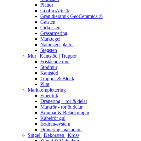
Plattor
GeoProArte ®
Granitkeramik GeoCeramica ®
Gatsten
Cirkelsten
Gräsarmering
Marktegel
Naturstensplattor
Stegsten
Mur | Kantstöd | Trappor
Fristående mur
Stödmur
Kantstöd
Trappor & Block
Plint
Markkomplettering
Fiberduk
Dränering – rör & delar
Markrör - rör & delar
Brunnar & Betäckningar
Kabelrör gul
Isodrän-system
Dräneringsmakadam
Singel | Dekorsten | Kross
Singel & Makadam