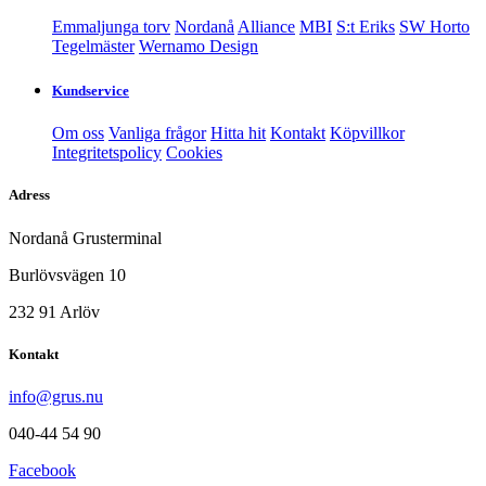
Emmaljunga torv
Nordanå
Alliance
MBI
S:t Eriks
SW Horto
Tegelmäster
Wernamo Design
Kundservice
Om oss
Vanliga frågor
Hitta hit
Kontakt
Köpvillkor
Integritetspolicy
Cookies
Adress
Nordanå Grusterminal
Burlövsvägen 10
232 91 Arlöv
Kontakt
info@grus.nu
040-44 54 90
Facebook