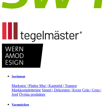
Sortiment
Marksten | Plattor
Mur | Kantstöd | Trappor
Markkomplettering
Singel | Dekorsten | Kross
Gräs | Grus |
Jord
Övriga produkter
Varumärken