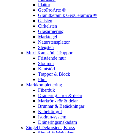
Plattor
GeoProArte ®
Granitkeramik GeoCeramica ®
Gatsten
Cirkelsten
Gräsarmering
Marktegel
Naturstensplattor
Stegsten
Mur | Kantstöd | Trappor
Fristående mur
Stödmur
Kantstöd
Trappor & Block
Plint
Markkomplettering
Fiberduk
Dränering – rör & delar
Markrör - rör & delar
Brunnar & Betäckningar
Kabelrör gul
Isodrän-system
Dräneringsmakadam
Singel | Dekorsten | Kross
Singel & Makadam