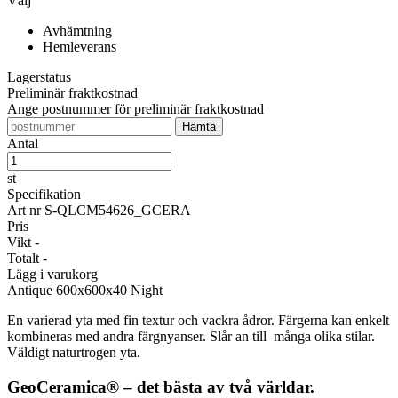
Välj
Avhämtning
Hemleverans
Lagerstatus
Preliminär fraktkostnad
Ange postnummer för preliminär fraktkostnad
Antal
st
Specifikation
Art nr
S-QLCM54626_GCERA
Pris
Vikt
-
Totalt
-
Lägg i varukorg
Antique
600x600x40 Night
En varierad yta med fin textur och vackra ådror. Färgerna kan enkelt
kombineras med andra färgnyanser. Slår an till många olika stilar.
Väldigt naturtrogen yta.
GeoCeramica® – det bästa av två världar.