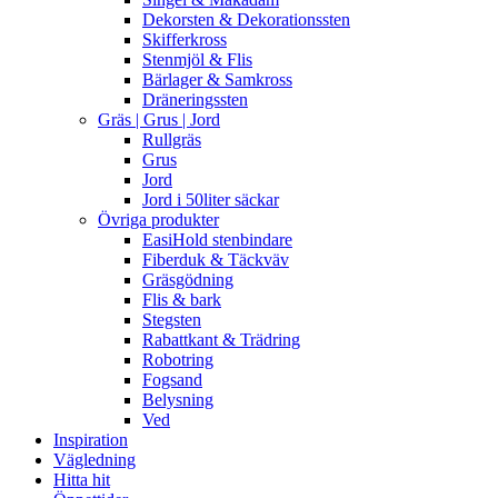
Dekorsten & Dekorationssten
Skifferkross
Stenmjöl & Flis
Bärlager & Samkross
Dräneringssten
Gräs | Grus | Jord
Rullgräs
Grus
Jord
Jord i 50liter säckar
Övriga produkter
EasiHold stenbindare
Fiberduk & Täckväv
Gräsgödning
Flis & bark
Stegsten
Rabattkant & Trädring
Robotring
Fogsand
Belysning
Ved
Inspiration
Vägledning
Hitta hit