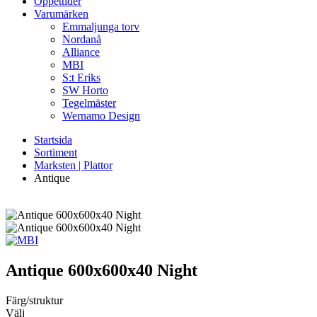
Öppettider
Varumärken
Emmaljunga torv
Nordanå
Alliance
MBI
S:t Eriks
SW Horto
Tegelmäster
Wernamo Design
Startsida
Sortiment
Marksten | Plattor
Antique
Antique
600x600x40 Night
Färg/struktur
Välj