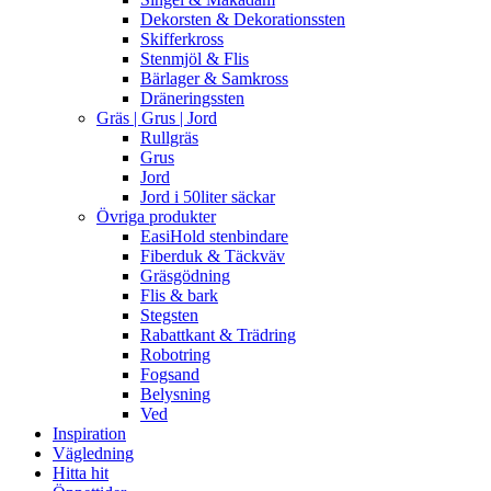
Dekorsten & Dekorationssten
Skifferkross
Stenmjöl & Flis
Bärlager & Samkross
Dräneringssten
Gräs | Grus | Jord
Rullgräs
Grus
Jord
Jord i 50liter säckar
Övriga produkter
EasiHold stenbindare
Fiberduk & Täckväv
Gräsgödning
Flis & bark
Stegsten
Rabattkant & Trädring
Robotring
Fogsand
Belysning
Ved
Inspiration
Vägledning
Hitta hit