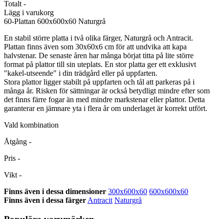
Totalt
-
Lägg i varukorg
60-Plattan
600x600x60 Naturgrå
En stabil större platta i två olika färger, Naturgrå och Antracit.
Plattan finns även som 30x60x6 cm för att undvika att kapa
halvstenar. De senaste åren har många börjat titta på lite större
format på plattor till sin uteplats. En stor platta ger ett exklusivt
"kakel-utseende" i din trädgård eller på uppfarten.
Stora plattor ligger stabilt på uppfarten och tål att parkeras på i
många år. Risken för sättningar är också betydligt mindre efter som
det finns färre fogar än med mindre markstenar eller plattor. Detta
garanterar en jämnare yta i flera år om underlaget är korrekt utfört.
Vald kombination
Åtgång
-
Pris
-
Vikt
-
Finns även i dessa dimensioner
300x600x60
600x600x60
Finns även i dessa färger
Antracit
Naturgrå