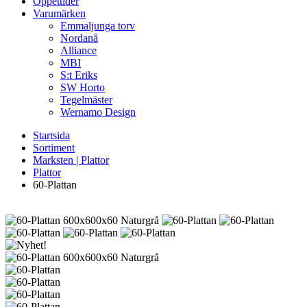
Öppettider
Varumärken
Emmaljunga torv
Nordanå
Alliance
MBI
S:t Eriks
SW Horto
Tegelmäster
Wernamo Design
Startsida
Sortiment
Marksten | Plattor
Plattor
60-Plattan