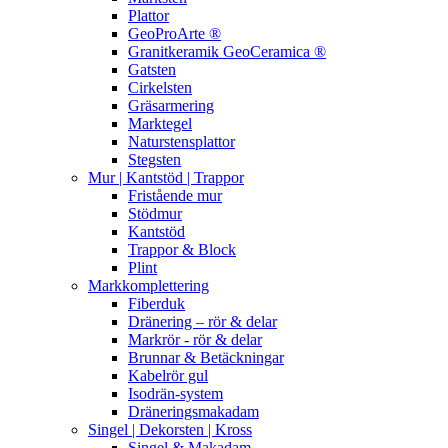
Plattor
GeoProArte ®
Granitkeramik GeoCeramica ®
Gatsten
Cirkelsten
Gräsarmering
Marktegel
Naturstensplattor
Stegsten
Mur | Kantstöd | Trappor
Fristående mur
Stödmur
Kantstöd
Trappor & Block
Plint
Markkomplettering
Fiberduk
Dränering – rör & delar
Markrör - rör & delar
Brunnar & Betäckningar
Kabelrör gul
Isodrän-system
Dräneringsmakadam
Singel | Dekorsten | Kross
Singel & Makadam