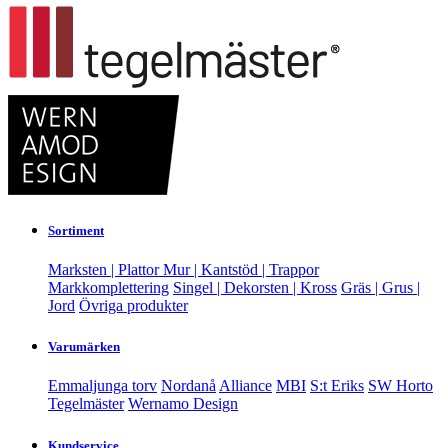
Sortiment
Marksten | Plattor
Mur | Kantstöd | Trappor
Markkomplettering
Singel | Dekorsten | Kross
Gräs | Grus |
Jord
Övriga produkter
Varumärken
Emmaljunga torv
Nordanå
Alliance
MBI
S:t Eriks
SW Horto
Tegelmäster
Wernamo Design
Kundservice